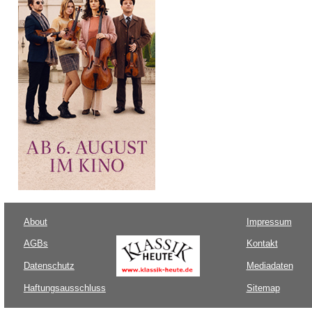
About
Impressum
AGBs
Kontakt
Datenschutz
Mediadaten
Haftungsausschluss
Sitemap