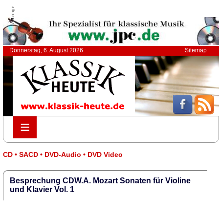
Anzeige
Donnerstag, 6. August 2026
Sitemap
≡
≡
CD • SACD • DVD-Audio • DVD Video
Besprechung CDW.A. Mozart Sonaten für Violine
und Klavier Vol. 1