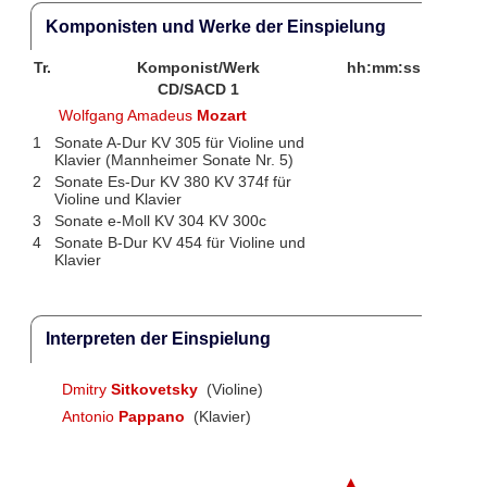
Komponisten und Werke der Einspielung
Tr.
Komponist/Werk
hh:mm:ss
CD/SACD 1
Wolfgang Amadeus
Mozart
1
Sonate A-Dur KV 305 für Violine und
Klavier (Mannheimer Sonate Nr. 5)
2
Sonate Es-Dur KV 380 KV 374f für
Violine und Klavier
3
Sonate e-Moll KV 304 KV 300c
4
Sonate B-Dur KV 454 für Violine und
Klavier
Interpreten der Einspielung
Dmitry
Sitkovetsky
(Violine)
Antonio
Pappano
(Klavier)