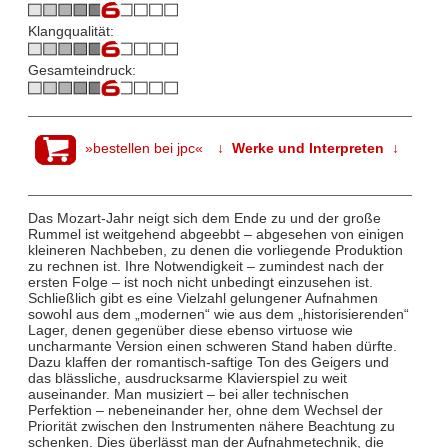
Klangqualität:
Gesamteindruck:
»bestellen bei jpc«
↓ Werke und Interpreten ↓
Das Mozart-Jahr neigt sich dem Ende zu und der große
Rummel ist weitgehend abgeebbt – abgesehen von einigen
kleineren Nachbeben, zu denen die vorliegende Produktion
zu rechnen ist. Ihre Notwendigkeit – zumindest nach der
ersten Folge – ist noch nicht unbedingt einzusehen ist.
Schließlich gibt es eine Vielzahl gelungener Aufnahmen
sowohl aus dem „modernen“ wie aus dem „historisierenden“
Lager, denen gegenüber diese ebenso virtuose wie
uncharmante Version einen schweren Stand haben dürfte.
Dazu klaffen der romantisch-saftige Ton des Geigers und
das blässliche, ausdrucksarme Klavierspiel zu weit
auseinander. Man musiziert – bei aller technischen
Perfektion – nebeneinander her, ohne dem Wechsel der
Priorität zwischen den Instrumenten nähere Beachtung zu
schenken. Dies überlässt man der Aufnahmetechnik, die