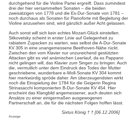
durchgehend für die Violine Partei ergreift. Dass zumindest
drei der hier versammelten Sonaten – die beiden
zweisätzigen von 1778 und die Es-Dur-Sonate von 1781 –
noch durchaus als Sonaten für Pianoforte mit Begleitung der
Violine anzusehen sind, wird gänzlich außer Acht gelassen.
Auch sonst will sich kein echtes Mozart-Glück einstellen.
Sitkovetsky scheint in erster Linie auf Gelegenheit zu
rabiatem Zupacken zu warten, was selbst die A-Dur-Sonate
KV 305 in eine unangemessene Beethoven-Nähe rückt.
Zwischen den vom Klavier nur unzureichend gestützten
Attacken gibt es viel anämischen Leerlauf, da es Pappano
nicht gelingen will, das Klavier zum Singen zu bringen. Auch
die, vermutlich unter dem Eindruck des Todes der Mutter
geschriebene, wunderbare e-Moll-Sonate KV 304 kommt
hier merkwürdig spröde daher. Am überzeugendsten wirkt
noch die Einspielung der 1784 für die Geigerin Regina
Strinasacchi komponierten B-Dur-Sonate KV 454. Hier
erscheint das Klangbild angemessener, auch deuten sich
Ansätze zu einer einigermaßen ausgewogenen
Partnerschaft an, die für die nächsten Folgen hoffen lässt.
Sixtus König † † [06.12.2006]
Anzeige