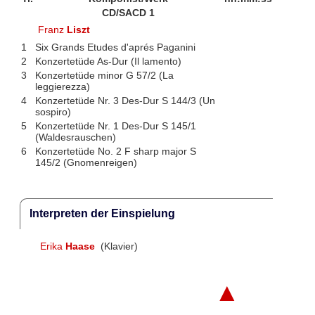
CD/SACD 1
Franz
Liszt
1
Six Grands Etudes d'aprés Paganini
2
Konzertetüde As-Dur (Il lamento)
3
Konzertetüde minor G 57/2 (La
leggierezza)
4
Konzertetüde Nr. 3 Des-Dur S 144/3 (Un
sospiro)
5
Konzertetüde Nr. 1 Des-Dur S 145/1
(Waldesrauschen)
6
Konzertetüde No. 2 F sharp major S
145/2 (Gnomenreigen)
Interpreten der Einspielung
Erika
Haase
(Klavier)
▲