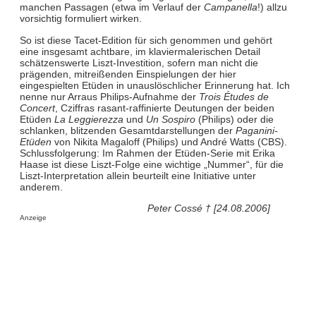
manchen Passagen (etwa im Verlauf der
Campanella
!) allzu
vorsichtig formuliert wirken.
So ist diese Tacet-Edition für sich genommen und gehört
eine insgesamt achtbare, im klaviermalerischen Detail
schätzenswerte Liszt-Investition, sofern man nicht die
prägenden, mitreißenden Einspielungen der hier
eingespielten Etüden in unauslöschlicher Erinnerung hat. Ich
nenne nur Arraus Philips-Aufnahme der
Trois Études de
Concert
, Cziffras rasant-raffinierte Deutungen der beiden
Etüden
La Leggierezza
und
Un Sospiro
(Philips) oder die
schlanken, blitzenden Gesamtdarstellungen der
Paganini-
Etüden
von Nikita Magaloff (Philips) und André Watts (CBS).
Schlussfolgerung: Im Rahmen der Etüden-Serie mit Erika
Haase ist diese Liszt-Folge eine wichtige „Nummer“, für die
Liszt-Interpretation allein beurteilt eine Initiative unter
anderem.
Peter Cossé † [24.08.2006]
Anzeige