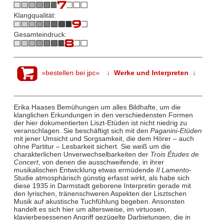
Klangqualität:
Gesamteindruck:
»bestellen bei jpc«
↓ Werke und Interpreten ↓
Erika Haases Bemühungen um alles Bildhafte, um die
klanglichen Erkundungen in den verschiedensten Formen
der hier dokumentierten Liszt-Etüden ist nicht niedrig zu
veranschlagen. Sie beschäftigt sich mit den
Paganini-Etüden
mit jener Umsicht und Sorgsamkeit, die dem Hörer – auch
ohne Partitur – Lesbarkeit sichert. Sie weiß um die
charakterlichen Unverwechselbarkeiten der
Trois Études de
Concert
, von denen die ausschweifende, in ihrer
musikalischen Entwicklung etwas ermüdende
Il Lamento
-
Studie atmosphärisch günstig erfasst wirkt, als habe sich
diese 1935 in Darmstadt geborene Interpretin gerade mit
den lyrischen, tränenschweren Aspekten der Lisztschen
Musik auf akustische Tuchfühlung begeben. Ansonsten
handelt es sich hier um altersweise, im virtuosen,
klavierbesessenen Angriff gezügelte Darbietungen, die in