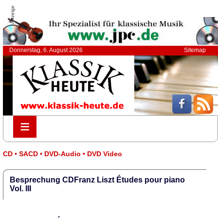
Anzeige
Donnerstag, 6. August 2026
Sitemap
≡
≡
CD • SACD • DVD-Audio • DVD Video
Besprechung CDFranz Liszt Études pour piano
Vol. III