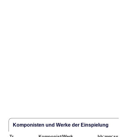
Komponisten und Werke der Einspielung
Tr.
Komponist/Werk
hh:mm:ss