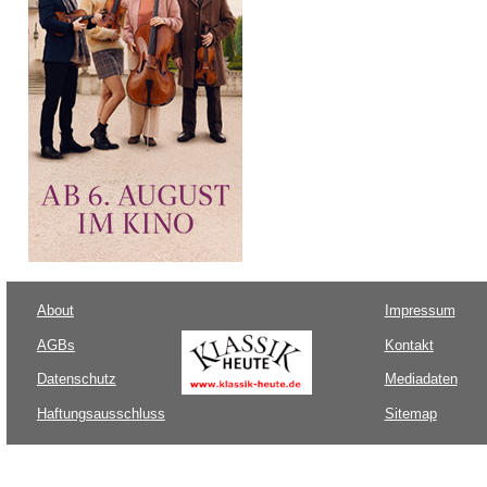
About
Impressum
AGBs
Kontakt
Datenschutz
Mediadaten
Haftungsausschluss
Sitemap