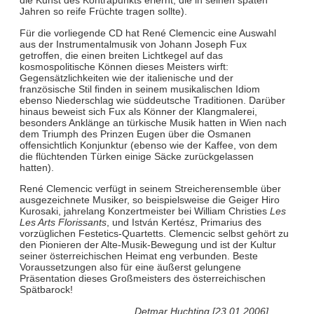
die Kunst des Kontrapunkts erlernt, die in seinen späten
Jahren so reife Früchte tragen sollte).
Für die vorliegende CD hat René Clemencic eine Auswahl
aus der Instrumentalmusik von Johann Joseph Fux
getroffen, die einen breiten Lichtkegel auf das
kosmospolitische Können dieses Meisters wirft:
Gegensätzlichkeiten wie der italienische und der
französische Stil finden in seinem musikalischen Idiom
ebenso Niederschlag wie süddeutsche Traditionen. Darüber
hinaus beweist sich Fux als Könner der Klangmalerei,
besonders Anklänge an türkische Musik hatten in Wien nach
dem Triumph des Prinzen Eugen über die Osmanen
offensichtlich Konjunktur (ebenso wie der Kaffee, von dem
die flüchtenden Türken einige Säcke zurückgelassen
hatten).
René Clemencic verfügt in seinem Streicherensemble über
ausgezeichnete Musiker, so beispielsweise die Geiger Hiro
Kurosaki, jahrelang Konzertmeister bei William Christies
Les
Les Arts Florissants
, und István Kertész, Primarius des
vorzüglichen Festetics-Quartetts. Clemencic selbst gehört zu
den Pionieren der Alte-Musik-Bewegung und ist der Kultur
seiner österreichischen Heimat eng verbunden. Beste
Voraussetzungen also für eine äußerst gelungene
Präsentation dieses Großmeisters des österreichischen
Spätbarock!
Detmar Huchting [23.01.2006]