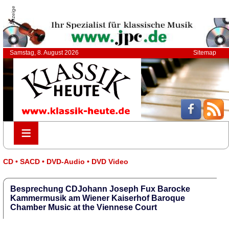
Anzeige
Samstag, 8. August 2026
Sitemap
≡
≡
CD • SACD • DVD-Audio • DVD Video
Besprechung CDJohann Joseph Fux Barocke
Kammermusik am Wiener Kaiserhof Baroque
Chamber Music at the Viennese Court