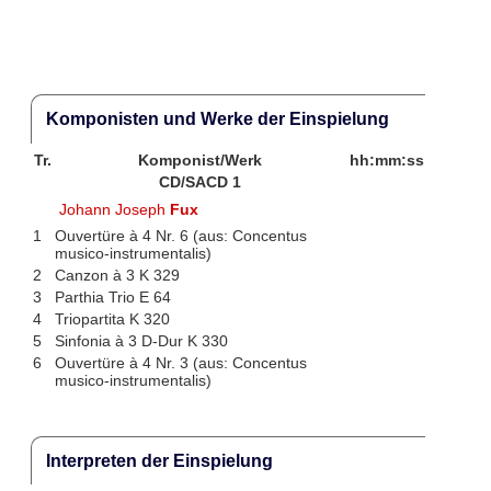
Komponisten und Werke der Einspielung
Tr.
Komponist/Werk
hh:mm:ss
CD/SACD 1
Johann Joseph
Fux
1
Ouvertüre à 4 Nr. 6 (aus: Concentus
musico-instrumentalis)
2
Canzon à 3 K 329
3
Parthia Trio E 64
4
Triopartita K 320
5
Sinfonia à 3 D-Dur K 330
6
Ouvertüre à 4 Nr. 3 (aus: Concentus
musico-instrumentalis)
Interpreten der Einspielung