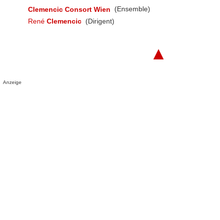
Clemencic Consort Wien
(Ensemble)
René
Clemencic
(Dirigent)
▲
Anzeige