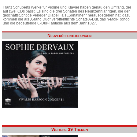
Franz Schuberts Werke für Violine und Klavier haben genau den Umfang, der
auf zwei CDs passt. Es sind die drei Sonaten des Neunzehnjährigen, die der
geschäftstüchtige Verleger Diabelli als „Sonatinen“ herausgegeben hat, dazu
kommen die als „Grand Duo“ veröffentlichte Sonate A-Dur, das h-Moll-Rondo
und die bedeutende C-Dur-Fantasie aus dem Jahr 1827.
Neuveröffentlichungen
Weitere 39 Themen