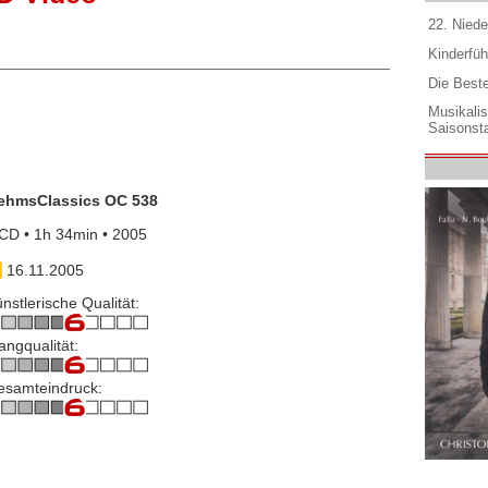
22. Niede
Kinderfüh
Die Best
Musikali
Saisonsta
ehmsClassics OC 538
CD • 1h 34min • 2005
16.11.2005
nstlerische Qualität:
angqualität:
esamteindruck: