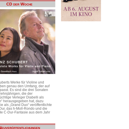
CD der Woche
uberts Werke für Violine und
aben genau den Umfang, der auf
passt. Es sind die drei Sonaten
ehnjährigen, die der
üchtige Verleger Diabelli als
n“ herausgegeben hat, dazu
e als „Grand Duo“ veröffentlichte
Dur, das h-Moll-Rondo und die
e C-Dur-Fantasie aus dem Jahr
Neuveröffentlichungen