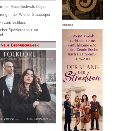
rrhein Musikfestivals beginnt
rung in der Wiener Staatsoper
en zum Schluss
Anzeige
scher Spaziergang zum
rt
Neue Besprechungen