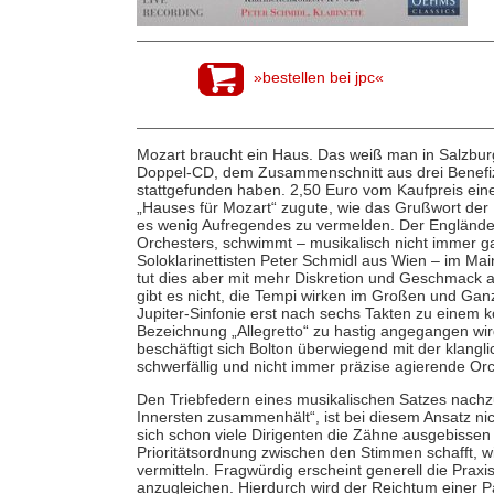
»bestellen bei jpc«
Mozart braucht ein Haus. Das weiß man in Salzburg
Doppel-CD, dem Zusammenschnitt aus drei Benefiz
stattgefunden haben. 2,50 Euro vom Kaufpreis e
„Hauses für Mozart“ zugute, wie das Grußwort der F
es wenig Aufregendes zu vermelden. Der Engländer
Orchesters, schwimmt – musikalisch nicht immer g
Soloklarinettisten Peter Schmidl aus Wien – im M
tut dies aber mit mehr Diskretion und Geschmack a
gibt es nicht, die Tempi wirken im Großen und G
Jupiter-Sinfonie erst nach sechs Takten zu einem k
Bezeichnung „Allegretto“ zu hastig angegangen wir
beschäftigt sich Bolton überwiegend mit der klangl
schwerfällig und nicht immer präzise agierende Orch
Den Triebfedern eines musikalischen Satzes nachz
Innersten zusammenhält“, ist bei diesem Ansatz ni
sich schon viele Dirigenten die Zähne ausgebissen 
Prioritätsordnung zwischen den Stimmen schafft,
vermitteln. Fragwürdig erscheint generell die Pra
anzugleichen. Hierdurch wird der Reichtum einer Par