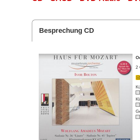
Besprechung CD
O
2 
Kü
Kl
G