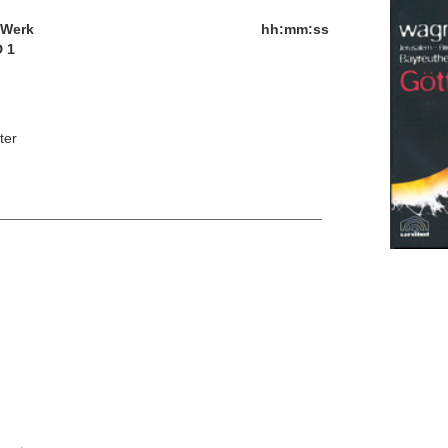
/Werk
hh:mm:ss
 1
ter