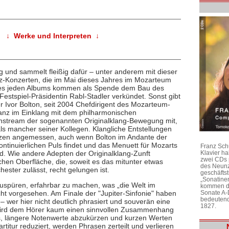
↓ Werke und Interpreten ↓
 und sammelt fleißig dafür – unter anderem mit dieser
-Konzerten, die im Mai dieses Jahres im Mozarteum
ines jeden Albums kommen als Spende dem Bau des
estspiel-Präsidentin Rabl-Stadler verkündet. Sonst gibt
 Ivor Bolton, seit 2004 Chefdirigent des Mozarteum-
anz im Einklang mit dem philharmonischen
ainstream der sogenannten Originalklang-Bewegung mit,
ls mancher seiner Kollegen. Klangliche Entstellungen
anzen angemessen, auch wenn Bolton im Andante der
ontinuierlichen Puls findet und das Menuett für Mozarts
Franz Sch
d. Wie andere Adepten der Originalklang-Zunft
Klavier h
zwei CDs 
ichen Oberfläche, die, soweit es das mitunter etwas
des Neunz
ester zulässt, recht gelungen ist.
geschäftst
„Sonatine
uspüren, erfahrbar zu machen, was „die Welt im
kommen di
cht vorgesehen. Am Finale der "Jupiter-Sinfonie" haben
Sonate A-
bedeutend
– wer hier nicht deutlich phrasiert und souverän eine
1827.
 wird dem Hörer kaum einen sinnvollen Zusammenhang
xis, längere Notenwerte abzukürzen und kurzen Werten
titur reduziert, werden Phrasen zerteilt und verlieren