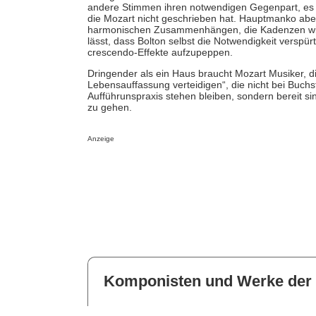
andere Stimmen ihren notwendigen Gegenpart, es e
die Mozart nicht geschrieben hat. Hauptmanko aber
harmonischen Zusammenhängen, die Kadenzen wie i
lässt, dass Bolton selbst die Notwendigkeit verspürt
crescendo-Effekte aufzupeppen.
Dringender als ein Haus braucht Mozart Musiker,
Lebensauffassung verteidigen“, die nicht bei Buch
Aufführunspraxis stehen bleiben, sondern bereit si
zu gehen.
Anzeige
Komponisten und Werke der 