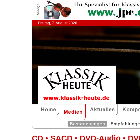
Anzeige
Freitag, 7. August 2026
Home
Aktuelles
Kompo
Medien
Besprechungen
Empfehlung
CD • SACD • DVD-Audio • DV