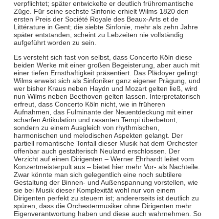
verpflichtet; später entwickelte er deutlich frühromantische
Züge. Für seine sechste Sinfonie erhielt Wilms 1820 den
ersten Preis der Société Royale des Beaux-Arts et de
Littérature in Gent; die siebte Sinfonie, mehr als zehn Jahre
später entstanden, scheint zu Lebzeiten nie vollständig
aufgeführt worden zu sein.
Es versteht sich fast von selbst, dass Concerto Köln diese
beiden Werke mit einer großen Begeisterung, aber auch mit
einer tiefen Ernsthaftigkeit präsentiert. Das Plädoyer gelingt:
Wilms erweist sich als Sinfoniker ganz eigener Prägung, und
wer bisher Kraus neben Haydn und Mozart gelten ließ, wird
nun Wilms neben Beethoven gelten lassen. Interpretatorisch
erfreut, dass Concerto Köln nicht, wie in früheren
Aufnahmen, das Fulminante der Neuentdeckung mit einer
scharfen Artikulation und rasanten Tempi überbetont,
sondern zu einem Ausgleich von rhythmischen,
harmonischen und melodischen Aspekten gelangt. Der
partiell romantische Tonfall dieser Musik hat dem Orchester
offenbar auch gestalterisch Neuland erschlossen. Der
Verzicht auf einen Dirigenten – Werner Ehrhardt leitet vom
Konzertmeisterpult aus – bietet hier mehr Vor- als Nachteile.
Zwar könnte man sich gelegentlich eine noch subtilere
Gestaltung der Binnen- und Außenspannung vorstellen, wie
sie bei Musik dieser Komplexität wohl nur von einem
Dirigenten perfekt zu steuern ist; andererseits ist deutlich zu
spüren, dass die Orchestermusiker ohne Dirigenten mehr
Eigenverantwortung haben und diese auch wahrnehmen. So