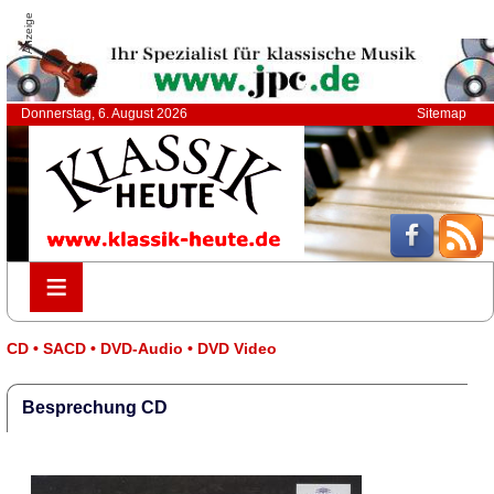
Anzeige
Donnerstag, 6. August 2026
Sitemap
≡
≡
CD • SACD • DVD-Audio • DVD Video
Besprechung CD