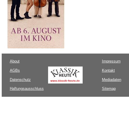
About
Impressum
AGBs
Kontakt
Datenschutz
Mediadaten
Haftungsausschluss
Sitemap