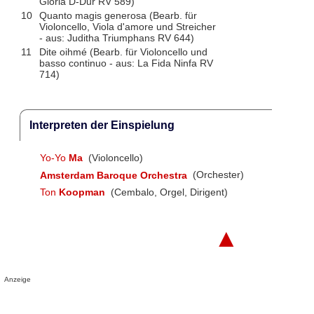
Gloria D-Dur RV 589)
10
Quanto magis generosa (Bearb. für
Violoncello, Viola d'amore und Streicher
- aus: Juditha Triumphans RV 644)
11
Dite oihmé (Bearb. für Violoncello und
basso continuo - aus: La Fida Ninfa RV
714)
Interpreten der Einspielung
Yo-Yo
Ma
(Violoncello)
Amsterdam Baroque Orchestra
(Orchester)
Ton
Koopman
(Cembalo, Orgel, Dirigent)
▲
Anzeige