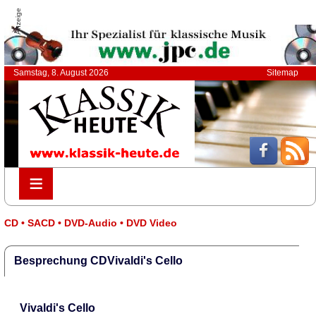
Anzeige
Samstag, 8. August 2026
Sitemap
≡
≡
CD • SACD • DVD-Audio • DVD Video
Besprechung CDVivaldi's Cello
Vivaldi's Cello