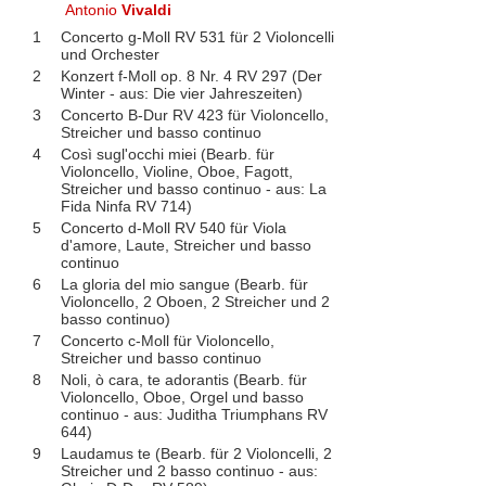
Antonio
Vivaldi
1
Concerto g-Moll RV 531 für 2 Violoncelli
und Orchester
2
Konzert f-Moll op. 8 Nr. 4 RV 297 (Der
Winter - aus: Die vier Jahreszeiten)
3
Concerto B-Dur RV 423 für Violoncello,
Streicher und basso continuo
4
Così sugl'occhi miei (Bearb. für
Violoncello, Violine, Oboe, Fagott,
Streicher und basso continuo - aus: La
Fida Ninfa RV 714)
5
Concerto d-Moll RV 540 für Viola
d'amore, Laute, Streicher und basso
continuo
6
La gloria del mio sangue (Bearb. für
Violoncello, 2 Oboen, 2 Streicher und 2
basso continuo)
7
Concerto c-Moll für Violoncello,
Streicher und basso continuo
8
Noli, ò cara, te adorantis (Bearb. für
Violoncello, Oboe, Orgel und basso
continuo - aus: Juditha Triumphans RV
644)
9
Laudamus te (Bearb. für 2 Violoncelli, 2
Streicher und 2 basso continuo - aus: