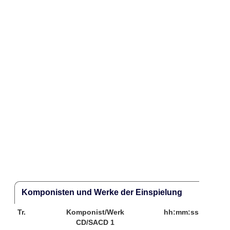
Komponisten und Werke der Einspielung
Tr.
Komponist/Werk
hh:mm:ss
CD/SACD 1