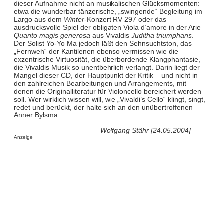
dieser Aufnahme nicht an musikalischen Glücksmomenten:
etwa die wunderbar tänzerische, „swingende“ Begleitung im
Largo aus dem
Winter
-Konzert RV 297 oder das
ausdrucksvolle Spiel der obligaten Viola d’amore in der Arie
Quanto magis generosa
aus Vivaldis
Juditha triumphans
.
Der Solist Yo-Yo Ma jedoch läßt den Sehnsuchtston, das
„Fernweh“ der Kantilenen ebenso vermissen wie die
exzentrische Virtuosität, die überbordende Klangphantasie,
die Vivaldis Musik so unentbehrlich verlangt. Darin liegt der
Mangel dieser CD, der Hauptpunkt der Kritik – und nicht in
den zahlreichen Bearbeitungen und Arrangements, mit
denen die Originalliteratur für Violoncello bereichert werden
soll. Wer wirklich wissen will, wie „Vivaldi’s Cello“ klingt, singt,
redet und berückt, der halte sich an den unübertroffenen
Anner Bylsma.
Wolfgang Stähr [24.05.2004]
Anzeige