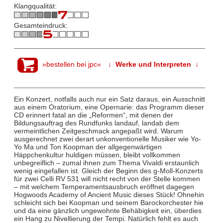
Klangqualität:
Gesamteindruck:
»bestellen bei jpc«
↓ Werke und Interpreten ↓
Ein Konzert, notfalls auch nur ein Satz daraus, ein Ausschnitt
aus einem Oratorium, eine Opernarie: das Programm dieser
CD erinnert fatal an die „Reformen“, mit denen der
Bildungsauftrag des Rundfunks landauf, landab dem
vermeintlichen Zeitgeschmack angepaßt wird. Warum
ausgerechnet zwei derart unkonventionelle Musiker wie Yo-
Yo Ma und Ton Koopman der allgegenwärtigen
Häppchenkultur huldigen müssen, bleibt vollkommen
unbegreiflich – zumal ihnen zum Thema Vivaldi erstaunlich
wenig eingefallen ist. Gleich der Beginn des g-Moll-Konzerts
für zwei Celli RV 531 will nicht recht von der Stelle kommen
– mit welchem Temperamentsausbruch eröffnet dagegen
Hogwoods Academy of Ancient Music dieses Stück! Ohnehin
schleicht sich bei Koopman und seinem Barockorchester hie
und da eine gänzlich ungewohnte Behäbigkeit ein, überdies
ein Hang zu Nivellierung der Tempi. Natürlich fehlt es auch