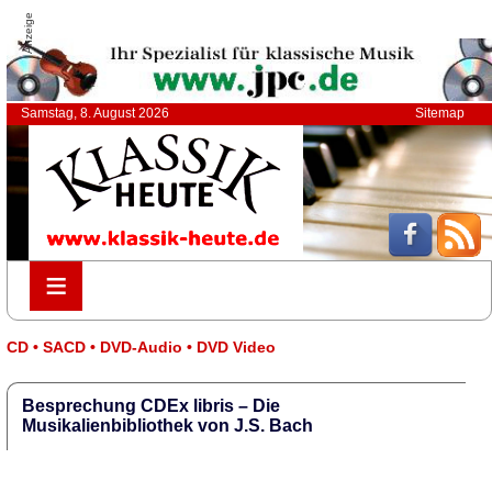
Anzeige
Samstag, 8. August 2026
Sitemap
≡
≡
CD • SACD • DVD-Audio • DVD Video
Besprechung CDEx libris – Die
Musikalienbibliothek von J.S. Bach