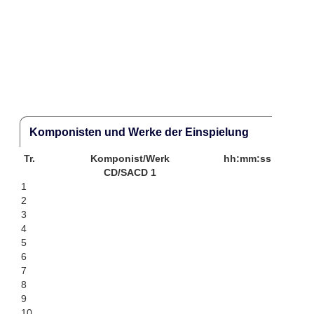
Komponisten und Werke der Einspielung
Tr.
Komponist/Werk
hh:mm:ss
CD/SACD 1
1
2
3
4
5
6
7
8
9
10