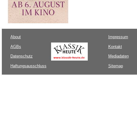
About
Impressum
AGBs
Kontakt
Datenschutz
Mediadaten
Haftungsausschluss
Sitemap