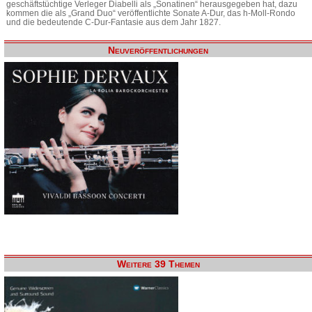
geschäftstüchtige Verleger Diabelli als „Sonatinen“ herausgegeben hat, dazu
kommen die als „Grand Duo“ veröffentlichte Sonate A-Dur, das h-Moll-Rondo
und die bedeutende C-Dur-Fantasie aus dem Jahr 1827.
Neuveröffentlichungen
Weitere 39 Themen