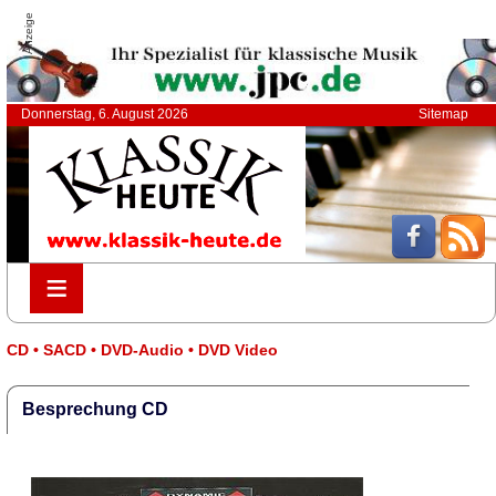
Anzeige
Donnerstag, 6. August 2026
Sitemap
≡
≡
CD • SACD • DVD-Audio • DVD Video
Besprechung CD