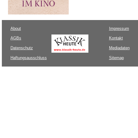
About
Impressum
AGBs
Kontakt
Datenschutz
Mediadaten
Haftungsausschluss
Sitemap