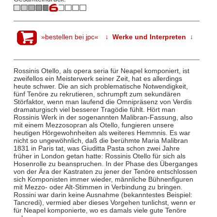
»bestellen bei jpc«
↓ Werke und Interpreten ↓
Rossinis Otello, als opera seria für Neapel komponiert, ist
zweifellos ein Meisterwerk seiner Zeit, hat es allerdings
heute schwer. Die an sich problematische Notwendigkeit,
fünf Tenöre zu rekrutieren, schrumpft zum sekundären
Störfaktor, wenn man laufend die Omnipräsenz von Verdis
dramaturgisch viel besserer Tragödie fühlt. Hört man
Rossinis Werk in der sogenannten Malibran-Fassung, also
mit einem Mezzosopran als Otello, fungieren unsere
heutigen Hörgewohnheiten als weiteres Hemmnis. Es war
nicht so ungewöhnlich, daß die berühmte Maria Malibran
1831 in Paris tat, was Giuditta Pasta schon zwei Jahre
früher in London getan hatte: Rossinis Otello für sich als
Hosenrolle zu beanspruchen. In der Phase des Überganges
von der Ära der Kastraten zu jener der Tenöre entschlossen
sich Komponisten immer wieder, männliche Bühnenfiguren
mit Mezzo- oder Alt-Stimmen in Verbindung zu bringen.
Rossini war darin keine Ausnahme (bekanntestes Beispiel:
Tancredi), vermied aber dieses Vorgehen tunlichst, wenn er
für Neapel komponierte, wo es damals viele gute Tenöre