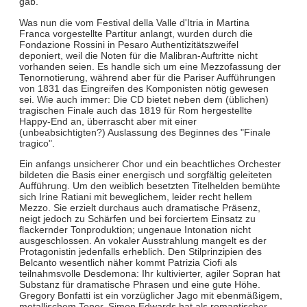
gab.
Was nun die vom Festival della Valle d'Itria in Martina
Franca vorgestellte Partitur anlangt, wurden durch die
Fondazione Rossini in Pesaro Authentizitätszweifel
deponiert, weil die Noten für die Malibran-Auftritte nicht
vorhanden seien. Es handle sich um eine Mezzofassung der
Tenornotierung, während aber für die Pariser Aufführungen
von 1831 das Eingreifen des Komponisten nötig gewesen
sei. Wie auch immer: Die CD bietet neben dem (üblichen)
tragischen Finale auch das 1819 für Rom hergestellte
Happy-End an, überrascht aber mit einer
(unbeabsichtigten?) Auslassung des Beginnes des "Finale
tragico".
Ein anfangs unsicherer Chor und ein beachtliches Orchester
bildeten die Basis einer energisch und sorgfältig geleiteten
Aufführung. Um den weiblich besetzten Titelhelden bemühte
sich Irine Ratiani mit beweglichem, leider recht hellem
Mezzo. Sie erzielt durchaus auch dramatische Präsenz,
neigt jedoch zu Schärfen und bei forciertem Einsatz zu
flackernder Tonproduktion; ungenaue Intonation nicht
ausgeschlossen. An vokaler Ausstrahlung mangelt es der
Protagonistin jedenfalls erheblich. Den Stilprinzipien des
Belcanto wesentlich näher kommt Patrizia Ciofi als
teilnahmsvolle Desdemona: Ihr kultivierter, agiler Sopran hat
Substanz für dramatische Phrasen und eine gute Höhe.
Gregory Bonfatti ist ein vorzüglicher Jago mit ebenmäßigem,
metallischem Tenor, Simon Edwards hat als romantischer,