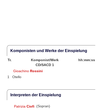
Komponisten und Werke der Einspielung
Tr.
Komponist/Werk
hh:mm:ss
CD/SACD 1
Gioachino
Rossini
1
Otello
Interpreten der Einspielung
Patrizia
Ciofi
(Sopran)