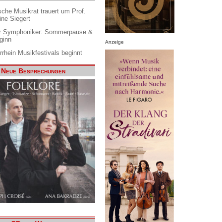
che Musikrat trauert um Prof.
ine Siegert
 Symphoniker: Sommerpause &
ginn
Anzeige
rrhein Musikfestivals beginnt
Neue Besprechungen