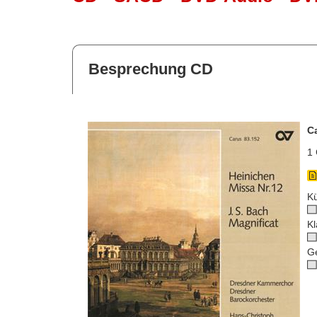
Besprechung CD
C
1 
Kü
Kl
G