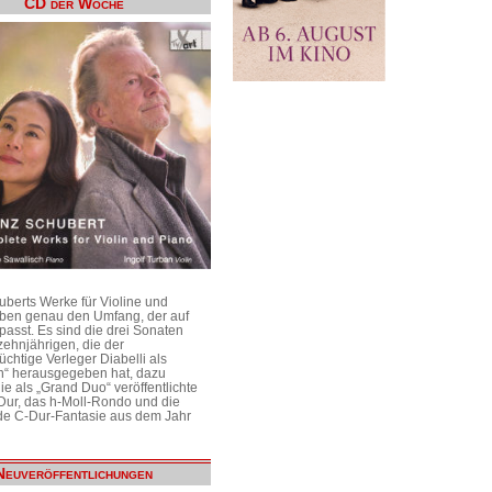
CD der Woche
uberts Werke für Violine und
aben genau den Umfang, der auf
passt. Es sind die drei Sonaten
ehnjährigen, die der
üchtige Verleger Diabelli als
n“ herausgegeben hat, dazu
e als „Grand Duo“ veröffentlichte
Dur, das h-Moll-Rondo und die
e C-Dur-Fantasie aus dem Jahr
Neuveröffentlichungen