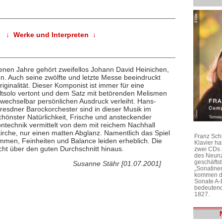
↓ Werke und Interpreten ↓
nen Jahre gehört zweifellos Johann David Heinichen,
. Auch seine zwölfte und letzte Messe beeindruckt
iginalität. Dieser Komponist ist immer für eine
ltsolo vertont und dem Satz mit betörenden Melismen
wechselbar persönlichen Ausdruck verleiht. Hans-
sdner Barockorchester sind in dieser Musik im
chönster Natürlichkeit, Frische und ansteckender
Tontechnik vermittelt von dem mit reichem Nachhall
rche, nur einen matten Abglanz. Namentlich das Spiel
Franz Sch
ommen, Feinheiten und Balance leiden erheblich. Die
Klavier h
cht über den guten Durchschnitt hinaus.
zwei CDs 
des Neunz
geschäftst
Susanne Stähr [01.07.2001]
„Sonatine
kommen di
Sonate A-
bedeutend
1827.