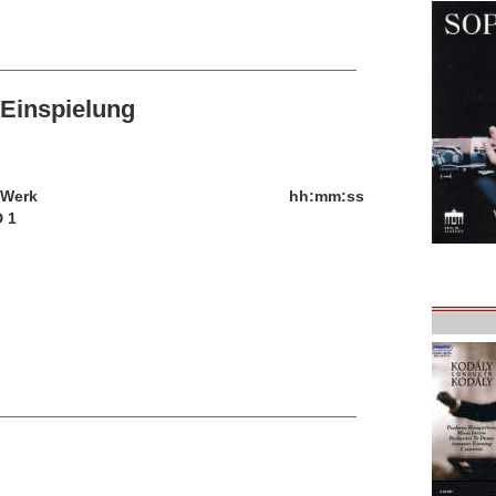
Einspielung
/Werk
hh:mm:ss
 1