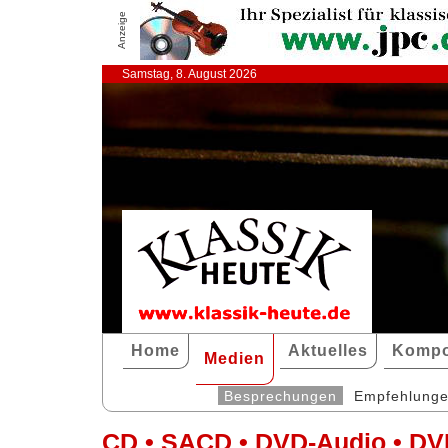
Anzeige
Samstag, 8. August 2026
Home
Aktuelles
Kompo
Medien
Besprechungen
Empfehlung
CD • SACD • DVD-Audio • DV