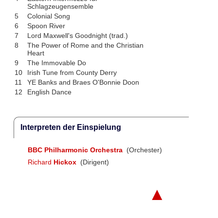
Schlagzeugensemble
5
Colonial Song
6
Spoon River
7
Lord Maxwell's Goodnight (trad.)
8
The Power of Rome and the Christian
Heart
9
The Immovable Do
10
Irish Tune from County Derry
11
YE Banks and Braes O'Bonnie Doon
12
English Dance
Interpreten der Einspielung
BBC Philharmonic Orchestra
(Orchester)
Richard
Hickox
(Dirigent)
▲