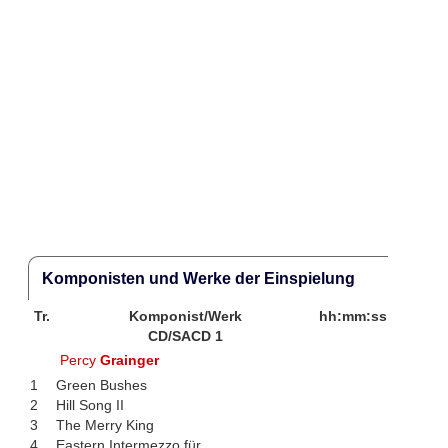
Komponisten und Werke der Einspielung
Tr.
Komponist/Werk
hh:mm:ss
CD/SACD 1
Percy
Grainger
1
Green Bushes
2
Hill Song II
3
The Merry King
4
Eastern Intermezzo für