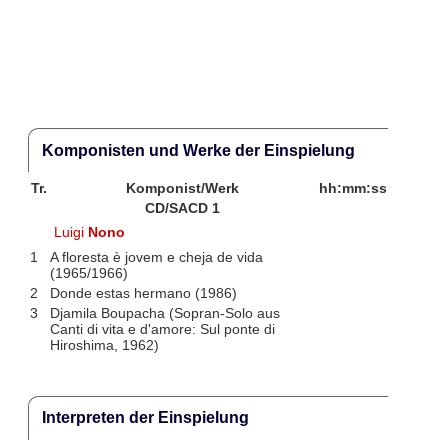
Komponisten und Werke der Einspielung
Tr.
Komponist/Werk
hh:mm:ss
CD/SACD 1
Luigi
Nono
1
A floresta è jovem e cheja de vida
(1965/1966)
2
Donde estas hermano (1986)
3
Djamila Boupacha (Sopran-Solo aus
Canti di vita e d'amore: Sul ponte di
Hiroshima, 1962)
Interpreten der Einspielung