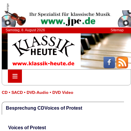
Anzeige
Samstag, 8. August 2026
Sitemap
≡
≡
CD • SACD • DVD-Audio • DVD Video
Besprechung CDVoices of Protest
Voices of Protest