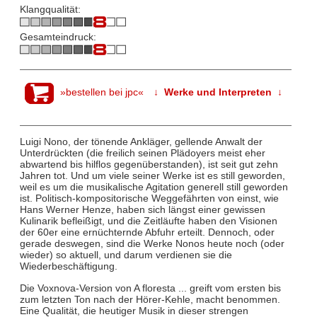
Klangqualität:
Gesamteindruck:
»bestellen bei jpc«
↓ Werke und Interpreten ↓
Luigi Nono, der tönende Ankläger, gellende Anwalt der
Unterdrückten (die freilich seinen Plädoyers meist eher
abwartend bis hilflos gegenüberstanden), ist seit gut zehn
Jahren tot. Und um viele seiner Werke ist es still geworden,
weil es um die musikalische Agitation generell still geworden
ist. Politisch-kompositorische Weggefährten von einst, wie
Hans Werner Henze, haben sich längst einer gewissen
Kulinarik befleißigt, und die Zeitläufte haben den Visionen
der 60er eine ernüchternde Abfuhr erteilt. Dennoch, oder
gerade deswegen, sind die Werke Nonos heute noch (oder
wieder) so aktuell, und darum verdienen sie die
Wiederbeschäftigung.
Die Voxnova-Version von A floresta ... greift vom ersten bis
zum letzten Ton nach der Hörer-Kehle, macht benommen.
Eine Qualität, die heutiger Musik in dieser strengen