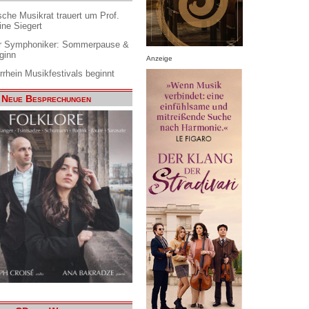
che Musikrat trauert um Prof.
ine Siegert
 Symphoniker: Sommerpause &
ginn
Anzeige
rrhein Musikfestivals beginnt
Neue Besprechungen