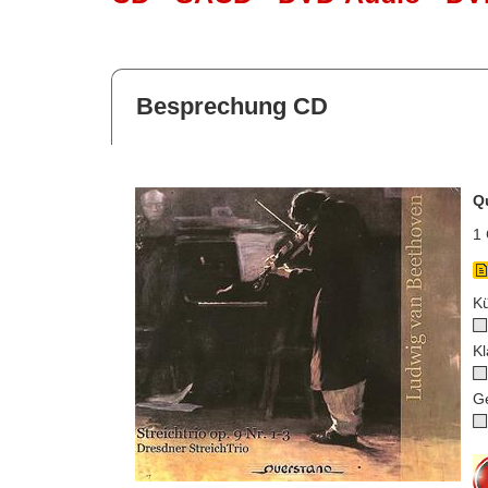
Besprechung CD
Q
1 
Kü
Kl
G