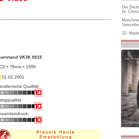
Der Deuts
Dr. Christ
Münchner
Saisonbe
22. Niede
uerstand VKJK 0015
CD • 78min • 1999
01.02.2001
nstlerische Qualität:
angqualität:
esamteindruck:
Klassik Heute
Empfehlung