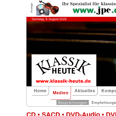
Anzeige
Samstag, 8. August 2026
Home
Aktuelles
Kompo
Medien
Besprechungen
Empfehlung
CD • SACD • DVD-Audio • DV