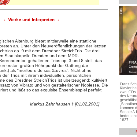
↓ Werke und Interpreten ↓
chen Altenburg bietet mittlerweile eine stattliche
reten an. Unter den Neuveröffentlichungen der letzten
chtrios op. 9 mit dem Dresdner StreichTrio. Die drei
chen Staatskapelle Dresden und dem MDR-
erenadenton gehaltenen Trios op. 3 und 8 stellt das
einen ersten großen Höhepunkt der Gattung dar.
unkt) als "meilleure de ses Œuvres". Nicht ohne
der Trios mit ihrem individuellen, persönlichen
 des Dresdner StreichTrios ist überzeugend: kultiviert
Franz Sch
nsatz von Vibrato und von gestalterischer Noblesse. Die
Klavier h
riert und läßt so das exquisite Ensemblespiel perfekt
zwei CDs 
des Neunz
geschäftst
Markus Zahnhausen † [01.02.2001]
„Sonatine
kommen di
Sonate A-
bedeutend
1827.