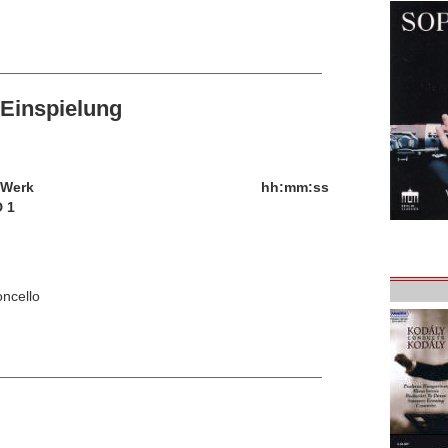
Einspielung
/Werk
hh:mm:ss
 1
oncello