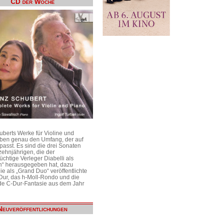
CD der Woche
uberts Werke für Violine und
aben genau den Umfang, der auf
passt. Es sind die drei Sonaten
ehnjährigen, die der
üchtige Verleger Diabelli als
n“ herausgegeben hat, dazu
e als „Grand Duo“ veröffentlichte
Dur, das h-Moll-Rondo und die
e C-Dur-Fantasie aus dem Jahr
Neuveröffentlichungen