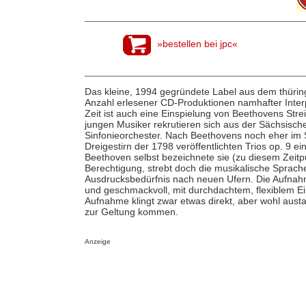
»bestellen bei jpc«
Das kleine, 1994 gegründete Label aus dem thüringis
Anzahl erlesener CD-Produktionen namhafter Interp
Zeit ist auch eine Einspielung von Beethovens Strei
jungen Musiker rekrutieren sich aus der Sächsis
Sinfonieorchester. Nach Beethovens noch eher im S
Dreigestirn der 1798 veröffentlichten Trios op. 9 
Beethoven selbst bezeichnete sie (zu diesem Zeitp
Berechtigung, strebt doch die musikalische Sprache 
Ausdrucksbedürfnis nach neuen Ufern. Die Aufnahme
und geschmackvoll, mit durchdachtem, flexiblem Ei
Aufnahme klingt zwar etwas direkt, aber wohl austa
zur Geltung kommen.
Anzeige