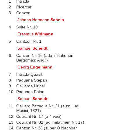
1
Intrada
2
Ricercar
3
Canzon
Johann Hermann
Schein
4
Suite Nr. 10
Erasmus
Widmann
5
Cantzon Nr. 1
Samuel
Scheidt
6
Canzon Nr. 16 (ada imitationem
Bergomas: Angl:)
Georg
Engelmann
7
Intrada Quasit
8
Paduana Stepan
9
Galliarda Liricel
10
Paduana Palon
Samuel
Scheidt
11
Galliard Battaglia Nr. 21 (aus: Ludi
Musici, 1621)
12
Courant Nr. 17 (a 4 voci)
13
Courant Nr. 32 (ad imitatinem Nr. 17)
14
Canzon Nr. 28 (super O Nachbar