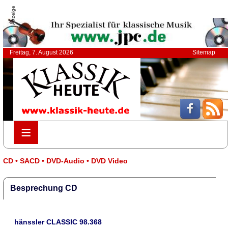
Anzeige
Freitag, 7. August 2026
Sitemap
≡
≡
CD • SACD • DVD-Audio • DVD Video
Besprechung CD
hänssler CLASSIC 98.368