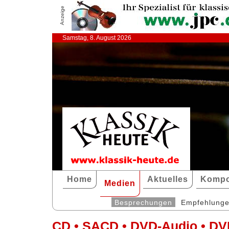
Anzeige
Samstag, 8. August 2026
Home
Aktuelles
Kompo
Medien
Besprechungen
Empfehlung
CD • SACD • DVD-Audio • DV