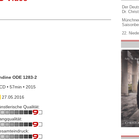
Der Deuts
Dr. Christ
Münchner
Saisonbe
22. Niede
ndine ODE 1283-2
CD • 57min • 2015
27.05.2016
nstlerische Qualität:
angqualität:
esamteindruck: