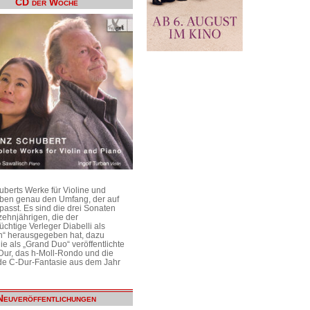
CD der Woche
uberts Werke für Violine und
aben genau den Umfang, der auf
passt. Es sind die drei Sonaten
ehnjährigen, die der
üchtige Verleger Diabelli als
n“ herausgegeben hat, dazu
e als „Grand Duo“ veröffentlichte
Dur, das h-Moll-Rondo und die
e C-Dur-Fantasie aus dem Jahr
Neuveröffentlichungen