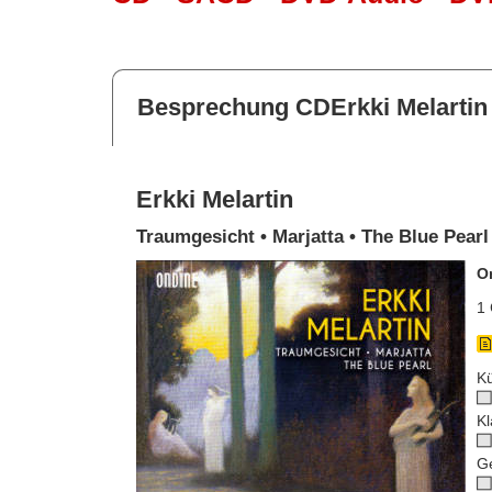
Besprechung CDErkki Melartin
Erkki Melartin
Traumgesicht • Marjatta • The Blue Pearl
O
1 
Kü
Kl
G