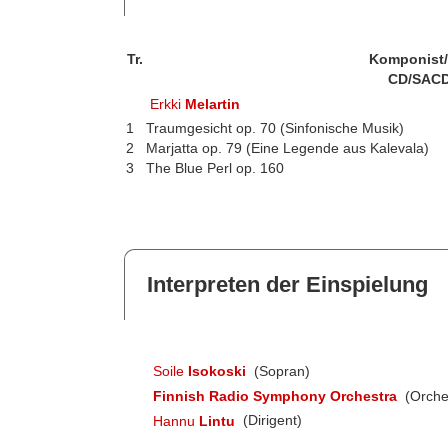
Tr.
Komponist
CD/SACD
Erkki
Melartin
1
Traumgesicht op. 70 (Sinfonische Musik)
2
Marjatta op. 79 (Eine Legende aus Kalevala)
3
The Blue Perl op. 160
Interpreten der Einspielung
Soile
Isokoski
(Sopran)
Finnish Radio Symphony Orchestra
(Orche
Hannu
Lintu
(Dirigent)