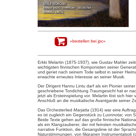
»bestellen bei jpc«
Erkki Melartin (1875-1937), wie Gustav Mahler zeitw
wichtigsten finnischen Komponisten seiner Generat
und geriet nach seinem Tode selbst in seiner Heim
erwachte erneutes Interesse an seiner Musik.
Der Dirigent Hannu Lintu darf als ein Pionier sein
geschriebene Tondichtung
Traumgesicht
hat er nac
jetzt als Ersteinspielung vor. Melartin löst sich h
Anschluß an die musikalische Avantgarde seiner Zei
Das Orchesterlied
Marjatta
(1914) war eine Auftrag
es ist zugleich ein Gegenstück zu
Luonnotar,
von S
Beide Texte gehen auf das große finnische National
als ein Klangzauberer, der mit feinsten musikalisch
narrative Funktion, die Gesangslinie ist der Sprac
Naturstimmungen, von filigranen Instrumentalsoli (d