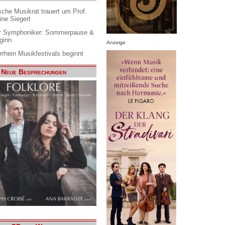
che Musikrat trauert um Prof.
ine Siegert
 Symphoniker: Sommerpause &
ginn
Anzeige
rrhein Musikfestivals beginnt
Neue Besprechungen