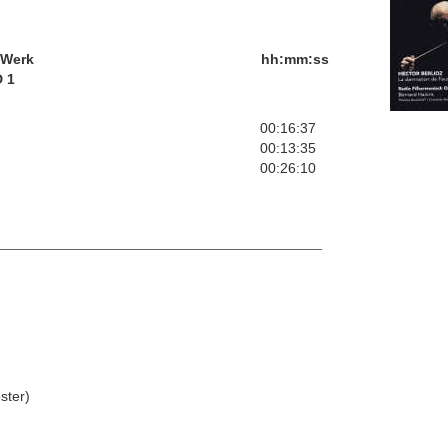
/Werk
hh:mm:ss
 1
00:16:37
00:13:35
00:26:10
ster)