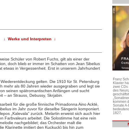
↓ Werke und Interpreten ↓
eise Schüler von Robert Fuchs, gilt als einer der
ion, doch blieb er immer im Schatten von Jean Sibelius
at etwas in Vergessenheit. Erst in unserem Jahrhundert
Franz Sch
er Wiederentdeckung gelten. Die 1910 für St. Petersburg
Klavier h
h mehr als 80 Jahren wieder ausgegraben und legt sie
zwei CDs 
des Neunz
ier von seinen spätromantischen Anfängen und sucht
geschäftst
t – an Strauss, Debussy, Skrjabin.
„Sonatine
kommen di
sarbeit für die große finnische Primadonna Aino Ackté,
Sonate A-
ibelius im Jahr zuvor für dieselbe Sängerin komponiert.
bedeutend
1827.
epos „Kalevala“ zurück. Melartin erweist sich auch hier
en Farbvaleurs arbeitet. Die Solostimme hat eine rein
hmelodie nachgebildet; das Orchester malt die
ie Klarinette imitiert den Kuckuck) bis hin zum