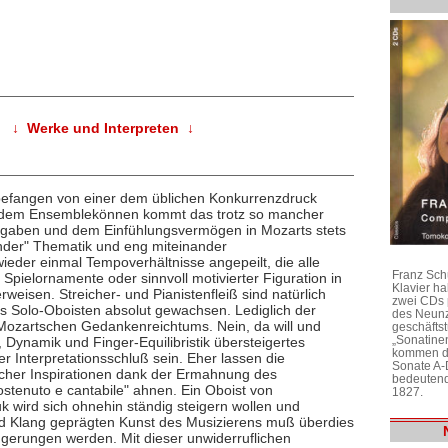
↓ Werke und Interpreten ↓
h befangen von einer dem üblichen Konkurrenzdruck
nd dem Ensemblekönnen kommt das trotz so mancher
orgaben und dem Einfühlungsvermögen in Mozarts stets
nder" Thematik und eng miteinander
ieder einmal Tempoverhältnisse angepeilt, die alle
Franz Sch
Spielornamente oder sinnvoll motivierter Figuration in
Klavier h
rweisen. Streicher- und Pianistenfleiß sind natürlich
zwei CDs 
s Solo-Oboisten absolut gewachsen. Lediglich der
des Neunz
e Mozartschen Gedankenreichtums. Nein, da will und
geschäftst
„Sonatine
Dynamik und Finger-Equilibristik übersteigertes
kommen di
er Interpretationsschluß sein. Eher lassen die
Sonate A-
her Inspirationen dank der Ermahnung des
bedeutend
stenuto e cantabile" ahnen. Ein Oboist von
1827.
 wird sich ohnehin ständig steigern wollen und
und Klang geprägten Kunst des Musizierens muß überdies
 gerungen werden. Mit dieser unwiderruflichen