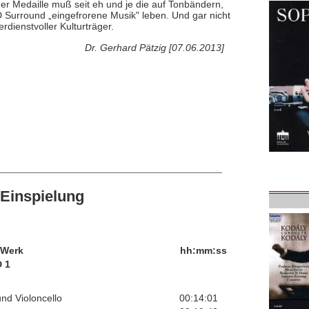
r Medaille muß seit eh und je die auf Tonbändern,
 Surround „eingefrorene Musik" leben. Und gar nicht
dienstvoller Kulturträger.
Dr. Gerhard Pätzig [07.06.2013]
Einspielung
/Werk
hh:mm:ss
 1
und Violoncello
00:14:01