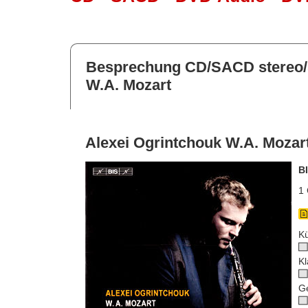
Besprechung CD/SACD stereo/
W.A. Mozart
Alexei Ogrintchouk W.A. Mozar
B
1 
Kü
Kl
G