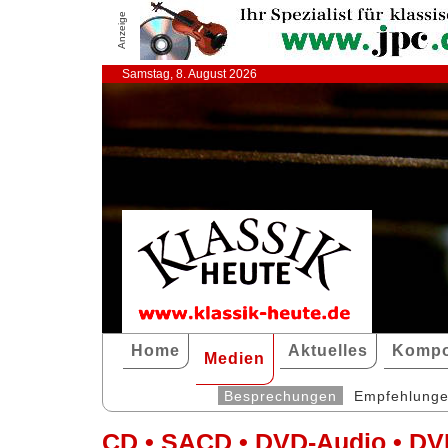
Anzeige
Samstag, 8. August 2026
Home
Aktuelles
Kompo
Medien
Besprechungen
Empfehlung
CD • SACD • DVD-Audio • DV