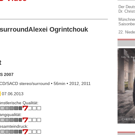
Der Deuts
Dr. Christ
Münchner
Saisonbe
surroundAlexei Ogrintchouk
22. Niede
t
IS 2007
CD/SACD stereo/surround • 56min • 2012, 2011
07.06.2013
nstlerische Qualität:
angqualität:
esamteindruck: