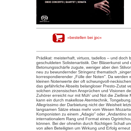
»bestellen bei jpc«
Prädikat: meisterhaft, virtuos, tadellos – und doc
geschuldeten Solistenartistik. Der Bläserkunst u
Betonungsschärfe zugute, weniger aber den Stilv
neu zu bewundernder Stringenz thematisch „singe
korrespondierender „Fülle der Noten". Da werden w
kleinen Notenwerte der oft schwungvoll-neckischen 
das gefährliche Abseits belangloser Presto-Zutat ve
solchen zirzensischen Ansprüchen und Visionen de
Zuhörer erreicht nur mit Müh' und Not die Ziellini
kann ein durch makellose Atemtechnik, Tongebung, 
Allegrissimo der Darbietung nicht der Weisheit letzt
langsamen Sätze etwas mehr vom Wesen Mozartsc
Komponisten zu einem „Adagio" oder „Andantino so
internationalem Rang und Format eines Ogrintchouk
können. Bei der ohnehin durch flüchtigen Schall 
von allen Beteiligten um Wirkung und Erfolg erneut