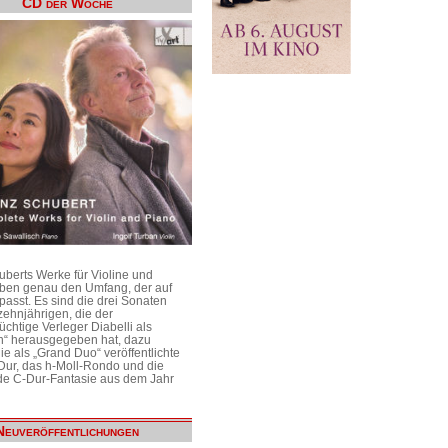
CD der Woche
uberts Werke für Violine und
aben genau den Umfang, der auf
passt. Es sind die drei Sonaten
ehnjährigen, die der
üchtige Verleger Diabelli als
n“ herausgegeben hat, dazu
e als „Grand Duo“ veröffentlichte
Dur, das h-Moll-Rondo und die
e C-Dur-Fantasie aus dem Jahr
Neuveröffentlichungen