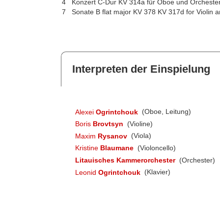
4
Konzert C-Dur KV 314a für Oboe und Orcheste
7
Sonate B flat major KV 378 KV 317d for Violin 
Interpreten der Einspielung
Alexei
Ogrintchouk
(Oboe, Leitung)
Boris
Brovtsyn
(Violine)
Maxim
Rysanov
(Viola)
Kristine
Blaumane
(Violoncello)
Litauisches Kammerorchester
(Orchester)
Leonid
Ogrintchouk
(Klavier)