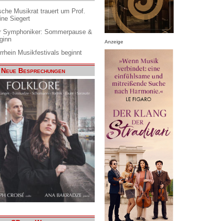
che Musikrat trauert um Prof.
ine Siegert
 Symphoniker: Sommerpause &
ginn
Anzeige
rrhein Musikfestivals beginnt
Neue Besprechungen