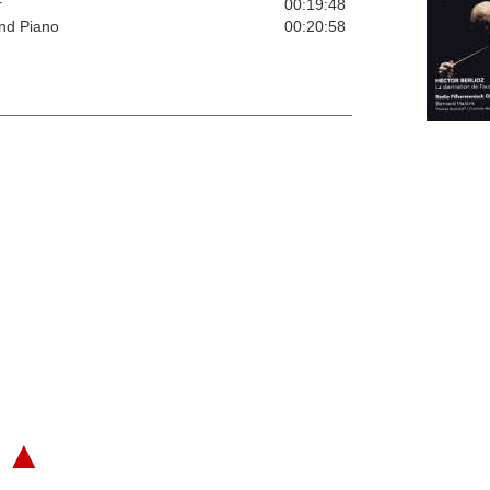
r
00:19:48
and Piano
00:20:58
▲