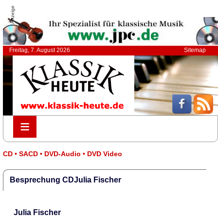
Anzeige
Freitag, 7. August 2026
Sitemap
≡
≡
CD • SACD • DVD-Audio • DVD Video
Besprechung CDJulia Fischer
Julia Fischer