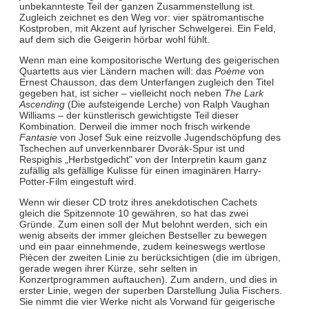
unbekannteste Teil der ganzen Zusammenstellung ist.
Zugleich zeichnet es den Weg vor: vier spätromantische
Kostproben, mit Akzent auf lyrischer Schwelgerei. Ein Feld,
auf dem sich die Geigerin hörbar wohl fühlt.
Wenn man eine kompositorische Wertung des geigerischen
Quartetts aus vier Ländern machen will: das
Poème
von
Ernest Chausson, das dem Unterfangen zugleich den Titel
gegeben hat, ist sicher – vielleicht noch neben
The Lark
Ascending
(Die aufsteigende Lerche) von Ralph Vaughan
Williams – der künstlerisch gewichtigste Teil dieser
Kombination. Derweil die immer noch frisch wirkende
Fantasie
von Josef Suk eine reizvolle Jugendschöpfung des
Tschechen auf unverkennbarer Dvorák-Spur ist und
Respighis „Herbstgedicht" von der Interpretin kaum ganz
zufällig als gefällige Kulisse für einen imaginären Harry-
Potter-Film eingestuft wird.
Wenn wir dieser CD trotz ihres anekdotischen Cachets
gleich die Spitzennote 10 gewähren, so hat das zwei
Gründe. Zum einen soll der Mut belohnt werden, sich ein
wenig abseits der immer gleichen Bestseller zu bewegen
und ein paar einnehmende, zudem keineswegs wertlose
Piècen der zweiten Linie zu berücksichtigen (die im übrigen,
gerade wegen ihrer Kürze, sehr selten in
Konzertprogrammen auftauchen). Zum andern, und dies in
erster Linie, wegen der superben Darstellung Julia Fischers.
Sie nimmt die vier Werke nicht als Vorwand für geigerische