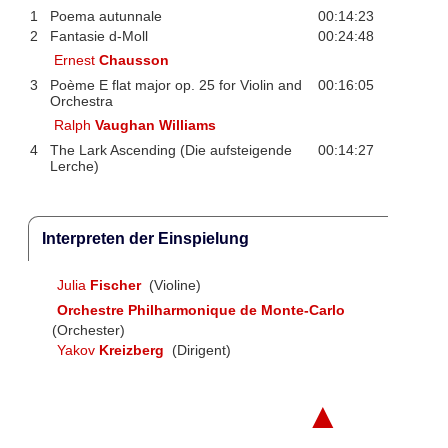
1
Poema autunnale
00:14:23
2
Fantasie d-Moll
00:24:48
Ernest
Chausson
3
Poème E flat major op. 25 for Violin and
00:16:05
Orchestra
Ralph
Vaughan Williams
4
The Lark Ascending (Die aufsteigende
00:14:27
Lerche)
Interpreten der Einspielung
Julia
Fischer
(Violine)
Orchestre Philharmonique de Monte-Carlo
(Orchester)
Yakov
Kreizberg
(Dirigent)
▲