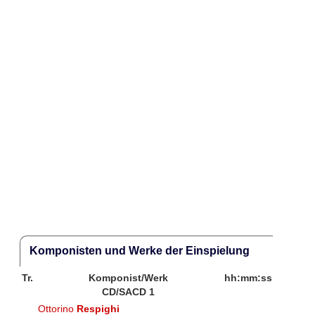
Komponisten und Werke der Einspielung
Tr.
Komponist/Werk
hh:mm:ss
CD/SACD 1
Ottorino
Respighi