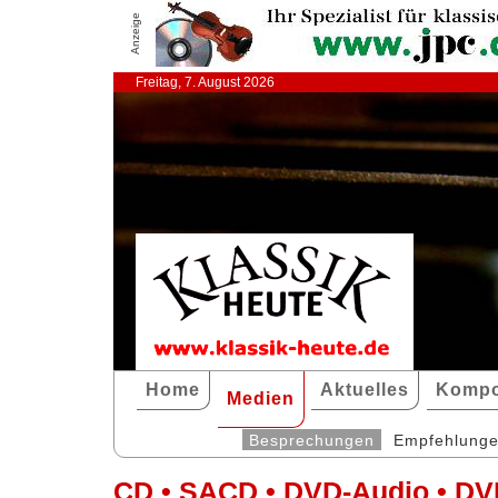
Anzeige
Freitag, 7. August 2026
Home
Aktuelles
Kompo
Medien
Besprechungen
Empfehlung
CD • SACD • DVD-Audio • DV