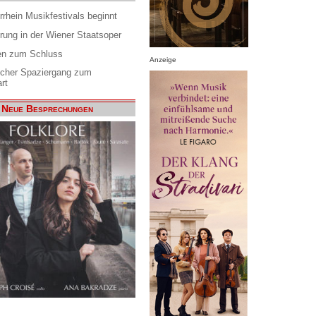
rrhein Musikfestivals beginnt
rung in der Wiener Staatsoper
en zum Schluss
Anzeige
scher Spaziergang zum
rt
Neue Besprechungen