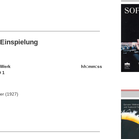
Einspielung
/Werk
hh:mm:ss
 1
ter (1927)