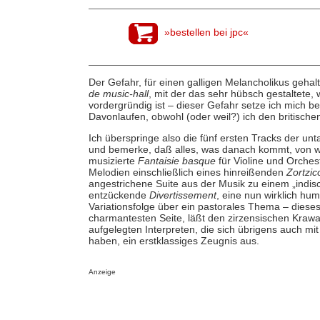
»bestellen bei jpc«
Der Gefahr, für einen galligen Melancholikus gehalt
de music-hall
, mit der das sehr hübsch gestaltete, 
vordergründig ist – dieser Gefahr setze ich mich be
Davonlaufen, obwohl (oder weil?) ich den britisch
Ich überspringe also die fünf ersten Tracks der u
und bemerke, daß alles, was danach kommt, von wah
musizierte
Fantaisie basque
für Violine und Orchest
Melodien einschließlich eines hinreißenden
Zortzic
angestrichene Suite aus der Musik zu einem „ind
entzückende
Divertissement
, eine nun wirklich hum
Variationsfolge über ein pastorales Thema – dies
charmantesten Seite, läßt den zirzensischen Krawal
aufgelegten Interpreten, die sich übrigens auch 
haben, ein erstklassiges Zeugnis aus.
Anzeige