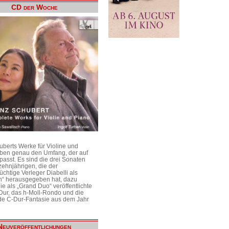
CD der Woche
uberts Werke für Violine und
aben genau den Umfang, der auf
passt. Es sind die drei Sonaten
ehnjährigen, die der
üchtige Verleger Diabelli als
n“ herausgegeben hat, dazu
e als „Grand Duo“ veröffentlichte
Dur, das h-Moll-Rondo und die
e C-Dur-Fantasie aus dem Jahr
Neuveröffentlichungen