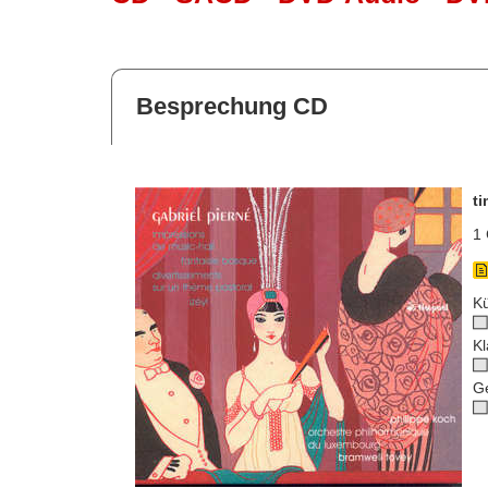
Besprechung CD
t
1 
Kü
Kl
G