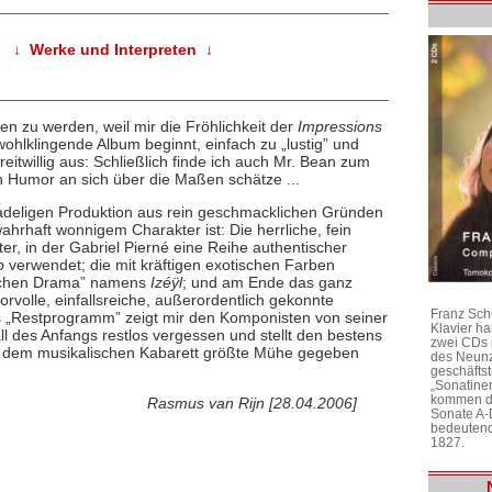
↓ Werke und Interpreten ↓
en zu werden, weil mir die Fröhlichkeit der
Impressions
wohlklingende Album beginnt, einfach zu „lustig” und
reitwillig aus: Schließlich finde ich auch Mr. Bean zum
en Humor an sich über die Maßen schätze ...
ntadeligen Produktion aus rein geschmacklichen Gründen
rhaft wonnigem Charakter ist: Die herrliche, fein
er, in der Gabriel Pierné eine Reihe authentischer
o
verwendet; die mit kräftigen exotischen Farben
ischen Drama” namens
Izéÿl
; und am Ende das ganz
orvolle, einfallsreiche, außerordentlich gekonnte
Franz Sch
es „Restprogramm” zeigt mir den Komponisten von seiner
Klavier h
l des Anfangs restlos vergessen und stellt den bestens
zwei CDs 
mit dem musikalischen Kabarett größte Mühe gegeben
des Neunz
geschäftst
„Sonatine
kommen di
Rasmus van Rijn [28.04.2006]
Sonate A-
bedeutend
1827.