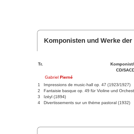
Komponisten und Werke der 
Tr.
Komponist
CD/SACD
Gabriel
Pierné
1
Impressions de music-hall op. 47 (1923/1927)
2
Fantaisie basque op. 49 für Violine und Orches
3
Izéyl (1894)
4
Divertissements sur un théme pastoral (1932)