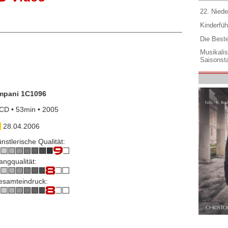
22. Niede
Kinderfüh
Die Best
Musikali
Saisonsta
impani 1C1096
CD • 53min • 2005
28.04.2006
nstlerische Qualität:
angqualität:
esamteindruck: