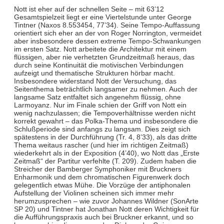
Nott ist eher auf der schnellen Seite – mit 63’12
Gesamtspielzeit liegt er eine Viertelstunde unter George
Tintner (Naxos 8.553454, 77’34). Seine Tempo-Auffassung
orientiert sich eher an der von Roger Norrington, vermeidet
aber insbesondere dessen extreme Tempo-Schwankungen
im ersten Satz. Nott arbeitete die Architektur mit einem
flüssigen, aber nie verhetzten Grundzeitmaß heraus, das
durch seine Kontinuität die motivischen Verbindungen
aufzeigt und thematische Strukturen hörbar macht.
Insbesondere widerstand Nott der Versuchung, das
Seitenthema beträchtlich langsamer zu nehmen. Auch der
langsame Satz entfaltet sich angenehm flüssig, ohne
Larmoyanz. Nur im Finale schien der Griff von Nott ein
wenig nachzulassen; die Tempoverhältnisse werden nicht
korrekt gewahrt – das Polka-Thema und insbesondere die
Schlußperiode sind anfangs zu langsam. Dies zeigt sich
spätestens in der Durchführung (Tr. 4, 8’33), als das dritte
Thema weitaus rascher (und hier im richtigen Zeitmaß)
wiederkehrt als in der Exposition (4’40), wo Nott das „Erste
Zeitmaß“ der Partitur verfehlte (T. 209). Zudem haben die
Streicher der Bamberger Symphoniker mit Bruckners
Enharmonik und dem chromatischen Figurenwerk doch
gelegentlich etwas Mühe. Die Vorzüge der antiphonalen
Aufstellung der Violinen scheinen sich immer mehr
herumzusprechen – wie zuvor Johannes Wildner (SonArte
SP 20) und Tintner hat Jonathan Nott deren Wichtigkeit für
die Aufführungspraxis auch bei Bruckner erkannt, und so