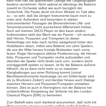
kann man hier die spannenden Dialoge der Geigengruppen
bestens vernehmen. Nicht optimal ist allerdings die Balance
sowohl im Orchester selbst wie auch bezüglich der
Tontechnik: Die Pauke deckt mit ihren Wirbeln im Tutti alles
zu – so sehr, daß die übrigen Instrumente kaum noch zu
orten sind. Außerdem sind besonders in stärker
instrumentierten Passagen die Binnenstimmen (Alt- und
Tenorinstrumente) nicht ausreichend differenziert hörbar.
Auch auf meinem SACD-Player ist dies kaum anders.
Insbesondere wirkt das Blech wie ein Panzer – ich vermute,
daß Hörner, Posaunen und Trompeten (in dieser
Reihenfolge von links nach rechts) weitgehend hinter den
Holzbläsern sitzen, mithin eine Batterie von zehn Spielern,
die aus der Mitte heraus frontale Breitseiten nach vorne
feuert. Roger Norringtons übliche Positionierung, die Hörner
links, Posaunen und Trompeten rechts aufzustellen und
überdies die Spieler nicht direkt nach vorn, sondern leicht
schräggestellt spielen zu lassen, ist für die Balance äußerst
hilfreich, da es dann nicht mehr zu so massiven
Klangballungen aus einer Richtung kommt (zumal
Blechblasinstrumente heutzutage um ein Drittel lauter sind
als zu Bruckners Zeiten!) und darüber hinaus auch Dialoge
zwischen Hörnern und Posaunen/Trompeten entstehen
können. Dies ist auch in Norringtons von der Balance her
unübertroffener Einspielung der Sinfonie mit den London
Classical Players (EMI) zu bemerken.
Zum Beiheft wäre noch dankend anzumerken, daß nicht mit
Platz gegeizt und eine augenfreundlich große Schriftart