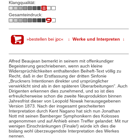
Klangqualität:
Gesamteindruck:
»bestellen bei jpc«
↓ Werke und Interpreten ↓
Alfred Beaujean bemerkt in seinem mit offenkundiger
Begeisterung geschriebenen, wenn auch kleine
Widersprüchlichkeiten enthaltenden Beiheft-Text völlig zu
Recht, daß in der Erstfassung der dritten Sinfonie
„Bruckners Intentionen direkter und ursprünglicher
verwirklicht sind als in den späteren Überarbeitungen“. Auch
Dirigenten erkennen dies zunehmend, und so ist dies
erfreulicherweise schon die zweite Neuproduktion binnen
Jahresfrist dieser von Leopold Nowak herausgegebenen
Version 1873. Nach der insgesamt gescheiterten
Interpretation durch Kent Nagano hat sich nun Jonathan
Nott mit seinen Bamberger Symphonikern des Kolosses
angenommen und auf Anhieb einen Treffer gelandet: Mit nur
wenigen Einschränkungen (Finale!) würde ich dies die
bislang wohl überzeugendste Interpretation des Werkes
nennen.