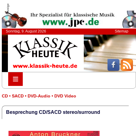
Anzeige
Sonntag, 9. August 2026
Sitemap
≡
≡
CD • SACD • DVD-Audio • DVD Video
Besprechung CD/SACD stereo/surround