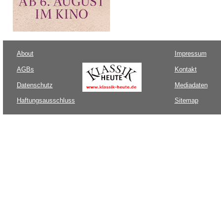
About
Impressum
AGBs
Kontakt
Datenschutz
Mediadaten
Haftungsausschluss
Sitemap