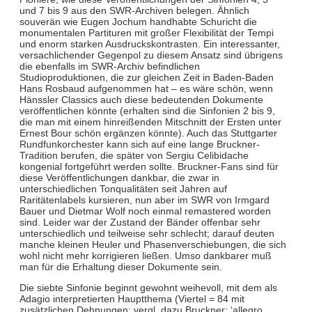
und 7 bis 9 aus den SWR-Archiven belegen. Ähnlich
souverän wie Eugen Jochum handhabte Schuricht die
monumentalen Partituren mit großer Flexibilität der Tempi
und enorm starken Ausdruckskontrasten. Ein interessanter,
versachlichender Gegenpol zu diesem Ansatz sind übrigens
die ebenfalls im SWR-Archiv befindlichen
Studioproduktionen, die zur gleichen Zeit in Baden-Baden
Hans Rosbaud aufgenommen hat – es wäre schön, wenn
Hänssler Classics auch diese bedeutenden Dokumente
veröffentlichen könnte (erhalten sind die Sinfonien 2 bis 9,
die man mit einem hinreißenden Mitschnitt der Ersten unter
Ernest Bour schön ergänzen könnte). Auch das Stuttgarter
Rundfunkorchester kann sich auf eine lange Bruckner-
Tradition berufen, die später von Sergiu Celibidache
kongenial fortgeführt werden sollte. Bruckner-Fans sind für
diese Veröffentlichungen dankbar, die zwar in
unterschiedlichen Tonqualitäten seit Jahren auf
Raritätenlabels kursieren, nun aber im SWR von Irmgard
Bauer und Dietmar Wolf noch einmal remastered worden
sind. Leider war der Zustand der Bänder offenbar sehr
unterschiedlich und teilweise sehr schlecht; darauf deuten
manche kleinen Heuler und Phasenverschiebungen, die sich
wohl nicht mehr korrigieren ließen. Umso dankbarer muß
man für die Erhaltung dieser Dokumente sein.
Die siebte Sinfonie beginnt gewohnt weihevoll, mit dem als
Adagio interpretierten Hauptthema (Viertel = 84 mit
zusätzlichen Dehnungen; vergl. dazu Bruckner: ‘allegro