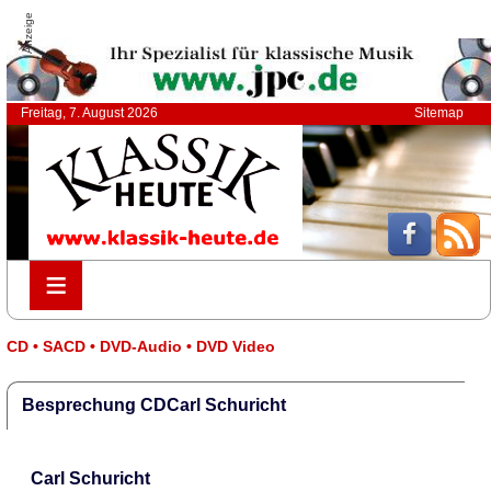
Anzeige
Freitag, 7. August 2026
Sitemap
≡
≡
CD • SACD • DVD-Audio • DVD Video
Besprechung CDCarl Schuricht
Carl Schuricht