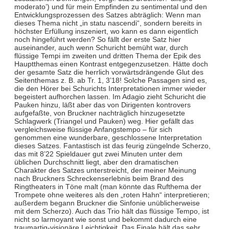
moderato’) und für mein Empfinden zu sentimental und den
Entwicklungsprozessen des Satzes abträglich: Wenn man
dieses Thema nicht „in statu nascendi“, sondern bereits in
höchster Erfüllung inszeniert, wo kann es dann eigentlich
noch hingeführt werden? So fällt der erste Satz hier
auseinander, auch wenn Schuricht bemüht war, durch
flüssige Tempi im zweiten und dritten Thema der Epik des
Hauptthemas einen Kontrast entgegenzusetzen. Hätte doch
der gesamte Satz die herrlich vorwärtsdrängende Glut des
Seitenthemas z. B. ab Tr. 1, 3’18! Solche Passagen sind es,
die den Hörer bei Schurichts Interpretationen immer wieder
begeistert aufhorchen lassen. Im Adagio zieht Schuricht die
Pauken hinzu, läßt aber das von Dirigenten kontrovers
aufgefaßte, von Bruckner nachträglich hinzugesetzte
Schlagwerk (Triangel und Pauken) weg. Hier gefällt das
vergleichsweise flüssige Anfangstempo – für sich
genommen eine wunderbare, geschlossene Interpretation
dieses Satzes. Fantastisch ist das feurig züngelnde Scherzo,
das mit 8’22 Spieldauer gut zwei Minuten unter dem
üblichen Durchschnitt liegt, aber den dramatischen
Charakter des Satzes unterstreicht, der meiner Meinung
nach Bruckners Schreckenserlebnis beim Brand des
Ringtheaters in Töne malt (man könnte das Rufthema der
Trompete ohne weiteres als den „roten Hahn“ interpretieren;
außerdem begann Bruckner die Sinfonie unüblicherweise
mit dem Scherzo). Auch das Trio hält das flüssige Tempo, ist
nicht so larmoyant wie sonst und bekommt dadurch eine
traumartig-visionäre Leichtigkeit. Das Finale hält das sehr