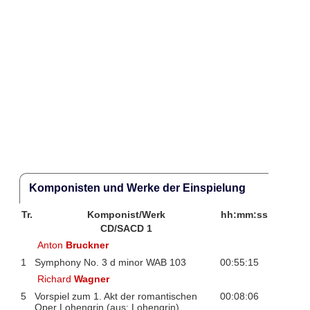
Komponisten und Werke der Einspielung
Tr.
Komponist/Werk
hh:mm:ss
CD/SACD 1
Anton
Bruckner
1
Symphony No. 3 d minor WAB 103
00:55:15
Richard
Wagner
5
Vorspiel zum 1. Akt der romantischen
00:08:06
Oper Lohengrin (aus: Lohengrin)