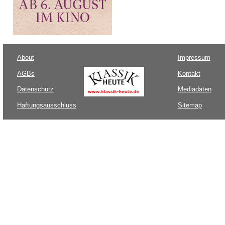
About
Impressum
AGBs
Kontakt
Datenschutz
Mediadaten
Haftungsausschluss
Sitemap