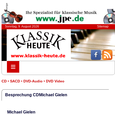
Anzeige
Sonntag, 9. August 2026
Sitemap
≡
≡
CD • SACD • DVD-Audio • DVD Video
Besprechung CDMichael Gielen
Michael Gielen