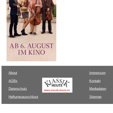
About
Impressum
AGBs
Kontakt
Datenschutz
Mediadaten
Haftungsausschluss
Sitemap