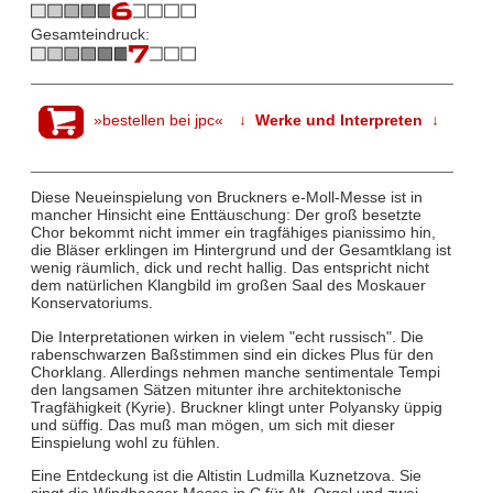
Gesamteindruck:
»bestellen bei jpc«
↓ Werke und Interpreten ↓
Diese Neueinspielung von Bruckners e-Moll-Messe ist in
mancher Hinsicht eine Enttäuschung: Der groß besetzte
Chor bekommt nicht immer ein tragfähiges pianissimo hin,
die Bläser erklingen im Hintergrund und der Gesamtklang ist
wenig räumlich, dick und recht hallig. Das entspricht nicht
dem natürlichen Klangbild im großen Saal des Moskauer
Konservatoriums.
Die Interpretationen wirken in vielem "echt russisch". Die
rabenschwarzen Baßstimmen sind ein dickes Plus für den
Chorklang. Allerdings nehmen manche sentimentale Tempi
den langsamen Sätzen mitunter ihre architektonische
Tragfähigkeit (Kyrie). Bruckner klingt unter Polyansky üppig
und süffig. Das muß man mögen, um sich mit dieser
Einspielung wohl zu fühlen.
Eine Entdeckung ist die Altistin Ludmilla Kuznetzova. Sie
singt die Windhaager Messe in C für Alt, Orgel und zwei