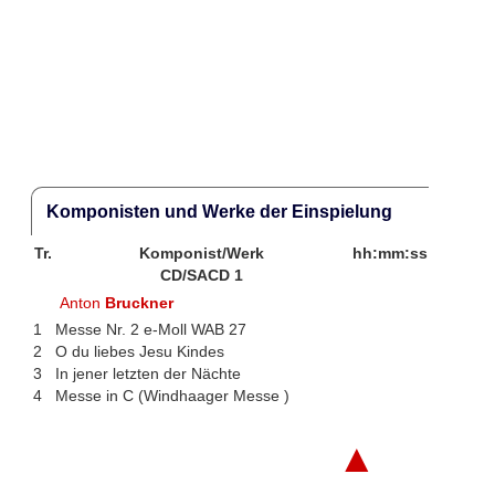
Komponisten und Werke der Einspielung
Tr.
Komponist/Werk
hh:mm:ss
CD/SACD 1
Anton
Bruckner
1
Messe Nr. 2 e-Moll WAB 27
2
O du liebes Jesu Kindes
3
In jener letzten der Nächte
4
Messe in C (Windhaager Messe )
▲