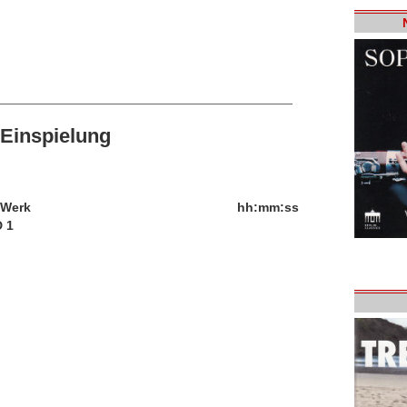
Einspielung
/Werk
hh:mm:ss
 1