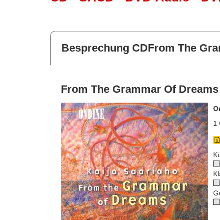
Besprechung CDFrom The Gr
From The Grammar Of Dreams
O
1 
Kü
Kl
G