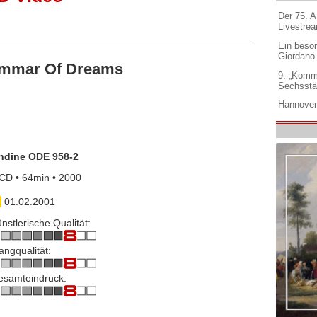
Der 75. 
Livestre
Ein beso
Giordano
ammar Of Dreams
9. „Komm
Sechsstä
Hannover
ndine ODE 958-2
CD • 64min • 2000
01.02.2001
nstlerische Qualität:
angqualität:
esamteindruck: