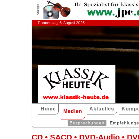
Anzeige
Donnerstag, 6. August 2026
Home
Aktuelles
Kompo
Medien
Besprechungen
Empfehlung
CD • SACD • DVD-Audio • DV