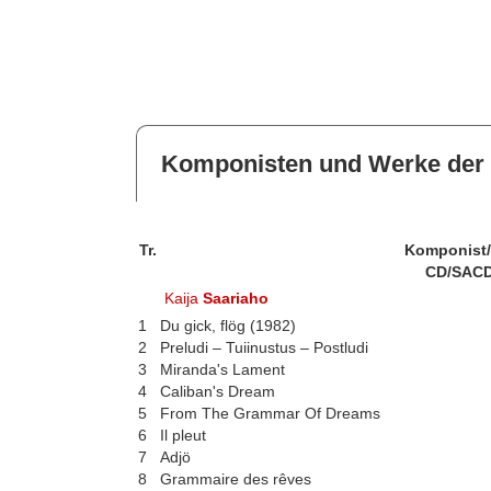
Komponisten und Werke der 
Tr.
Komponist
CD/SACD
Kaija
Saariaho
1
Du gick, flög (1982)
2
Preludi – Tuiinustus – Postludi
3
Miranda's Lament
4
Caliban's Dream
5
From The Grammar Of Dreams
6
Il pleut
7
Adjö
8
Grammaire des rêves