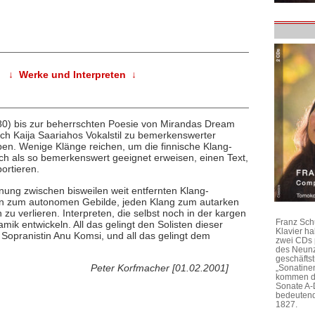
↓ Werke und Interpreten ↓
980) bis zur beherrschten Poesie von Mirandas Dream
ich Kaija Saariahos Vokalstil zu bemerkenswerter
ieben. Wenige Klänge reichen, um die finnische Klang-
sich als so bemerkenswert geeignet erweisen, einen Text,
ortieren.
nung zwischen bisweilen weit entfernten Klang-
Ton zum autonomen Gebilde, jeden Klang zum autarken
 verlieren. Interpreten, die selbst noch in der kargen
Franz Sch
ik entwickeln. All das gelingt den Solisten dieser
Klavier h
 Sopranistin Anu Komsi, und all das gelingt dem
zwei CDs 
des Neunz
geschäftst
Peter Korfmacher [01.02.2001]
„Sonatine
kommen di
Sonate A-
bedeutend
1827.