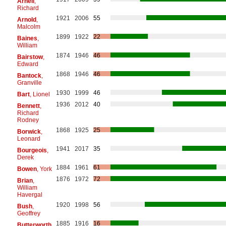
Arnell
,
Richard
1921
2006
55
Arnold
,
Malcolm
1899
1922
22
Baines
,
William
1874
1946
46
Bairstow
,
Edward
1868
1946
46
Bantock
,
Granville
1930
1999
46
Bart
, Lionel
1936
2012
40
Bennett
,
Richard
Rodney
1868
1925
25
Borwick
,
Leonard
1941
2017
35
Bourgeois
,
Derek
1884
1961
61
Bowen
, York
1876
1972
72
Brian
,
William
Havergal
1920
1998
56
Bush
,
Geoffrey
1885
1916
16
Butterworth
,