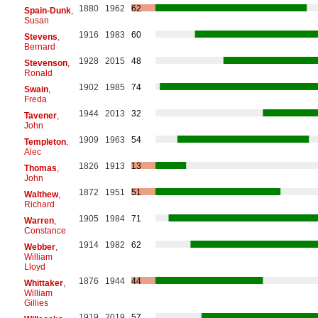
1880
1962
62
Spain-Dunk
,
Susan
1916
1983
60
Stevens
,
Bernard
1928
2015
48
Stevenson
,
Ronald
1902
1985
74
Swain
,
Freda
1944
2013
32
Tavener
,
John
1909
1963
54
Templeton
,
Alec
1826
1913
13
Thomas
,
John
1872
1951
51
Walthew
,
Richard
1905
1984
71
Warren
,
Constance
1914
1982
62
Webber
,
William
Lloyd
1876
1944
44
Whittaker
,
William
Gillies
1919
2019
57