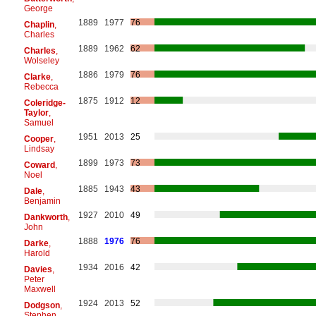
George
1889
1977
76
Chaplin
,
Charles
1889
1962
62
Charles
,
Wolseley
1886
1979
76
Clarke
,
Rebecca
1875
1912
12
Coleridge-
Taylor
,
Samuel
1951
2013
25
Cooper
,
Lindsay
1899
1973
73
Coward
,
Noel
1885
1943
43
Dale
,
Benjamin
1927
2010
49
Dankworth
,
John
1888
1976
76
Darke
,
Harold
1934
2016
42
Davies
,
Peter
Maxwell
1924
2013
52
Dodgson
,
Stephen