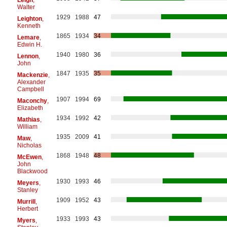
Walter
1929
1988
47
Leighton
,
Kenneth
1865
1934
34
Lemare
,
Edwin H.
1940
1980
36
Lennon
,
John
1847
1935
35
Mackenzie
,
Alexander
Campbell
1907
1994
69
Maconchy
,
Elizabeth
1934
1992
42
Mathias
,
William
1935
2009
41
Maw
,
Nicholas
1868
1948
48
McEwen
,
John
Blackwood
1930
1993
46
Meyers
,
Stanley
1909
1952
43
Murrill
,
Herbert
1933
1993
43
Myers
,