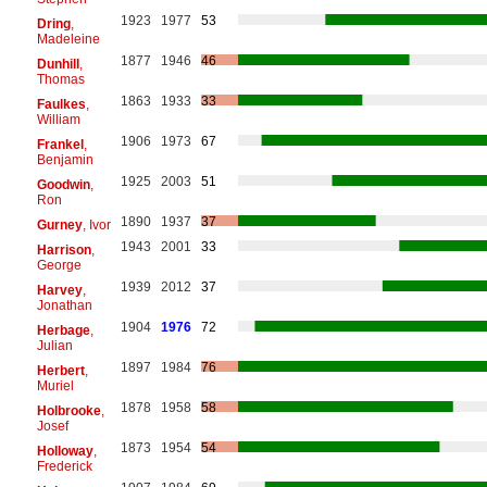
1923
1977
53
Dring
,
Madeleine
1877
1946
46
Dunhill
,
Thomas
1863
1933
33
Faulkes
,
William
1906
1973
67
Frankel
,
Benjamin
1925
2003
51
Goodwin
,
Ron
1890
1937
37
Gurney
, Ivor
1943
2001
33
Harrison
,
George
1939
2012
37
Harvey
,
Jonathan
1904
1976
72
Herbage
,
Julian
1897
1984
76
Herbert
,
Muriel
1878
1958
58
Holbrooke
,
Josef
1873
1954
54
Holloway
,
Frederick