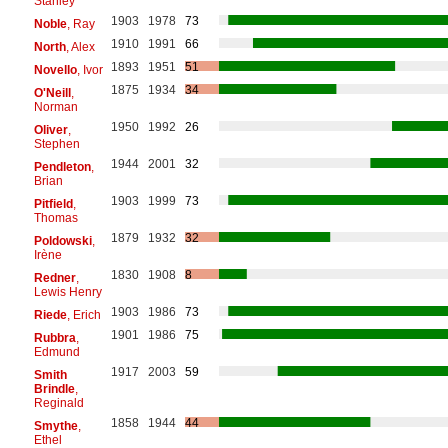
Stanley
1903
1978
73
Noble
, Ray
1910
1991
66
North
, Alex
1893
1951
51
Novello
, Ivor
1875
1934
34
O'Neill
,
Norman
1950
1992
26
Oliver
,
Stephen
1944
2001
32
Pendleton
,
Brian
1903
1999
73
Pitfield
,
Thomas
1879
1932
32
Poldowski
,
Irène
1830
1908
8
Redner
,
Lewis Henry
1903
1986
73
Riede
, Erich
1901
1986
75
Rubbra
,
Edmund
1917
2003
59
Smith
Brindle
,
Reginald
1858
1944
44
Smythe
,
Ethel