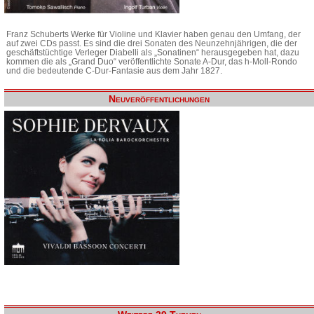
Franz Schuberts Werke für Violine und Klavier haben genau den Umfang, der
auf zwei CDs passt. Es sind die drei Sonaten des Neunzehnjährigen, die der
geschäftstüchtige Verleger Diabelli als „Sonatinen“ herausgegeben hat, dazu
kommen die als „Grand Duo“ veröffentlichte Sonate A-Dur, das h-Moll-Rondo
und die bedeutende C-Dur-Fantasie aus dem Jahr 1827.
Neuveröffentlichungen