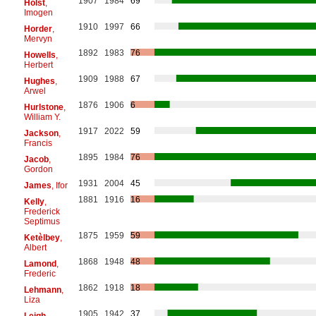
1907
1984
69
Holst
,
Imogen
1910
1997
66
Horder
,
Mervyn
1892
1983
76
Howells
,
Herbert
1909
1988
67
Hughes
,
Arwel
1876
1906
6
Hurlstone
,
William Y.
1917
2022
59
Jackson
,
Francis
1895
1984
76
Jacob
,
Gordon
1931
2004
45
James
, Ifor
1881
1916
16
Kelly
,
Frederick
Septimus
1875
1959
59
Ketèlbey
,
Albert
1868
1948
48
Lamond
,
Frederic
1862
1918
18
Lehmann
,
Liza
1905
1942
37
Leigh
,