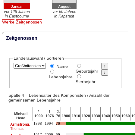
Januar
August
vor 126 Jahren
vor 50 Jahren
in Eastbourne
in Kapstadt
Werke
Zeitgenossen
Zeitgenossen
Länderauswahl / Sortieren
Name
Geburtsjahr
Lebensjahre
Sterbejahr
Spalte 4 = Lebensalter des Komponisten / Anzahl der
gemeinsamen Lebensjahre
*
†
J.
Michael
1900
1976
76
1900
1910
1920
1930
1940
1950
1960
1
Head
1898
1994
76
Armstrong
,
Thomas
1917
2009
59