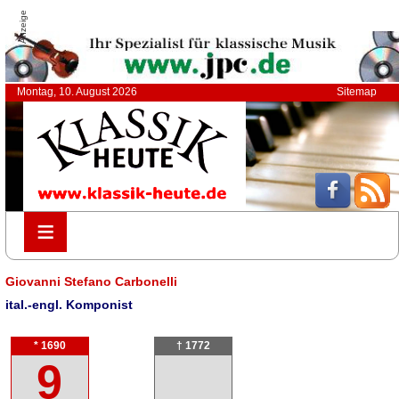
Anzeige
Montag, 10. August 2026
Sitemap
≡
≡
Giovanni Stefano Carbonelli
ital.-engl. Komponist
* 1690
† 1772
9