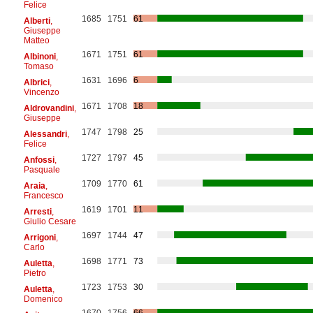
Felice
1685
1751
61
Alberti
,
Giuseppe
Matteo
1671
1751
61
Albinoni
,
Tomaso
1631
1696
6
Albrici
,
Vincenzo
1671
1708
18
Aldrovandini
,
Giuseppe
1747
1798
25
Alessandri
,
Felice
1727
1797
45
Anfossi
,
Pasquale
1709
1770
61
Araia
,
Francesco
1619
1701
11
Arresti
,
Giulio Cesare
1697
1744
47
Arrigoni
,
Carlo
1698
1771
73
Auletta
,
Pietro
1723
1753
30
Auletta
,
Domenico
1670
1756
66