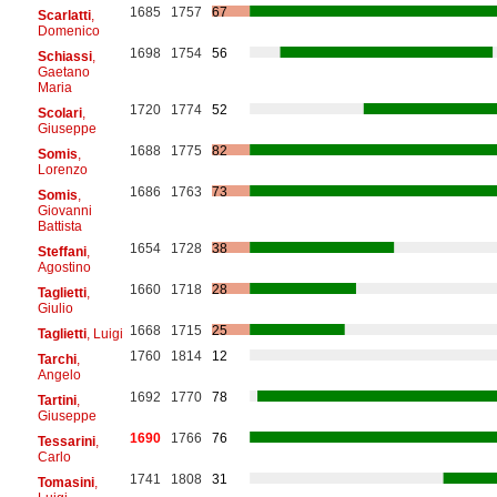
1685
1757
67
Scarlatti
,
Domenico
1698
1754
56
Schiassi
,
Gaetano
Maria
1720
1774
52
Scolari
,
Giuseppe
1688
1775
82
Somis
,
Lorenzo
1686
1763
73
Somis
,
Giovanni
Battista
1654
1728
38
Steffani
,
Agostino
1660
1718
28
Taglietti
,
Giulio
1668
1715
25
Taglietti
, Luigi
1760
1814
12
Tarchi
,
Angelo
1692
1770
78
Tartini
,
Giuseppe
1690
1766
76
Tessarini
,
Carlo
1741
1808
31
Tomasini
,