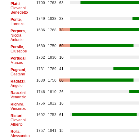
1700
1763
63
Platti
,
Giovanni
Benedetto
1749
1838
23
Ponte
,
Lorenzo
1686
1768
78
Porpora
,
Nicola
Antonio
1680
1750
60
Porsile
,
Giuseppe
1762
1830
10
Portugal
,
Marcos
1731
1789
41
Pugnani
,
Gaetano
1680
1750
60
Ragazzi
,
Angelo
1746
1810
26
Rauzzini
,
Venanzio
1756
1812
16
Righini
,
Vincenzo
1692
1753
61
Ristori
,
Giovanni
Alberto
1757
1841
15
Rolla
,
Alessandro