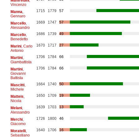
Manfredini
,
Vincenzo
1715
1779
57
Manna
,
Gennaro
1669
1747
57
Marcello
,
Alessandro
1686
1739
49
Marcello
,
Benedetto
1670
1717
27
Marini
, Carlo
Antonio
1706
1784
66
Martini
,
Giambattista
1706
1784
66
Martini
,
Giovanni
Battista
1664
1740
50
Mascitti
,
Michele
1650
1709
19
Matteis
,
Nicola
1639
1703
13
Melani
,
Alessandro
1726
1800
46
Merchi
,
Giacomo
1640
1706
16
Moratelli
,
Sebastiano