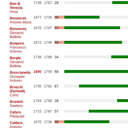
1739
1767
28
Bon di
Venezia
,
Anna
1677
1726
36
Bononcini
,
Antonio Maria
1670
1747
57
Bononcini
,
Giovanni
Battista
1672
1749
59
Bonporti
,
Francesco
Antonio
1738
1796
34
Borghi
,
Giovanni
Battista
1690
1758
68
Brescianello
,
Giuseppe
Antonio
1705
1782
67
Broschi
(Farinelli)
,
Carlo
1744
1798
28
Brunetti
,
Gaetano
1715
1787
57
Cafaro
,
Pasquale
1670
1736
46
Caldara
,
Antonio