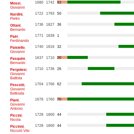
1680
1742
52
Mossi
,
Giovanni
1722
1793
50
Nardini
,
Pietro
1736
1827
36
Ottani
,
Bernardo
1771
1839
1
Paër
,
Ferdinando
1740
1816
32
Paisiello
,
Giovanni
1637
1710
20
Pasquini
,
Bernardo
1710
1736
26
Pergolesi
,
Giovanni
Battista
1704
1766
62
Pescetti
,
Giovanni
Battisata
1678
1760
70
Piani
,
Giovanni
Antonio
1728
1800
44
Piccini
,
Nicola
1728
1800
44
Piccinni
,
Niccolò Vito