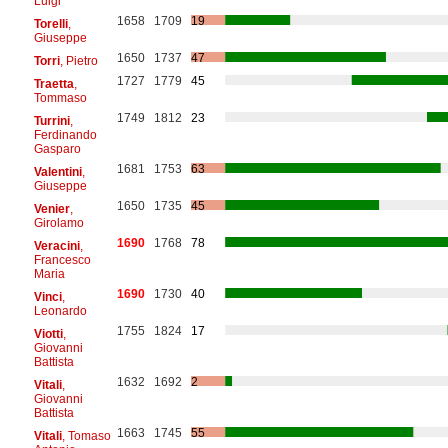
Luigi
1658
1709
19
Torelli
,
Giuseppe
1650
1737
47
Torri
, Pietro
1727
1779
45
Traetta
,
Tommaso
1749
1812
23
Turrini
,
Ferdinando
Gasparo
1681
1753
63
Valentini
,
Giuseppe
1650
1735
45
Venier
,
Girolamo
1690
1768
78
Veracini
,
Francesco
Maria
1690
1730
40
Vinci
,
Leonardo
1755
1824
17
Viotti
,
Giovanni
Battista
1632
1692
2
Vitali
,
Giovanni
Battista
1663
1745
55
Vitali
, Tomaso