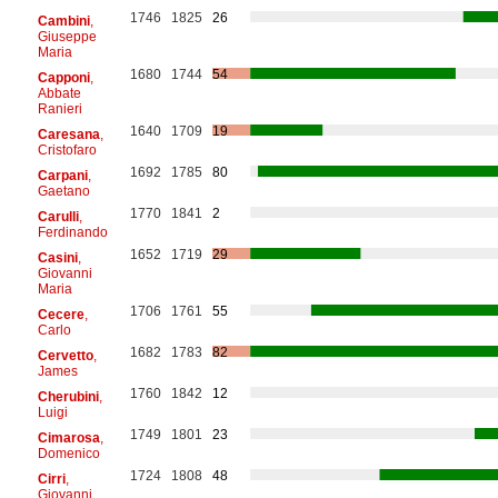
1746
1825
26
Cambini
,
Giuseppe
Maria
1680
1744
54
Capponi
,
Abbate
Ranieri
1640
1709
19
Caresana
,
Cristofaro
1692
1785
80
Carpani
,
Gaetano
1770
1841
2
Carulli
,
Ferdinando
1652
1719
29
Casini
,
Giovanni
Maria
1706
1761
55
Cecere
,
Carlo
1682
1783
82
Cervetto
,
James
1760
1842
12
Cherubini
,
Luigi
1749
1801
23
Cimarosa
,
Domenico
1724
1808
48
Cirri
,
Giovanni