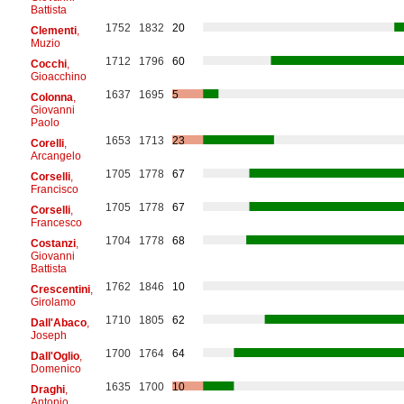
Battista
1752
1832
20
Clementi
,
Muzio
1712
1796
60
Cocchi
,
Gioacchino
1637
1695
5
Colonna
,
Giovanni
Paolo
1653
1713
23
Corelli
,
Arcangelo
1705
1778
67
Corselli
,
Francisco
1705
1778
67
Corselli
,
Francesco
1704
1778
68
Costanzi
,
Giovanni
Battista
1762
1846
10
Crescentini
,
Girolamo
1710
1805
62
Dall'Abaco
,
Joseph
1700
1764
64
Dall'Oglio
,
Domenico
1635
1700
10
Draghi
,
Antonio