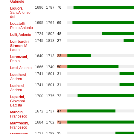
Gabriele
1696
1787
76
Liguori
,
Sant'Alfonso
dei
1695
1764
69
Locatelli
,
Pietro Antonio
1724
1802
48
Lolli
, Antonio
1745
1818
27
Lombardini
Sirmen
, M.
Laura
1640
1713
23
Lorenzani
,
Paolo
1666
1740
50
Lotti
, Antonio
1741
1801
31
Lucchesi
,
Andrea
1741
1801
31
Luchesi
,
Andrea
1700
1775
72
Luparini
,
Giovanni
Battista
1672
1737
47
Mancini
,
Francesco
1684
1762
72
Manfredini
,
Francesco
1737
1799
35