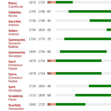
1670
1710
20
Rossi
,
Camilla de
1705
1796
67
Sabatino
,
Nicola
1730
1786
42
Sacchini
,
Antonio
1750
1825
22
Salieri
,
Antonio
1700
1775
72
Sammartini
,
Giovanni
Battista
1695
1750
55
Sammartini
,
Giuseppe
1679
1744
54
Sarri
,
Domenico
Natale
1679
1744
54
Sarro
,
Domenico
Natale
1729
1802
43
Sarti
,
Giuseppe
1713
1806
59
Scalabrini
,
Paolo
1660
1725
35
Scarlatti
,
Alessandro