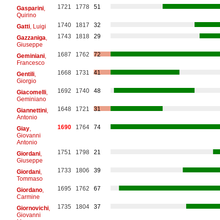
1721
1778
51
Gasparini
,
Quirino
1740
1817
32
Gatti
, Luigi
1743
1818
29
Gazzaniga
,
Giuseppe
1687
1762
72
Geminiani
,
Francesco
1668
1731
41
Gentili
,
Giorgio
1692
1740
48
Giacomelli
,
Geminiano
1648
1721
31
Giannettini
,
Antonio
1690
1764
74
Giay
,
Giovanni
Antonio
1751
1798
21
Giordani
,
Giuseppe
1733
1806
39
Giordani
,
Tommaso
1695
1762
67
Giordano
,
Carmine
1735
1804
37
Giornovichi
,
Giovanni