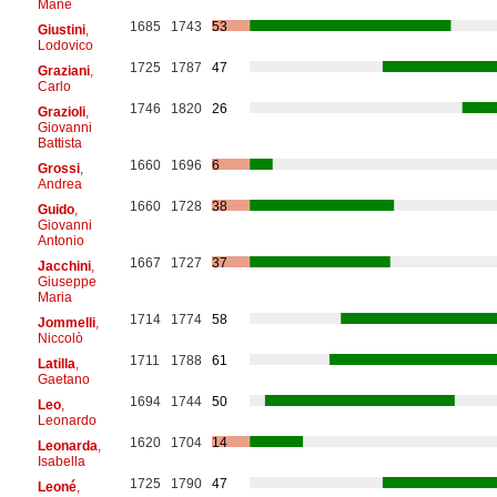
Mane
1685
1743
53
Giustini
,
Lodovico
1725
1787
47
Graziani
,
Carlo
1746
1820
26
Grazioli
,
Giovanni
Battista
1660
1696
6
Grossi
,
Andrea
1660
1728
38
Guido
,
Giovanni
Antonio
1667
1727
37
Jacchini
,
Giuseppe
Maria
1714
1774
58
Jommelli
,
Niccolò
1711
1788
61
Latilla
,
Gaetano
1694
1744
50
Leo
,
Leonardo
1620
1704
14
Leonarda
,
Isabella
1725
1790
47
Leoné
,