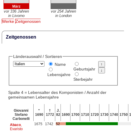
März
vor 336 Jahren
vor 254 Jahren
in Livorno
in London
Werke
Zeitgenossen
Zeitgenossen
Länderauswahl / Sortieren
Name
Geburtsjahr
Lebensjahre
Sterbejahr
Spalte 4 = Lebensalter des Komponisten / Anzahl der
gemeinsamen Lebensjahre
Giovanni
*
†
J.
Stefano
1690
1772
82
1690
1700
1710
1720
1730
1740
1750
Carbonelli
1675
1742
52
Abaco
,
Evaristo