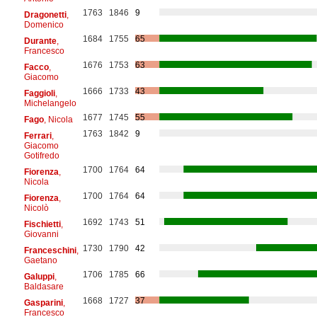
1763
1846
9
Dragonetti
,
Domenico
1684
1755
65
Durante
,
Francesco
1676
1753
63
Facco
,
Giacomo
1666
1733
43
Faggioli
,
Michelangelo
1677
1745
55
Fago
, Nicola
1763
1842
9
Ferrari
,
Giacomo
Gotifredo
1700
1764
64
Fiorenza
,
Nicola
1700
1764
64
Fiorenza
,
Nicolò
1692
1743
51
Fischietti
,
Giovanni
1730
1790
42
Franceschini
,
Gaetano
1706
1785
66
Galuppi
,
Baldasare
1668
1727
37
Gasparini
,
Francesco