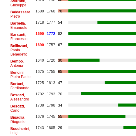
Avitrano
,
Giuseppe
1680
1768
78
Baldassare
,
Pietro
1718
1777
54
Barbella
,
Emanuele
1690
1772
82
Barsanti
,
Francesco
1690
1757
67
Bellinzani
,
Paolo
Benedetto
1640
1720
30
Bembo
,
Antonia
1675
1755
65
Bencini
,
Pietro Paolo
1725
1813
47
Bertoni
,
Ferdinando
1702
1793
70
Besozzi
,
Alessandro
1738
1798
34
Besozzi
,
Carlo
1676
1745
55
Bigaglia
,
Diogenio
1743
1805
29
Boccherini
,
Luigi