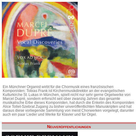
Ein Münchner Organist wirbt für die Chormusik eines französischen
Komponisten: Tobias Frank ist Kirchenmusikdirektor an der evangelischen
Kulturkirche St. Lukas in München, spielt nicht nur sehr gerne Orgelwerke von
Marcel Dupré, sondern erforscht seit über zwanzig Jahren das gesamte
musikalische Erbe dieses Komponisten, hat durch die Enkelin des Komponisten
Alice Tollet-Szebrat Zugang zu bisher unveröffentlichten Manuskripten und hat
daraus diese vorliegende Sammlung von meist Chorwerken vorgelegt, darunter
auch ein paar Lieder und Werke für Klavier und für Orgel.
Neuveröffentlichungen