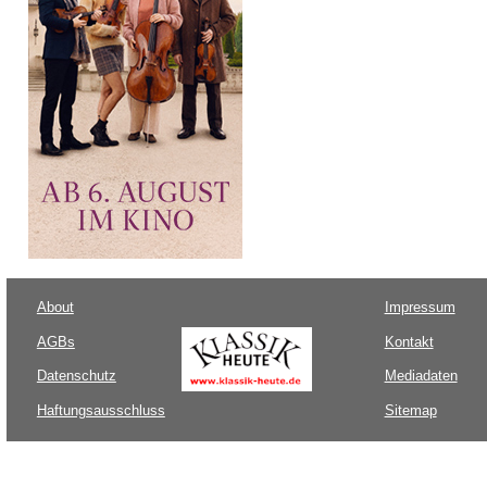
About
Impressum
AGBs
Kontakt
Datenschutz
Mediadaten
Haftungsausschluss
Sitemap