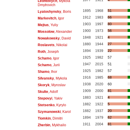
1877
1921
4
Leontovych
, Mykola
Dmytrovich
1895
1968
51
Lyatoshynsky
, Boris
1912
1983
66
Markevitch
, Igor
1903
1997
80
Mejtus
, Yuliy
1900
1973
56
Mossolow
, Alexander
1848
1921
4
Nowakowsky
, David
1880
1944
27
Roslavets
, Nikolai
1894
1939
22
Roth
, Joseph
1925
1982
57
Schamo
, Igor
1947
2015
51
Schamo
, Jurii
1925
1982
57
Shamo
, Ihor
1916
1985
68
Silvansky
, Mykola
1938
2020
60
Skoryk
, Myroslav
1909
2000
81
Skulte
, Adolf
1883
1921
4
Stepovyi
, Yakiv
1882
1922
5
Stetsenko
, Kyrylo
1882
1937
20
Szymanowski
, Karol
1894
1979
62
Tiomkin
, Dimitri
1911
2004
81
Zherbin
, Mykhailo