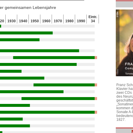
 der gemeinsamen Lebensjahre
Eintr.
920
1930
1940
1950
1960
1970
1980
1990
34
Franz Sch
Klavier h
zwei CDs 
des Neunz
geschäftst
„Sonatine
kommen di
Sonate A-
bedeutend
1827.