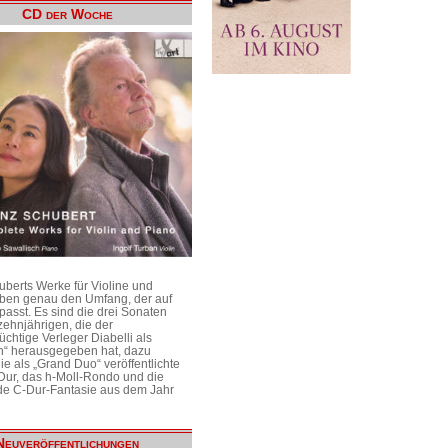
CD der Woche
uberts Werke für Violine und
aben genau den Umfang, der auf
passt. Es sind die drei Sonaten
ehnjährigen, die der
üchtige Verleger Diabelli als
n“ herausgegeben hat, dazu
e als „Grand Duo“ veröffentlichte
Dur, das h-Moll-Rondo und die
e C-Dur-Fantasie aus dem Jahr
Neuveröffentlichungen