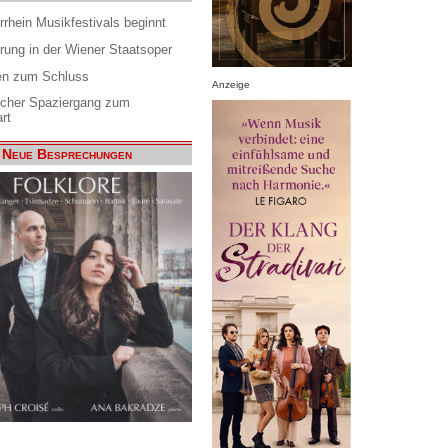
rrhein Musikfestivals beginnt
rung in der Wiener Staatsoper
en zum Schluss
Anzeige
scher Spaziergang zum
rt
Neue Besprechungen