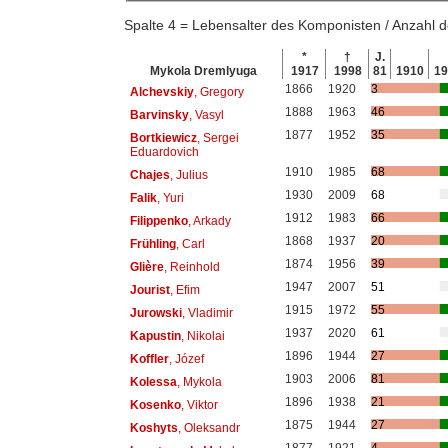
Spalte 4 = Lebensalter des Komponisten / Anzahl
*
†
J.
Mykola Dremlyuga
1917
1998
81
1910
1
1866
1920
3
Alchevskiy
, Gregory
1888
1963
46
Barvinsky
, Vasyl
1877
1952
35
Bortkiewicz
, Sergei
Eduardovich
1910
1985
68
Chajes
, Julius
1930
2009
68
Falik
, Yuri
1912
1983
66
Filippenko
, Arkady
1868
1937
20
Frühling
, Carl
1874
1956
39
Glière
, Reinhold
1947
2007
51
Jourist
, Efim
1915
1972
55
Jurowski
, Vladimir
1937
2020
61
Kapustin
, Nikolai
1896
1944
27
Koffler
, Józef
1903
2006
81
Kolessa
, Mykola
1896
1938
21
Kosenko
, Viktor
1875
1944
27
Koshyts
, Oleksandr