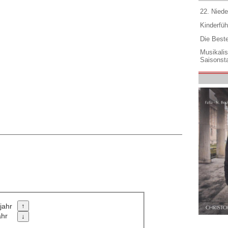
22. Niede
Kinderfüh
Die Best
Musikali
Saisonsta
jahr
ahr