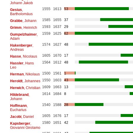
Johann Jakob
1555
1613
53
Gesius
,
Bartholomäus
1585
1655
37
Grabbe
, Johann
1593
1637
29
Grimm
, Heinrich
1559
1625
62
Gumpelzhaimer
,
Adam
1574
1627
48
Hakenberger
,
Andreas
1605
1670
17
Hasse
, Nicolaus
1564
1612
48
Hassler
, Hans
Leo
1500
1561
1
Herman
, Nikolaus
1550
1603
43
Heroldt
, Johannes
1609
1663
13
Herwich
, Christian
1614
1684
8
Hildebrand
,
Johann
1540
1588
28
Hoffmann
,
Eucharius
1605
1676
17
Jacobi
, Daniel
1580
1651
42
Kapsberger
,
Giovanni Girolamo