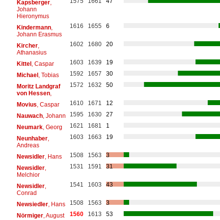
1575
1661
47
Kapsberger
,
Johann
Hieronymus
1616
1655
6
Kindermann
,
Johann Erasmus
1602
1680
20
Kircher
,
Athanasius
1603
1639
19
Kittel
, Caspar
1592
1657
30
Michael
, Tobias
1572
1632
50
Moritz Landgraf
von Hessen
,
1610
1671
12
Movius
, Caspar
1595
1630
27
Nauwach
, Johann
1621
1681
1
Neumark
, Georg
1603
1663
19
Neunhaber
,
Andreas
1508
1563
3
Newsidler
, Hans
1531
1591
31
Newsidler
,
Melchior
1541
1603
43
Newsidler
,
Conrad
1508
1563
3
Newsiedler
, Hans
1560
1613
53
Nörmiger
, August