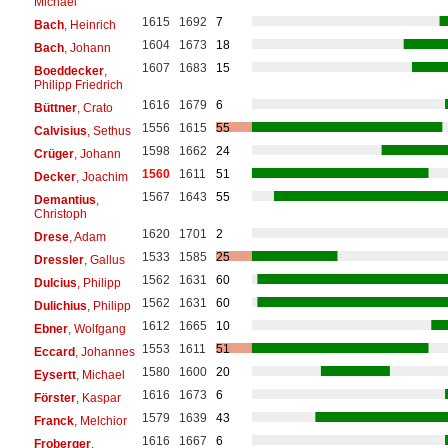
Michael
1615
1692
7
Bach
, Heinrich
1604
1673
18
Bach
, Johann
1607
1683
15
Boeddecker
,
Philipp Friedrich
1616
1679
6
Büttner
, Crato
1556
1615
55
Calvisius
, Sethus
1598
1662
24
Crüger
, Johann
1560
1611
51
Decker
, Joachim
1567
1643
55
Demantius
,
Christoph
1620
1701
2
Drese
, Adam
1533
1585
25
Dressler
, Gallus
1562
1631
60
Dulcius
, Philipp
1562
1631
60
Dulichius
, Philipp
1612
1665
10
Ebner
, Wolfgang
1553
1611
51
Eccard
, Johannes
1580
1600
20
Eysertt
, Michael
1616
1673
6
Förster
, Kaspar
1579
1639
43
Franck
, Melchior
1616
1667
6
Froberger
,