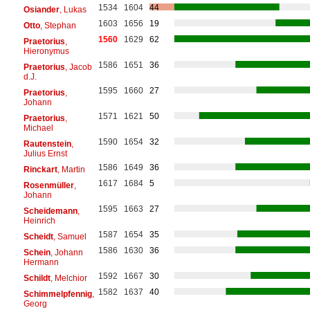
1534
1604
44
Osiander
, Lukas
1603
1656
19
Otto
, Stephan
1560
1629
62
Praetorius
,
Hieronymus
1586
1651
36
Praetorius
, Jacob
d.J.
1595
1660
27
Praetorius
,
Johann
1571
1621
50
Praetorius
,
Michael
1590
1654
32
Rautenstein
,
Julius Ernst
1586
1649
36
Rinckart
, Martin
1617
1684
5
Rosenmüller
,
Johann
1595
1663
27
Scheidemann
,
Heinrich
1587
1654
35
Scheidt
, Samuel
1586
1630
36
Schein
, Johann
Hermann
1592
1667
30
Schildt
, Melchior
1582
1637
40
Schimmelpfennig
,
Georg