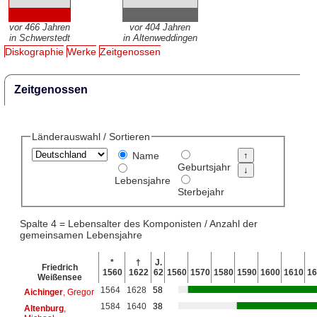
vor 466 Jahren
vor 404 Jahren
in Schwerstedt
in Altenweddingen
Diskographie
Werke
Zeitgenossen
Zeitgenossen
Länderauswahl / Sortieren
Name
Geburtsjahr
Lebensjahre
Sterbejahr
Spalte 4 = Lebensalter des Komponisten / Anzahl der
gemeinsamen Lebensjahre
*
†
J.
Friedrich
1560
1622
62
1560
1570
1580
1590
1600
1610
16
Weißensee
1564
1628
58
Aichinger
, Gregor
1584
1640
38
Altenburg
,