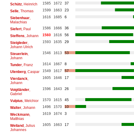
1585
1672
37
Schütz
, Heinrich
1599
1663
23
Selle
, Thomas
1616
1685
6
Siebenhaar
,
Malachias
1586
1666
36
Siefert
, Paul
1560
1616
56
Steffens
, Johann
1593
1635
29
Steigleder
,
Johann Ulrich
1546
1613
53
Steuerlein
,
Johann
1614
1667
8
Tunder
, Franz
1549
1617
57
Ulenberg
, Caspar
1605
1646
17
Vierdanck
,
Johann
1596
1643
26
Voigtländer
,
Gabriel
1570
1615
45
Vulpius
, Melchior
1496
1570
10
Walter
, Johann
1619
1674
3
Weckmann
,
Matthias
1605
1663
17
Weiland
, Julius
Johannes