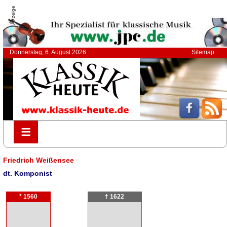
Anzeige
Donnerstag, 6. August 2026
Sitemap
≡
≡
Friedrich Weißensee
dt. Komponist
* 1560
† 1622