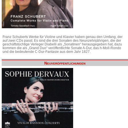
Franz Schuberts Werke für Violine und Klavier haben genau den Umfang, der
auf zwei CDs passt. Es sind die drei Sonaten des Neunzehnjährigen, die der
geschäftstüchtige Verleger Diabelli als „Sonatinen“ herausgegeben hat, dazu
kommen die als „Grand Duo“ veröffentlichte Sonate A-Dur, das h-Moll-Rondo
und die bedeutende C-Dur-Fantasie aus dem Jahr 1827.
Neuveröffentlichungen