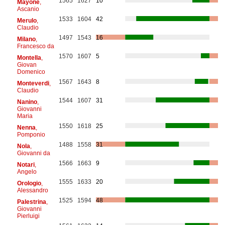
1565
1627
10
Mayone
,
Ascanio
1533
1604
42
Merulo
,
Claudio
1497
1543
16
Milano
,
Francesco da
1570
1607
5
Montella
,
Giovan
Domenico
1567
1643
8
Monteverdi
,
Claudio
1544
1607
31
Nanino
,
Giovanni
Maria
1550
1618
25
Nenna
,
Pomponio
1488
1558
31
Nola
,
Giovanni da
1566
1663
9
Notari
,
Angelo
1555
1633
20
Orologio
,
Alessandro
1525
1594
48
Palestrina
,
Giovanni
Pierluigi