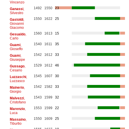
Vincenzo
1492
1550
23
Ganassi
,
Silvestro
1550
1622
25
Gastoldi
,
Giovanni
Giacomo
1560
1613
15
Gesualdo
,
Carlo
1540
1611
35
Guami
,
Gioseffo
1542
1612
33
Guami
,
Giuseppe
1529
1612
46
Gussago
,
Cesario
1545
1607
30
Luzzaschi
,
Luzzasco
1542
1582
33
Mainerio
,
Giorgio
1543
1599
32
Malvezzi
,
Cristofano
1553
1599
22
Marenzio
,
Luca
1550
1609
25
Massaino
,
Tiburtio