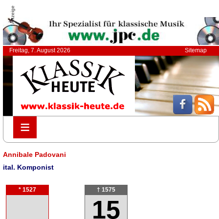
Anzeige
Freitag, 7. August 2026
Sitemap
≡
≡
Annibale Padovani
ital. Komponist
* 1527
† 1575
15