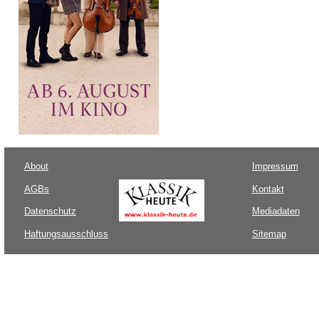
About
Impressum
AGBs
Kontakt
Datenschutz
Mediadaten
Haftungsausschluss
Sitemap