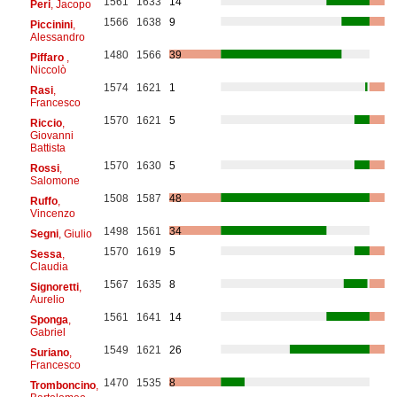
1561
1633
14
Peri
, Jacopo
1566
1638
9
Piccinini
,
Alessandro
1480
1566
39
Piffaro
,
Niccolò
1574
1621
1
Rasi
,
Francesco
1570
1621
5
Riccio
,
Giovanni
Battista
1570
1630
5
Rossi
,
Salomone
1508
1587
48
Ruffo
,
Vincenzo
1498
1561
34
Segni
, Giulio
1570
1619
5
Sessa
,
Claudia
1567
1635
8
Signoretti
,
Aurelio
1561
1641
14
Sponga
,
Gabriel
1549
1621
26
Suriano
,
Francesco
1470
1535
8
Tromboncino
,