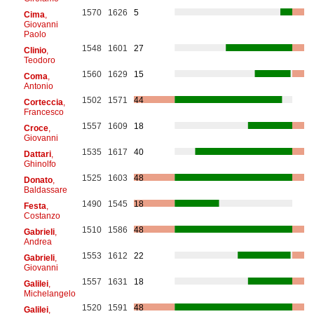
1570
1626
5
Cima
,
Giovanni
Paolo
1548
1601
27
Clinio
,
Teodoro
1560
1629
15
Coma
,
Antonio
1502
1571
44
Corteccia
,
Francesco
1557
1609
18
Croce
,
Giovanni
1535
1617
40
Dattari
,
Ghinolfo
1525
1603
48
Donato
,
Baldassare
1490
1545
18
Festa
,
Costanzo
1510
1586
48
Gabrieli
,
Andrea
1553
1612
22
Gabrieli
,
Giovanni
1557
1631
18
Galilei
,
Michelangelo
1520
1591
48
Galilei
,