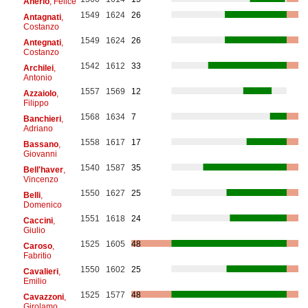
Anerio
, Felice
1549
1624
26
Antagnati
,
Costanzo
1549
1624
26
Antegnati
,
Costanzo
1542
1612
33
Archilei
,
Antonio
1557
1569
12
Azzaiolo
,
Filippo
1568
1634
7
Banchieri
,
Adriano
1558
1617
17
Bassano
,
Giovanni
1540
1587
35
Bell'haver
,
Vincenzo
1550
1627
25
Belli
,
Domenico
1551
1618
24
Caccini
,
Giulio
1525
1605
48
Caroso
,
Fabritio
1550
1602
25
Cavalieri
,
Emilio
1525
1577
48
Cavazzoni
,
Girolamo