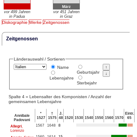
März
vor 499 Jahren
vor 451 Jahren
in Padua
in Graz
Diskographie
Werke
Zeitgenossen
Zeitgenossen
Länderauswahl / Sortieren
Name
Geburtsjahr
Lebensjahre
Sterbejahr
Spalte 4 = Lebensalter des Komponisten / Anzahl der
gemeinsamen Lebensjahre
*
†
J.
Eintr.
Annibale
1527
1575
48
1520
1530
1540
1550
1560
1570
65
Padovani
1567
1648
8
Allegri
,
Lorenzo
1560
1614
15