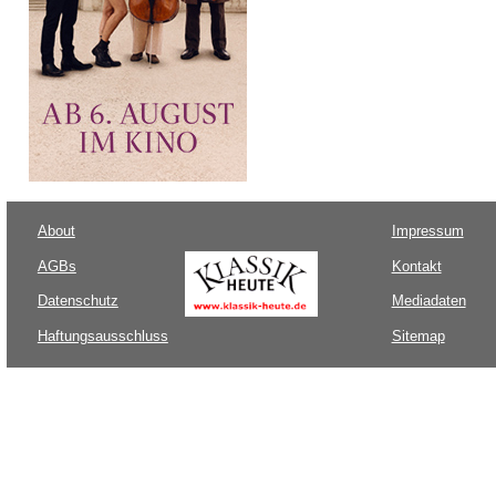
About
Impressum
AGBs
Kontakt
Datenschutz
Mediadaten
Haftungsausschluss
Sitemap