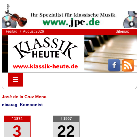
Anzeige
Freitag, 7. August 2026
Sitemap
≡
≡
José de la Cruz Mena
nicarag. Komponist
* 1874
† 1907
3
22