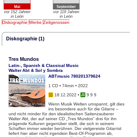
Mai
September
vor 152 Jahren
vor 119 Jahren
in León
in León
Diskographie
Werke
Zeitgenossen
Diskographie (1)
Tres Mundos
Latin-, Spanish & Classical Music
Walter Abt & Sol y Sombra
ABTmusic 780201379624
1 CD • 74min • 2022
18.12.2022
•
9 9 9
Wenn Musik Welten umspannt, gilt dies
ins besondere auch für die Gitarre –
und nicht minder für den idealistischen Saitenzauberer
Walter Abt, der auf seiner CD „Tres Mundos“ drei für ihn
prägende Kulturen gegenüber stellt, die sich in seinem
Schaffen immer wieder berühren. Der vielgereiste Gitarrist
liefert hier aber nicht irgendein Best-Of-Programm ab,