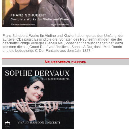
Franz Schuberts Werke für Violine und Klavier haben genau den Umfang, der
auf zwei CDs passt. Es sind die drei Sonaten des Neunzehnjährigen, die der
geschäftstüchtige Verleger Diabelli als „Sonatinen“ herausgegeben hat, dazu
kommen die als „Grand Duo“ veröffentlichte Sonate A-Dur, das h-Moll-Rondo
und die bedeutende C-Dur-Fantasie aus dem Jahr 1827.
Neuveröffentlichungen