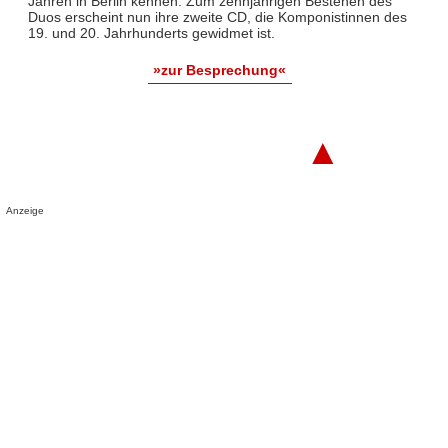
Jahren in Berlin kennen. Zum zehnjährigen Bestehen des
Duos erscheint nun ihre zweite CD, die Komponistinnen des
19. und 20. Jahrhunderts gewidmet ist.
»zur Besprechung«
▲
Anzeige