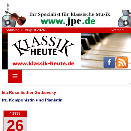
Anzeige
Samstag, 8. August 2026
Sitemap
≡
≡
Ida Rose Esther Gotkovsky
frz. Komponistin und Pianistin
* 1933
26