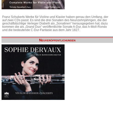
Franz Schuberts Werke für Violine und Klavier haben genau den Umfang, der
auf zwei CDs passt. Es sind die drei Sonaten des Neunzehnjährigen, die der
geschäftstüchtige Verleger Diabelli als „Sonatinen“ herausgegeben hat, dazu
kommen die als „Grand Duo“ veröffentlichte Sonate A-Dur, das h-Moll-Rondo
und die bedeutende C-Dur-Fantasie aus dem Jahr 1827.
Neuveröffentlichungen