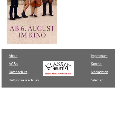
About
Impressum
AGBs
Kontakt
Datenschutz
Mediadaten
Haftungsausschluss
Sitemap