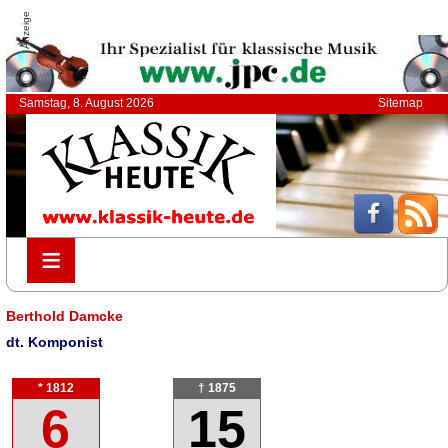
Anzeige
Samstag, 8. August 2026
Sitemap
≡
≡
Berthold Damcke
dt. Komponist
* 1812
† 1875
6
15