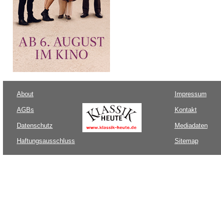
About
Impressum
AGBs
Kontakt
Datenschutz
Mediadaten
Haftungsausschluss
Sitemap