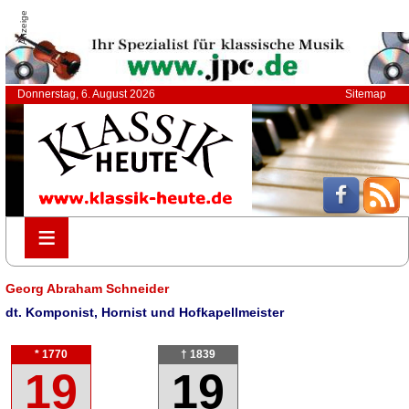
Anzeige
Donnerstag, 6. August 2026
Sitemap
≡
≡
Georg Abraham Schneider
dt. Komponist, Hornist und Hofkapellmeister
* 1770
† 1839
19
19