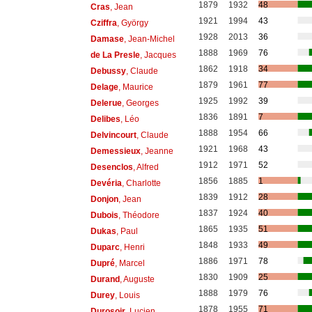
1879
1932
48
Cras
, Jean
1921
1994
43
Cziffra
, György
1928
2013
36
Damase
, Jean-Michel
1888
1969
76
de La Presle
, Jacques
1862
1918
34
Debussy
, Claude
1879
1961
77
Delage
, Maurice
1925
1992
39
Delerue
, Georges
1836
1891
7
Delibes
, Léo
1888
1954
66
Delvincourt
, Claude
1921
1968
43
Demessieux
, Jeanne
1912
1971
52
Desenclos
, Alfred
1856
1885
1
Devéria
, Charlotte
1839
1912
28
Donjon
, Jean
1837
1924
40
Dubois
, Théodore
1865
1935
51
Dukas
, Paul
1848
1933
49
Duparc
, Henri
1886
1971
78
Dupré
, Marcel
1830
1909
25
Durand
, Auguste
1888
1979
76
Durey
, Louis
1878
1955
71
Durosoir
, Lucien