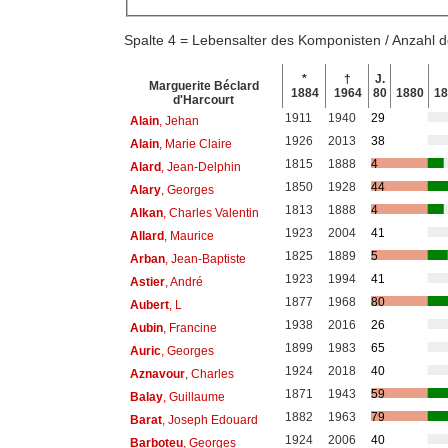
Spalte 4 = Lebensalter des Komponisten / Anzahl
*
†
J.
Marguerite Béclard
1884
1964
80
1880
1
d'Harcourt
1911
1940
29
Alain
, Jehan
1926
2013
38
Alain
, Marie Claire
1815
1888
4
Alard
, Jean-Delphin
1850
1928
44
Alary
, Georges
1813
1888
4
Alkan
, Charles Valentin
1923
2004
41
Allard
, Maurice
1825
1889
5
Arban
, Jean-Baptiste
1923
1994
41
Astier
, André
1877
1968
80
Aubert
, L
1938
2016
26
Aubin
, Francine
1899
1983
65
Auric
, Georges
1924
2018
40
Aznavour
, Charles
1871
1943
59
Balay
, Guillaume
1882
1963
79
Barat
, Joseph Edouard
1924
2006
40
Barboteu
, Georges