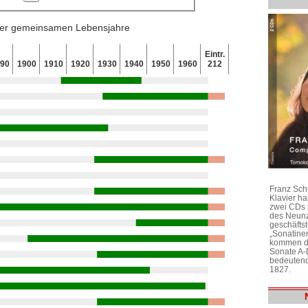
 der gemeinsamen Lebensjahre
Eintr.
890
1900
1910
1920
1930
1940
1950
1960
212
Franz Sch
Klavier h
zwei CDs 
des Neunz
geschäftst
„Sonatine
kommen di
Sonate A-
bedeutend
1827.