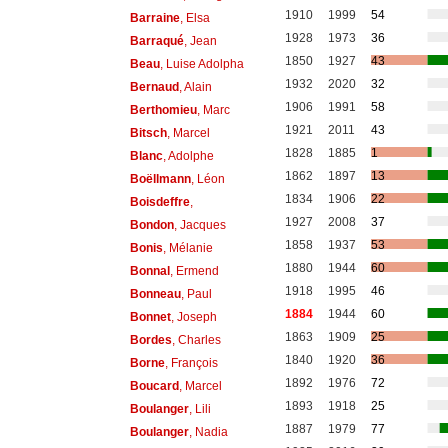
1910
1999
54
Barraine
, Elsa
1928
1973
36
Barraqué
, Jean
1850
1927
43
Beau
, Luise Adolpha
1932
2020
32
Bernaud
, Alain
1906
1991
58
Berthomieu
, Marc
1921
2011
43
Bitsch
, Marcel
1828
1885
1
Blanc
, Adolphe
1862
1897
13
Boëllmann
, Léon
1834
1906
22
Boisdeffre
,
1927
2008
37
Bondon
, Jacques
1858
1937
53
Bonis
, Mélanie
1880
1944
60
Bonnal
, Ermend
1918
1995
46
Bonneau
, Paul
1884
1944
60
Bonnet
, Joseph
1863
1909
25
Bordes
, Charles
1840
1920
36
Borne
, François
1892
1976
72
Boucard
, Marcel
1893
1918
25
Boulanger
, Lili
1887
1979
77
Boulanger
, Nadia