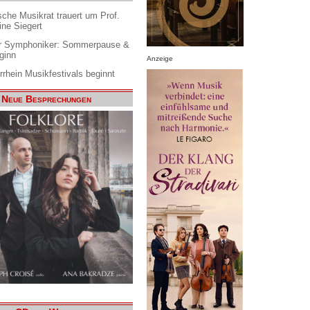
che Musikrat trauert um Prof.
ine Siegert
 Symphoniker: Sommerpause &
ginn
Anzeige
rrhein Musikfestivals beginnt
Neue Besprechungen