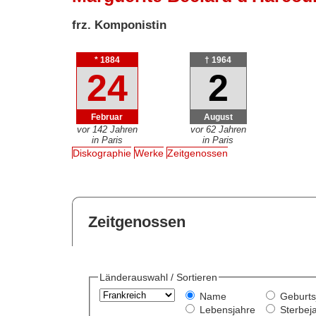
frz. Komponistin
* 1884
† 1964
24
2
Februar
August
vor 142 Jahren
vor 62 Jahren
in Paris
in Paris
Diskographie
Werke
Zeitgenossen
Zeitgenossen
Länderauswahl / Sortieren
Name
Geburts
Lebensjahre
Sterbej