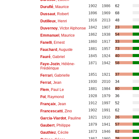
1902
1986
62
Duruflé
, Maurice
1896
1969
68
Dussaut
, Robert
1916
2013
48
Dutilleux
, Henri
1842
1907
23
Duvernoy
, Victor Alphonse
1862
1938
54
Emmanuel
, Maurice
1860
1917
33
Fanelli
, Ernest
1881
1957
73
Fauchard
, Auguste
1845
1924
40
Fauré
, Gabriel
1871
1942
58
Faye-Jozin
, Hélène-
Frédérique
1851
1921
37
Ferrari
, Gabrielle
1930
2010
34
Ferrat
, Jean
1881
1984
80
Flem
, Paul Le
1928
1979
36
Fol
, Raymond
1912
1997
52
Françaix
, Jean
1902
1991
62
Francescatti
, Zino
1821
1910
26
Garcia-Viardot
, Pauline
1879
1941
57
Gaubert
, Philippe
1873
1946
62
Gauthiez
, Cécile
1867
1960
76