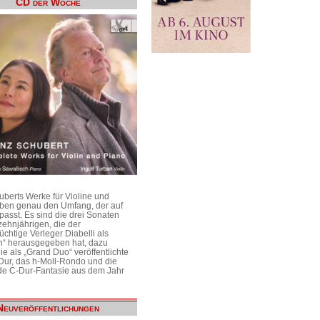
CD der Woche
uberts Werke für Violine und
aben genau den Umfang, der auf
passt. Es sind die drei Sonaten
ehnjährigen, die der
üchtige Verleger Diabelli als
n“ herausgegeben hat, dazu
e als „Grand Duo“ veröffentlichte
Dur, das h-Moll-Rondo und die
e C-Dur-Fantasie aus dem Jahr
Neuveröffentlichungen