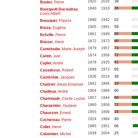
1925
2016
39
Boulez
, Pierre
1840
1910
26
Bourgault-Ducoudray
,
Louis-Albert
1890
1942
52
Bousquet
, Francis
1905
1991
59
Bozza
, Eugène
1861
1949
65
Bréville
, Pierre
1872
1973
80
Büsser
, Henri
1879
1957
73
Canteloube
, Marie-Joseph
1874
1956
72
Cantin
, Juel
1878
1925
41
Caplet
, André
1899
1972
65
Casadesus
, Robert
1926
2014
38
Castérède
, Jacques
1841
1894
10
Chabrier
, Alexis Emanuel
1904
1984
60
Chailleux
, André
1857
1944
60
Chaminade
, Cécile Louise
1860
1956
72
Charpentier
, Gustave
1855
1899
15
Chausson
, Ernest
1924
1984
40
Cochereau
, Pierre
1885
1951
66
Collet
, Henri
1939
2004
25
Colombier
, Michel