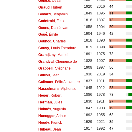
Geloso
, César
1920
2016
44
Giraud
, Hubert
1849
1895
11
Godard
, Benjamin
1818
1897
13
Godefroid
, Felix
1858
1904
20
Goens
, Daniël van
1904
1946
42
Goué
, Émile
1818
1893
9
Gounod
, Charles
1819
1898
14
Gouvy
, Louis Théodore
1891
1975
73
Grandjany
, Marcel
1828
1907
23
Grandval
, Clémence de
1908
1997
56
Grappelli
, Stéphane
1930
2019
34
Guillou
, Jean
1837
1911
27
Guilmant
, Félix Alexandre
1845
1912
28
Hasselmans
, Alphonse
1886
1978
78
Heger
, Robert
1830
1911
27
Herman
, Jules
1847
1903
19
Holmès
, Augusta
1892
1955
63
Honegger
, Arthur
1929
2021
35
Houdy
, Pierick
1917
1992
47
Hubeau
, Jean