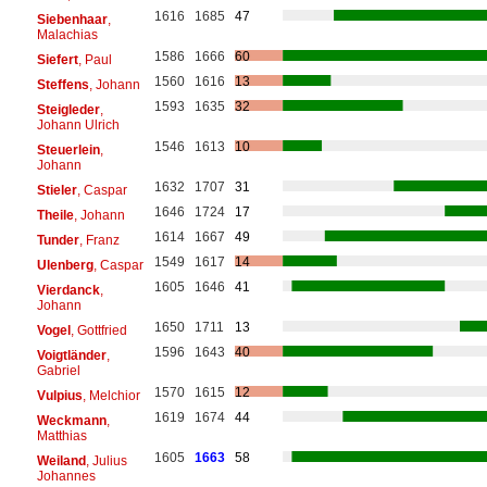
1616
1685
47
Siebenhaar
,
Malachias
1586
1666
60
Siefert
, Paul
1560
1616
13
Steffens
, Johann
1593
1635
32
Steigleder
,
Johann Ulrich
1546
1613
10
Steuerlein
,
Johann
1632
1707
31
Stieler
, Caspar
1646
1724
17
Theile
, Johann
1614
1667
49
Tunder
, Franz
1549
1617
14
Ulenberg
, Caspar
1605
1646
41
Vierdanck
,
Johann
1650
1711
13
Vogel
, Gottfried
1596
1643
40
Voigtländer
,
Gabriel
1570
1615
12
Vulpius
, Melchior
1619
1674
44
Weckmann
,
Matthias
1605
1663
58
Weiland
, Julius
Johannes