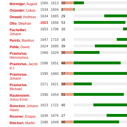
1560
1613
10
Nörmiger
, August
1534
1604
1
Osiander
, Lukas
1634
1665
29
Oswald
, Andreas
1603
1656
53
Otto
, Stephan
1653
1706
10
Pachelbel
,
Johann
1647
1715
16
Petritz
, Basilius
1624
1695
39
Pohle
, David
1560
1629
26
Praetorius
,
Hieronymus
1586
1651
48
Praetorius
, Jacob
d.J.
1595
1660
57
Praetorius
,
Johann
1571
1621
18
Praetorius
,
Michael
1590
1654
51
Rautenstein
,
Julius Ernst
1623
1722
40
Reincken
, Johann
Adam
1636
1676
27
Reusner
, Esajas
1586
1649
46
Rinckart
, Martin