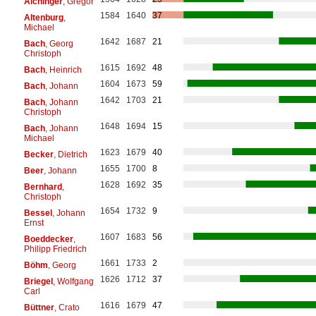
Aichinger
, Gregor
1584
1640
37
Altenburg
,
Michael
1642
1687
21
Bach
, Georg
Christoph
1615
1692
48
Bach
, Heinrich
1604
1673
59
Bach
, Johann
1642
1703
21
Bach
, Johann
Christoph
1648
1694
15
Bach
, Johann
Michael
1623
1679
40
Becker
, Dietrich
1655
1700
8
Beer
, Johann
1628
1692
35
Bernhard
,
Christoph
1654
1732
9
Bessel
, Johann
Ernst
1607
1683
56
Boeddecker
,
Philipp Friedrich
1661
1733
2
Böhm
, Georg
1626
1712
37
Briegel
, Wolfgang
Carl
1616
1679
47
Büttner
, Crato