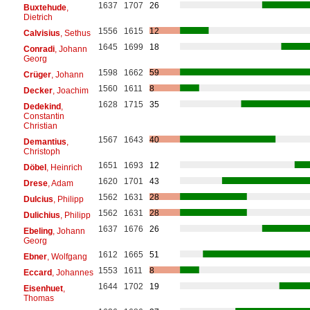
1637
1707
26
Buxtehude
,
Dietrich
1556
1615
12
Calvisius
, Sethus
1645
1699
18
Conradi
, Johann
Georg
1598
1662
59
Crüger
, Johann
1560
1611
8
Decker
, Joachim
1628
1715
35
Dedekind
,
Constantin
Christian
1567
1643
40
Demantius
,
Christoph
1651
1693
12
Döbel
, Heinrich
1620
1701
43
Drese
, Adam
1562
1631
28
Dulcius
, Philipp
1562
1631
28
Dulichius
, Philipp
1637
1676
26
Ebeling
, Johann
Georg
1612
1665
51
Ebner
, Wolfgang
1553
1611
8
Eccard
, Johannes
1644
1702
19
Eisenhuet
,
Thomas