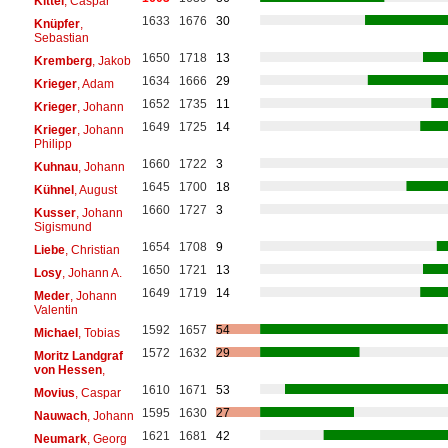
Kittel
, Caspar
1633
1676
30
Knüpfer
,
Sebastian
1650
1718
13
Kremberg
, Jakob
1634
1666
29
Krieger
, Adam
1652
1735
11
Krieger
, Johann
1649
1725
14
Krieger
, Johann
Philipp
1660
1722
3
Kuhnau
, Johann
1645
1700
18
Kühnel
, August
1660
1727
3
Kusser
, Johann
Sigismund
1654
1708
9
Liebe
, Christian
1650
1721
13
Losy
, Johann A.
1649
1719
14
Meder
, Johann
Valentin
1592
1657
54
Michael
, Tobias
1572
1632
29
Moritz Landgraf
von Hessen
,
1610
1671
53
Movius
, Caspar
1595
1630
27
Nauwach
, Johann
1621
1681
42
Neumark
, Georg