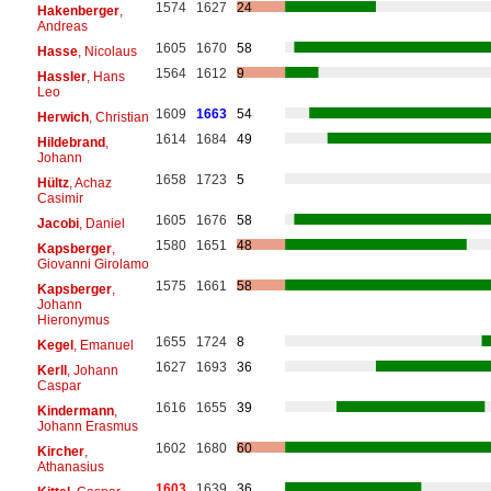
1574
1627
24
Hakenberger
,
Andreas
1605
1670
58
Hasse
, Nicolaus
1564
1612
9
Hassler
, Hans
Leo
1609
1663
54
Herwich
, Christian
1614
1684
49
Hildebrand
,
Johann
1658
1723
5
Hültz
, Achaz
Casimir
1605
1676
58
Jacobi
, Daniel
1580
1651
48
Kapsberger
,
Giovanni Girolamo
1575
1661
58
Kapsberger
,
Johann
Hieronymus
1655
1724
8
Kegel
, Emanuel
1627
1693
36
Kerll
, Johann
Caspar
1616
1655
39
Kindermann
,
Johann Erasmus
1602
1680
60
Kircher
,
Athanasius
1603
1639
36