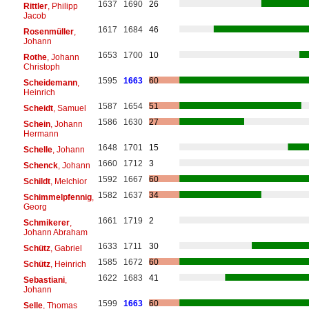
1637
1690
26
Rittler
, Philipp
Jacob
1617
1684
46
Rosenmüller
,
Johann
1653
1700
10
Rothe
, Johann
Christoph
1595
1663
60
Scheidemann
,
Heinrich
1587
1654
51
Scheidt
, Samuel
1586
1630
27
Schein
, Johann
Hermann
1648
1701
15
Schelle
, Johann
1660
1712
3
Schenck
, Johann
1592
1667
60
Schildt
, Melchior
1582
1637
34
Schimmelpfennig
,
Georg
1661
1719
2
Schmikerer
,
Johann Abraham
1633
1711
30
Schütz
, Gabriel
1585
1672
60
Schütz
, Heinrich
1622
1683
41
Sebastiani
,
Johann
1599
1663
60
Selle
, Thomas