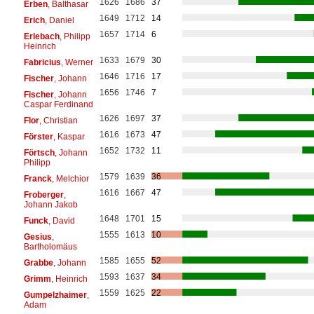
1626
1686
37
Erben
, Balthasar
1649
1712
14
Erich
, Daniel
1657
1714
6
Erlebach
, Philipp
Heinrich
1633
1679
30
Fabricius
, Werner
1646
1716
17
Fischer
, Johann
1656
1746
7
Fischer
, Johann
Caspar Ferdinand
1626
1697
37
Flor
, Christian
1616
1673
47
Förster
, Kaspar
1652
1732
11
Förtsch
, Johann
Philipp
1579
1639
36
Franck
, Melchior
1616
1667
47
Froberger
,
Johann Jakob
1648
1701
15
Funck
, David
1555
1613
10
Gesius
,
Bartholomäus
1585
1655
52
Grabbe
, Johann
1593
1637
34
Grimm
, Heinrich
1559
1625
22
Gumpelzhaimer
,
Adam