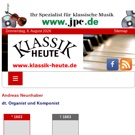
Anzeige
Donnerstag, 6. August 2026
Sitemap
≡
≡
Andreas Neunhaber
dt. Organist und Komponist
* 1603
† 1663