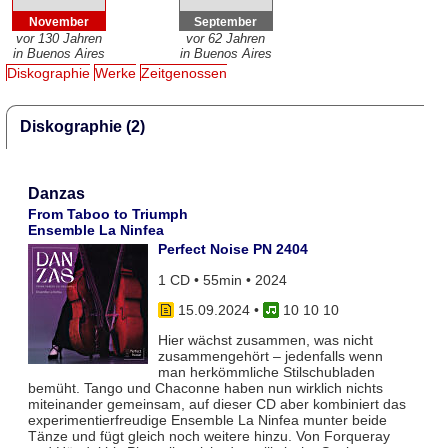
November
September
vor 130 Jahren
vor 62 Jahren
in Buenos Aires
in Buenos Aires
Diskographie
Werke
Zeitgenossen
Diskographie (2)
Danzas
From Taboo to Triumph
Ensemble La Ninfea
Perfect Noise PN 2404
1 CD • 55min • 2024
15.09.2024
•
10 10 10
Hier wächst zusammen, was nicht
zusammengehört – jedenfalls wenn
man herkömmliche Stilschubladen
bemüht. Tango und Chaconne haben nun wirklich nichts
miteinander gemeinsam, auf dieser CD aber kombiniert das
experimentierfreudige Ensemble La Ninfea munter beide
Tänze und fügt gleich noch weitere hinzu. Von Forqueray