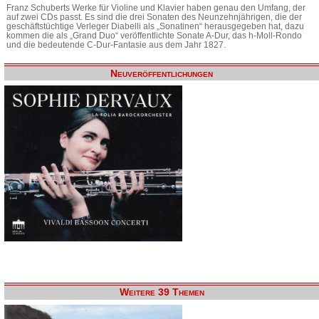
Franz Schuberts Werke für Violine und Klavier haben genau den Umfang, der
auf zwei CDs passt. Es sind die drei Sonaten des Neunzehnjährigen, die der
geschäftstüchtige Verleger Diabelli als „Sonatinen“ herausgegeben hat, dazu
kommen die als „Grand Duo“ veröffentlichte Sonate A-Dur, das h-Moll-Rondo
und die bedeutende C-Dur-Fantasie aus dem Jahr 1827.
Neuveröffentlichungen
Weitere 39 Themen