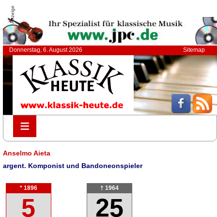
Anzeige
Donnerstag, 6. August 2026
Sitemap
≡
≡
Anselmo Aieta
argent. Komponist und Bandoneonspieler
* 1896
† 1964
5
25