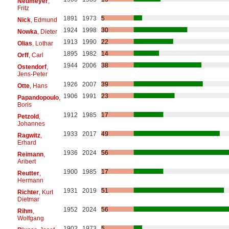
Neumeyer
,
Fritz
1891
1973
5
Nick
, Edmund
1924
1998
30
Nowka
, Dieter
1913
1990
22
Olias
, Lothar
1895
1982
14
Orff
, Carl
1944
2006
38
Ostendorf
,
Jens-Peter
1926
2007
39
Otte
, Hans
1906
1991
23
Papandopoulo
,
Boris
1912
1985
17
Petzold
,
Johannes
1933
2017
49
Ragwitz
,
Erhard
1936
2024
56
Reimann
,
Aribert
1900
1985
17
Reutter
,
Hermann
1931
2019
51
Richter
, Kurt
Dietmar
1952
2024
56
Rihm
,
Wolfgang
1902
1973
5