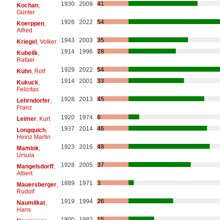
1930
2009
41
Kochan
,
Günter
1926
2022
54
Koerppen
,
Alfred
1943
2003
35
Kriegel
, Volker
1914
1996
28
Kubelík
,
Rafael
1929
2022
54
Kühn
, Rolf
1914
2001
33
Kukuck
,
Felicitas
1928
2013
45
Lehrndorfer
,
Franz
1920
1974
6
Leimer
, Kurt
1937
2014
46
Longquich
,
Heinz Martin
1923
2016
48
Mamlok
,
Ursula
1928
2005
37
Mangelsdorff
,
Albert
1889
1971
3
Mauersberger
,
Rudolf
1919
1994
26
Naumilkat
,
Hans
1900
1983
15