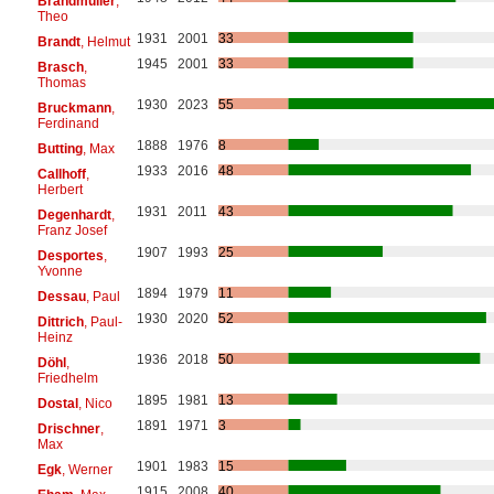
Brandmüller
,
Theo
1931
2001
33
Brandt
, Helmut
1945
2001
33
Brasch
,
Thomas
1930
2023
55
Bruckmann
,
Ferdinand
1888
1976
8
Butting
, Max
1933
2016
48
Callhoff
,
Herbert
1931
2011
43
Degenhardt
,
Franz Josef
1907
1993
25
Desportes
,
Yvonne
1894
1979
11
Dessau
, Paul
1930
2020
52
Dittrich
, Paul-
Heinz
1936
2018
50
Döhl
,
Friedhelm
1895
1981
13
Dostal
, Nico
1891
1971
3
Drischner
,
Max
1901
1983
15
Egk
, Werner
1915
2008
40