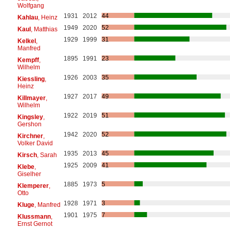
Wolfgang
1931
2012
44
Kahlau
, Heinz
1949
2020
52
Kaul
, Matthias
1929
1999
31
Kelkel
,
Manfred
1895
1991
23
Kempff
,
Wilhelm
1926
2003
35
Kiessling
,
Heinz
1927
2017
49
Killmayer
,
Wilhelm
1922
2019
51
Kingsley
,
Gershon
1942
2020
52
Kirchner
,
Volker David
1935
2013
45
Kirsch
, Sarah
1925
2009
41
Klebe
,
Giselher
1885
1973
5
Klemperer
,
Otto
1928
1971
3
Kluge
, Manfred
1901
1975
7
Klussmann
,
Ernst Gernot