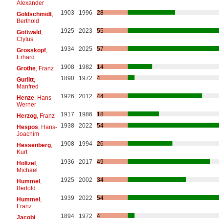
Alexander
1903
1996
28
Goldschmidt
,
Berthold
1925
2023
55
Gottwald
,
Clytus
1934
2025
57
Grosskopf
,
Erhard
1908
1982
14
Grothe
, Franz
1890
1972
4
Gurlitt
,
Manfred
1926
2012
44
Henze
, Hans
Werner
1917
1986
18
Herzog
, Franz
1938
2022
54
Hespos
, Hans-
Joachim
1908
1994
26
Hessenberg
,
Kurt
1936
2017
49
Höltzel
,
Michael
1925
2002
34
Hummel
,
Bertold
1939
2022
54
Hummel
,
Franz
1894
1972
4
Jacobi
,