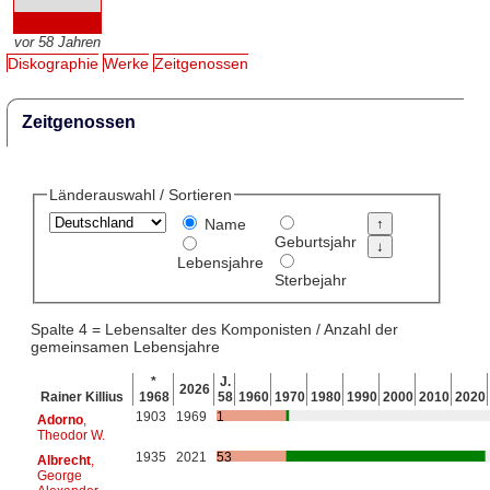
vor 58 Jahren
Diskographie
Werke
Zeitgenossen
Zeitgenossen
Länderauswahl / Sortieren
Name
Geburtsjahr
Lebensjahre
Sterbejahr
Spalte 4 = Lebensalter des Komponisten / Anzahl der
gemeinsamen Lebensjahre
*
J.
2026
Rainer Killius
1968
58
1960
1970
1980
1990
2000
2010
2020
1903
1969
1
Adorno
,
Theodor W.
1935
2021
53
Albrecht
,
George