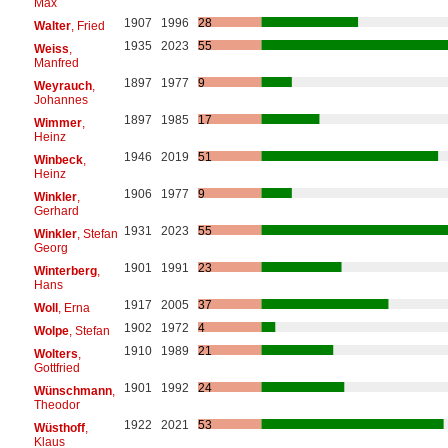
Max
1907
1996
28
Walter
, Fried
1935
2023
55
Weiss
,
Manfred
1897
1977
9
Weyrauch
,
Johannes
1897
1985
17
Wimmer
,
Heinz
1946
2019
51
Winbeck
,
Heinz
1906
1977
9
Winkler
,
Gerhard
1931
2023
55
Winkler
, Stefan
Georg
1901
1991
23
Winterberg
,
Hans
1917
2005
37
Woll
, Erna
1902
1972
4
Wolpe
, Stefan
1910
1989
21
Wolters
,
Gottfried
1901
1992
24
Wünschmann
,
Theodor
1922
2021
53
Wüsthoff
,
Klaus