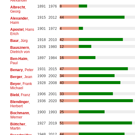
Alexander
1891
1976
8
Albrecht
,
Georg
1915
2012
44
Alexander
,
Haim
1901
1972
4
Apostel
, Hans
Erich
1918
2010
42
Baur
, Jürg
1928
1980
12
Bausznern
,
Dietrich von
1897
1984
16
Ben-Haim
,
Paul
1931
2015
47
Benary
, Peter
1909
2002
34
Berger
, Jean
1928
2008
40
Beyer
, Frank
Michael
1906
2001
33
Biebl
, Franz
1936
2020
52
Blendinger
,
Herbert
1900
1993
25
Bochmann
,
Werner
1927
2019
51
Böttcher
,
Martin
1948
2012
44