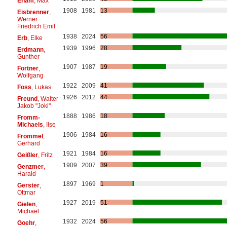
Eham
, Max
1908
1981
13
Eisbrenner
,
Werner
Friedrich Emil
1938
2024
56
Erb
, Elke
1939
1996
28
Erdmann
,
Gunther
1907
1987
19
Fortner
,
Wolfgang
1922
2009
41
Foss
, Lukas
1926
2012
44
Freund
, Walter
Jakob "Joki"
1888
1986
18
Fromm-
Michaels
, Ilse
1906
1984
16
Frommel
,
Gerhard
1921
1984
16
Geißler
, Fritz
1909
2007
39
Genzmer
,
Harald
1897
1969
1
Gerster
,
Ottmar
1927
2019
51
Gielen
,
Michael
1932
2024
56
Goehr
,