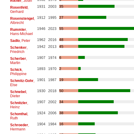
Rixner
, Josef
1931
2003
35
Rosenfeld
,
Gerhard
1912
1995
27
Rosenstengel
,
Albrecht
1946
2023
55
Rummler
,
Hans-Michael
1962
2016
48
Sadlo
, Peter
1942
2013
45
Schenker
,
Friedrich
1907
1974
6
Scherber
,
Martin
1893
1970
2
Schick
,
Philippine
1901
1987
19
Schmitz-Gohr
,
Else
1930
2018
50
Schnebel
,
Dieter
1907
2002
34
Schnitzler
,
Heinz
1924
2006
38
Schonthal
,
Ruth
1904
1984
16
Schroeder
,
Hermann