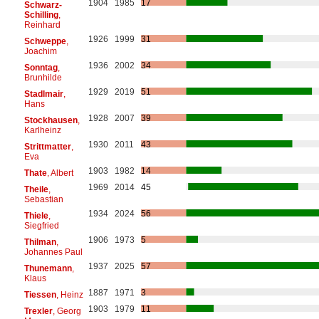
1904
1985
17
Schwarz-
Schilling
,
Reinhard
1926
1999
31
Schweppe
,
Joachim
1936
2002
34
Sonntag
,
Brunhilde
1929
2019
51
Stadlmair
,
Hans
1928
2007
39
Stockhausen
,
Karlheinz
1930
2011
43
Strittmatter
,
Eva
1903
1982
14
Thate
, Albert
1969
2014
45
Theile
,
Sebastian
1934
2024
56
Thiele
,
Siegfried
1906
1973
5
Thilman
,
Johannes Paul
1937
2025
57
Thunemann
,
Klaus
1887
1971
3
Tiessen
, Heinz
1903
1979
11
Trexler
, Georg