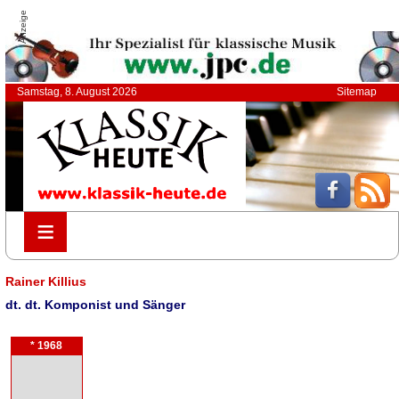
Anzeige
Samstag, 8. August 2026
Sitemap
≡
≡
Rainer Killius
dt. dt. Komponist und Sänger
* 1968