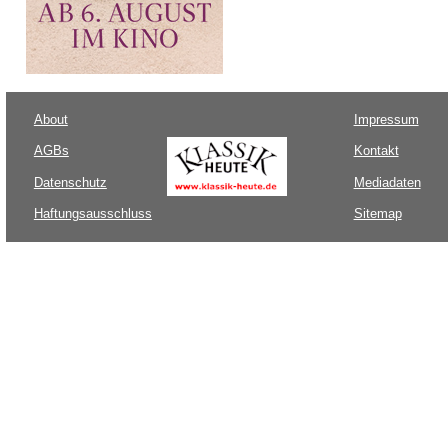
About
Impressum
AGBs
Kontakt
Datenschutz
Mediadaten
Haftungsausschluss
Sitemap