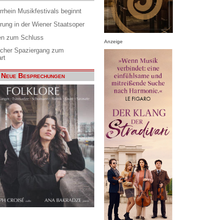
rrhein Musikfestivals beginnt
rung in der Wiener Staatsoper
en zum Schluss
Anzeige
scher Spaziergang zum
rt
Neue Besprechungen