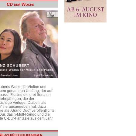
CD der Woche
uberts Werke für Violine und
aben genau den Umfang, der auf
passt. Es sind die drei Sonaten
ehnjährigen, die der
üchtige Verleger Diabelli als
n“ herausgegeben hat, dazu
e als „Grand Duo“ veröffentlichte
Dur, das h-Moll-Rondo und die
e C-Dur-Fantasie aus dem Jahr
Neuveröffentlichungen