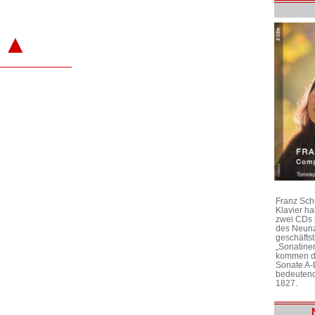
▲
Franz Sch
Klavier h
zwei CDs 
des Neunz
geschäftst
„Sonatine
kommen di
Sonate A-
bedeutend
1827.