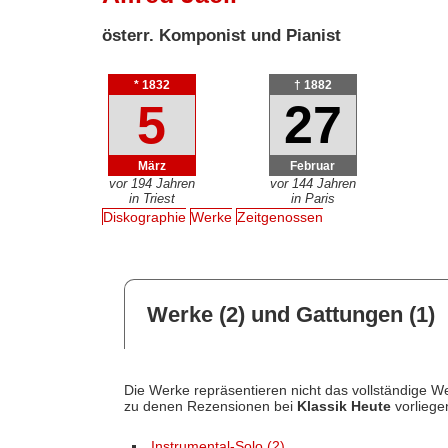
österr. Komponist und Pianist
* 1832
† 1882
5
27
März
Februar
vor 194 Jahren
vor 144 Jahren
in Triest
in Paris
Diskographie
Werke
Zeitgenossen
Werke (2) und Gattungen (1)
Die Werke repräsentieren nicht das vollständige We
zu denen Rezensionen bei
Klassik Heute
vorliege
Instrumental-Solo (2)