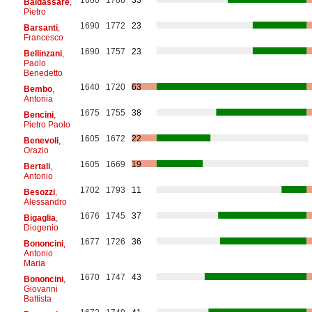
Baldassare
,
Pietro
1690
1772
23
Barsanti
,
Francesco
1690
1757
23
Bellinzani
,
Paolo
Benedetto
1640
1720
63
Bembo
,
Antonia
1675
1755
38
Bencini
,
Pietro Paolo
1605
1672
22
Benevoli
,
Orazio
1605
1669
19
Bertali
,
Antonio
1702
1793
11
Besozzi
,
Alessandro
1676
1745
37
Bigaglia
,
Diogenio
1677
1726
36
Bononcini
,
Antonio
Maria
1670
1747
43
Bononcini
,
Giovanni
Battista