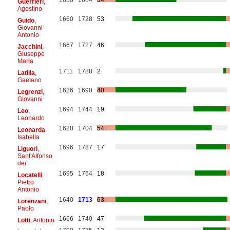
Guerrieri
,
Agostino
1660
1728
53
Guido
,
Giovanni
Antonio
1667
1727
46
Jacchini
,
Giuseppe
Maria
1711
1788
2
Latilla
,
Gaetano
1626
1690
40
Legrenzi
,
Giovanni
1694
1744
19
Leo
,
Leonardo
1620
1704
54
Leonarda
,
Isabella
1696
1787
17
Liguori
,
Sant'Alfonso
dei
1695
1764
18
Locatelli
,
Pietro
Antonio
1640
1713
63
Lorenzani
,
Paolo
1666
1740
47
Lotti
, Antonio