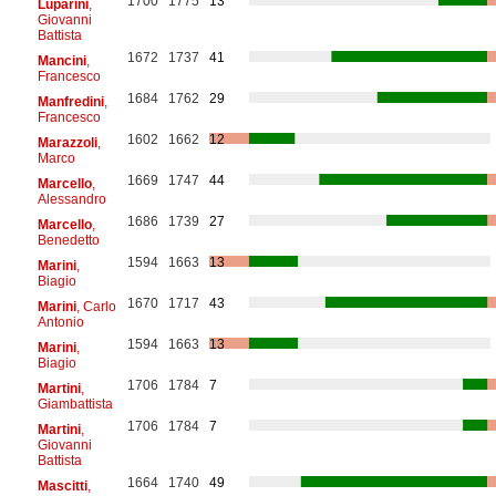
1700
1775
13
Luparini
,
Giovanni
Battista
1672
1737
41
Mancini
,
Francesco
1684
1762
29
Manfredini
,
Francesco
1602
1662
12
Marazzoli
,
Marco
1669
1747
44
Marcello
,
Alessandro
1686
1739
27
Marcello
,
Benedetto
1594
1663
13
Marini
,
Biagio
1670
1717
43
Marini
, Carlo
Antonio
1594
1663
13
Marini
,
Biagio
1706
1784
7
Martini
,
Giambattista
1706
1784
7
Martini
,
Giovanni
Battista
1664
1740
49
Mascitti
,