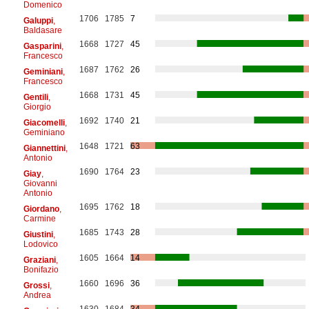
Domenico
1706
1785
7
Galuppi
,
Baldasare
1668
1727
45
Gasparini
,
Francesco
1687
1762
26
Geminiani
,
Francesco
1668
1731
45
Gentili
,
Giorgio
1692
1740
21
Giacomelli
,
Geminiano
1648
1721
63
Giannettini
,
Antonio
1690
1764
23
Giay
,
Giovanni
Antonio
1695
1762
18
Giordano
,
Carmine
1685
1743
28
Giustini
,
Lodovico
1605
1664
14
Graziani
,
Bonifazio
1660
1696
36
Grossi
,
Andrea
1630
1684
34