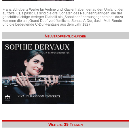
Franz Schuberts Werke für Violine und Klavier haben genau den Umfang, der
auf zwei CDs passt. Es sind die drei Sonaten des Neunzehnjährigen, die der
geschäftstüchtige Verleger Diabelli als „Sonatinen“ herausgegeben hat, dazu
kommen die als „Grand Duo“ veröffentlichte Sonate A-Dur, das h-Moll-Rondo
und die bedeutende C-Dur-Fantasie aus dem Jahr 1827.
Neuveröffentlichungen
Weitere 39 Themen