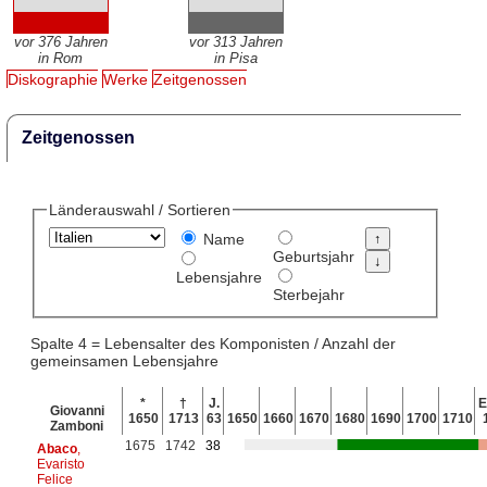
vor 376 Jahren
vor 313 Jahren
in Rom
in Pisa
Diskographie
Werke
Zeitgenossen
Zeitgenossen
Länderauswahl / Sortieren
Name
Geburtsjahr
Lebensjahre
Sterbejahr
Spalte 4 = Lebensalter des Komponisten / Anzahl der
gemeinsamen Lebensjahre
*
†
J.
E
Giovanni
1650
1713
63
1650
1660
1670
1680
1690
1700
1710
Zamboni
1675
1742
38
Abaco
,
Evaristo
Felice