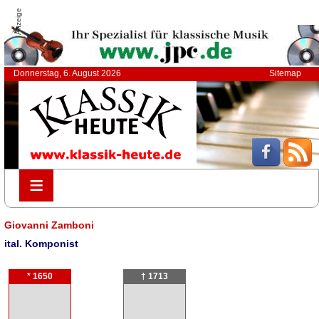
Anzeige
Donnerstag, 6. August 2026
Sitemap
≡
≡
Giovanni Zamboni
ital. Komponist
* 1650
† 1713