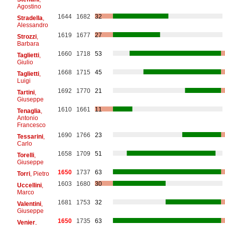
Agostino
1644
1682
32
Stradella
,
Alessandro
1619
1677
27
Strozzi
,
Barbara
1660
1718
53
Taglietti
,
Giulio
1668
1715
45
Taglietti
,
Luigi
1692
1770
21
Tartini
,
Giuseppe
1610
1661
11
Tenaglia
,
Antonio
Francesco
1690
1766
23
Tessarini
,
Carlo
1658
1709
51
Torelli
,
Giuseppe
1650
1737
63
Torri
, Pietro
1603
1680
30
Uccellini
,
Marco
1681
1753
32
Valentini
,
Giuseppe
1650
1735
63
Venier
,