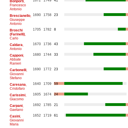
1672
1749
41
Bonporti
,
Francesco
Antonio
1690
1758
23
Brescianello
,
Giuseppe
Antonio
1705
1782
8
Broschi
(Farinelli)
,
Carlo
1670
1736
43
Caldara
,
Antonio
1680
1744
33
Capponi
,
Abbate
Ranieri
1690
1772
23
Carbonelli
,
Giovanni
Stefano
1640
1709
59
Caresana
,
Cristofaro
1605
1674
24
Carissimi
,
Giacomo
1692
1785
21
Carpani
,
Gaetano
1652
1719
61
Casini
,
Giovanni
Maria