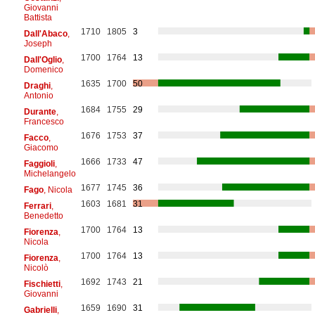
Giovanni
Battista
1710
1805
3
Dall'Abaco
,
Joseph
1700
1764
13
Dall'Oglio
,
Domenico
1635
1700
50
Draghi
,
Antonio
1684
1755
29
Durante
,
Francesco
1676
1753
37
Facco
,
Giacomo
1666
1733
47
Faggioli
,
Michelangelo
1677
1745
36
Fago
, Nicola
1603
1681
31
Ferrari
,
Benedetto
1700
1764
13
Fiorenza
,
Nicola
1700
1764
13
Fiorenza
,
Nicolò
1692
1743
21
Fischietti
,
Giovanni
1659
1690
31
Gabrielli
,