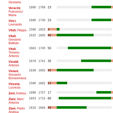
Girolamo
1690
1768
23
Veracini
,
Francesco
Maria
1690
1730
23
Vinci
,
Leonardo
1590
1653
3
Vitali
, Filippo
1632
1692
42
Vitali
,
Giovanni
Battista
1663
1745
50
Vitali
,
Tomaso
Antonio
1678
1741
35
Vivaldi
,
Antonio
1638
1692
42
Viviani
,
Giovanni
Bonaventura
1590
1662
12
Vizzana
,
Lucrezia
1696
1757
17
Zani
, Andrea
1653
1715
60
Ziani
, Marc'
Antonio
1616
1684
34
Ziani
, Pietro
Andrea