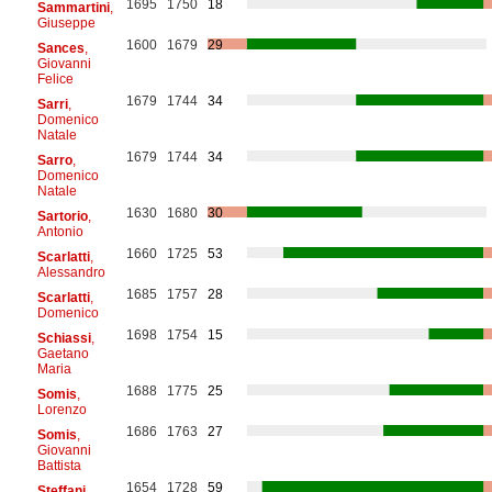
1695
1750
18
Sammartini
,
Giuseppe
1600
1679
29
Sances
,
Giovanni
Felice
1679
1744
34
Sarri
,
Domenico
Natale
1679
1744
34
Sarro
,
Domenico
Natale
1630
1680
30
Sartorio
,
Antonio
1660
1725
53
Scarlatti
,
Alessandro
1685
1757
28
Scarlatti
,
Domenico
1698
1754
15
Schiassi
,
Gaetano
Maria
1688
1775
25
Somis
,
Lorenzo
1686
1763
27
Somis
,
Giovanni
Battista
1654
1728
59
Steffani
,