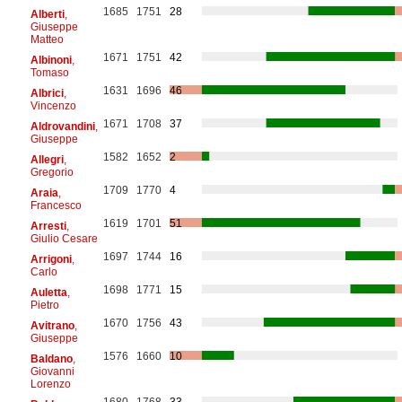
1685
1751
28
Alberti
,
Giuseppe
Matteo
1671
1751
42
Albinoni
,
Tomaso
1631
1696
46
Albrici
,
Vincenzo
1671
1708
37
Aldrovandini
,
Giuseppe
1582
1652
2
Allegri
,
Gregorio
1709
1770
4
Araia
,
Francesco
1619
1701
51
Arresti
,
Giulio Cesare
1697
1744
16
Arrigoni
,
Carlo
1698
1771
15
Auletta
,
Pietro
1670
1756
43
Avitrano
,
Giuseppe
1576
1660
10
Baldano
,
Giovanni
Lorenzo
1680
1768
33