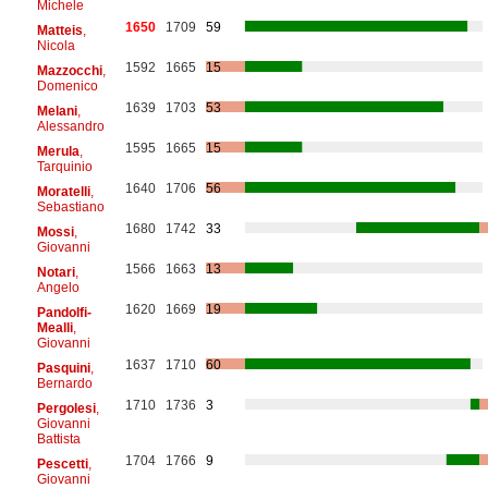
Michele
1650
1709
59
Matteis
,
Nicola
1592
1665
15
Mazzocchi
,
Domenico
1639
1703
53
Melani
,
Alessandro
1595
1665
15
Merula
,
Tarquinio
1640
1706
56
Moratelli
,
Sebastiano
1680
1742
33
Mossi
,
Giovanni
1566
1663
13
Notari
,
Angelo
1620
1669
19
Pandolfi-
Mealli
,
Giovanni
1637
1710
60
Pasquini
,
Bernardo
1710
1736
3
Pergolesi
,
Giovanni
Battista
1704
1766
9
Pescetti
,
Giovanni