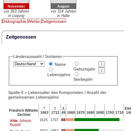
November
August
vor 363 Jahren
vor 314 Jahren
in Leipzig
in Halle
Diskographie
Werke
Zeitgenossen
Zeitgenossen
Länderauswahl / Sortieren
Name
Geburtsjahr
Lebensjahre
Sterbejahr
Spalte 4 = Lebensalter des Komponisten / Anzahl der
gemeinsamen Lebensjahre
*
†
J.
Eint
Friedrich Wilhelm
1663
1712
49
1660
1670
1680
1690
1700
1710
14
Zachow
1625
1707
44
Ahle
, Johann
Rudolf
1642
1687
24