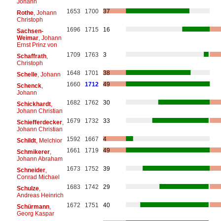
Johann
1653
1700
37
Rothe
, Johann
Christoph
1696
1715
16
Sachsen-
Weimar
, Johann
Ernst Prinz von
1709
1763
3
Schaffrath
,
Christoph
1648
1701
38
Schelle
, Johann
1660
1712
49
Schenck
,
Johann
1682
1762
30
Schickhardt
,
Johann Christian
1679
1732
33
Schiefferdecker
,
Johann Christian
1592
1667
4
Schildt
, Melchior
1661
1719
49
Schmikerer
,
Johann Abraham
1673
1752
39
Schneider
,
Conrad Michael
1683
1742
29
Schulze
,
Andreas Heinrich
1672
1751
40
Schürmann
,
Georg Kaspar