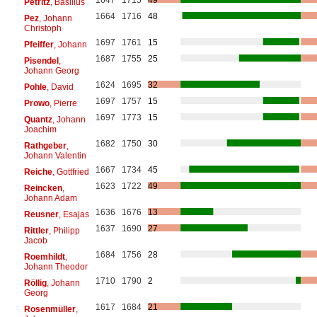
Petritz
, Basilius
1664
1716
48
Pez
, Johann
Christoph
1697
1761
15
Pfeiffer
, Johann
1687
1755
25
Pisendel
,
Johann Georg
1624
1695
32
Pohle
, David
1697
1757
15
Prowo
, Pierre
1697
1773
15
Quantz
, Johann
Joachim
1682
1750
30
Rathgeber
,
Johann Valentin
1667
1734
45
Reiche
, Gottfried
1623
1722
49
Reincken
,
Johann Adam
1636
1676
13
Reusner
, Esajas
1637
1690
27
Rittler
, Philipp
Jacob
1684
1756
28
Roemhildt
,
Johann Theodor
1710
1790
2
Röllig
, Johann
Georg
1617
1684
21
Rosenmüller
,