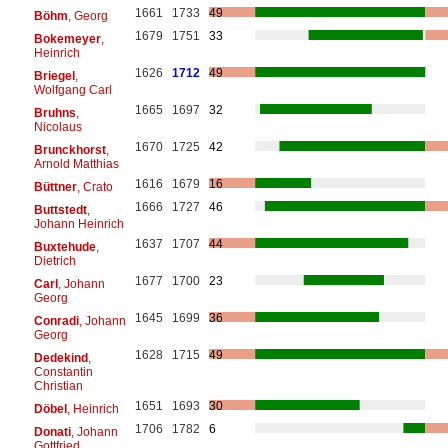
1661
1733
49
Böhm
, Georg
1679
1751
33
Bokemeyer
,
Heinrich
1626
1712
49
Briegel
,
Wolfgang Carl
1665
1697
32
Bruhns
,
Nicolaus
1670
1725
42
Brunckhorst
,
Arnold Matthias
1616
1679
16
Büttner
, Crato
1666
1727
46
Buttstedt
,
Johann Heinrich
1637
1707
44
Buxtehude
,
Dietrich
1677
1700
23
Carl
, Johann
Georg
1645
1699
36
Conradi
, Johann
Georg
1628
1715
49
Dedekind
,
Constantin
Christian
1651
1693
30
Döbel
, Heinrich
1706
1782
6
Donati
, Johann
Gottfried