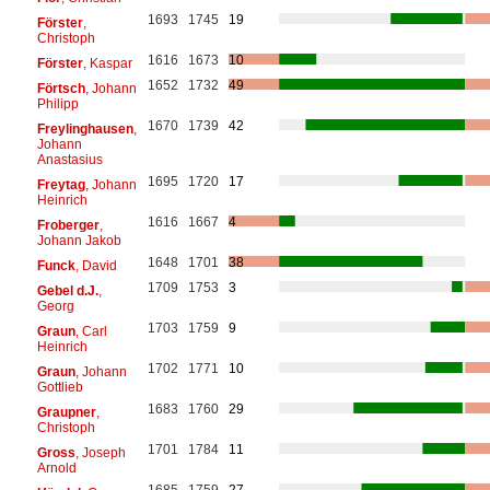
1693
1745
19
Förster
,
Christoph
1616
1673
10
Förster
, Kaspar
1652
1732
49
Förtsch
, Johann
Philipp
1670
1739
42
Freylinghausen
,
Johann
Anastasius
1695
1720
17
Freytag
, Johann
Heinrich
1616
1667
4
Froberger
,
Johann Jakob
1648
1701
38
Funck
, David
1709
1753
3
Gebel d.J.
,
Georg
1703
1759
9
Graun
, Carl
Heinrich
1702
1771
10
Graun
, Johann
Gottlieb
1683
1760
29
Graupner
,
Christoph
1701
1784
11
Gross
, Joseph
Arnold
1685
1759
27