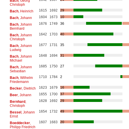
Bach
, Georg
Christoph
1615
1692
29
Bach
, Heinrich
1604
1673
10
Bach
, Johann
1676
1749
36
Bach
, Johann
Bernhard
1642
1703
40
Bach
, Johann
Christoph
1677
1731
35
Bach
, Johann
Ludwig
1648
1694
31
Bach
, Johann
Michael
1685
1750
27
Bach
, Johann
Sebastian
1710
1784
2
Bach
, Wilhelm
Friedemann
1623
1679
16
Becker
, Dietrich
1655
1700
37
Beer
, Johann
1628
1692
29
Bernhard
,
Christoph
1654
1732
49
Bessel
, Johann
Ernst
1607
1683
20
Boeddecker
,
Philipp Friedrich