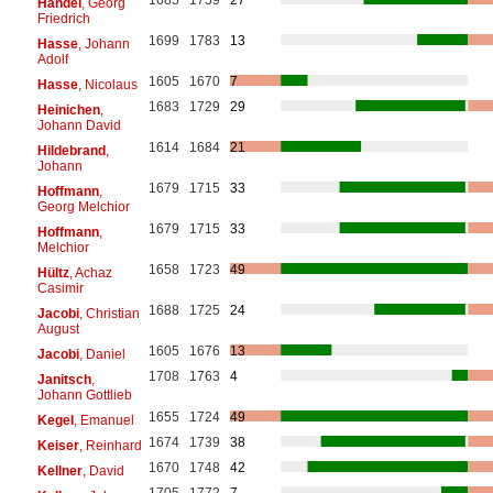
Händel
, Georg
Friedrich
1699
1783
13
Hasse
, Johann
Adolf
1605
1670
7
Hasse
, Nicolaus
1683
1729
29
Heinichen
,
Johann David
1614
1684
21
Hildebrand
,
Johann
1679
1715
33
Hoffmann
,
Georg Melchior
1679
1715
33
Hoffmann
,
Melchior
1658
1723
49
Hültz
, Achaz
Casimir
1688
1725
24
Jacobi
, Christian
August
1605
1676
13
Jacobi
, Daniel
1708
1763
4
Janitsch
,
Johann Gottlieb
1655
1724
49
Kegel
, Emanuel
1674
1739
38
Keiser
, Reinhard
1670
1748
42
Kellner
, David
1705
1772
7