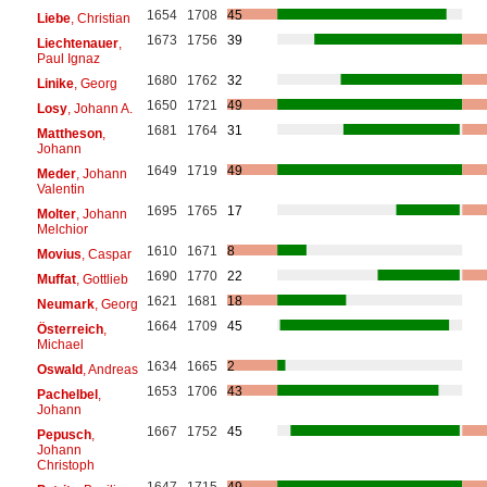
1654
1708
45
Liebe
, Christian
1673
1756
39
Liechtenauer
,
Paul Ignaz
1680
1762
32
Linike
, Georg
1650
1721
49
Losy
, Johann A.
1681
1764
31
Mattheson
,
Johann
1649
1719
49
Meder
, Johann
Valentin
1695
1765
17
Molter
, Johann
Melchior
1610
1671
8
Movius
, Caspar
1690
1770
22
Muffat
, Gottlieb
1621
1681
18
Neumark
, Georg
1664
1709
45
Österreich
,
Michael
1634
1665
2
Oswald
, Andreas
1653
1706
43
Pachelbel
,
Johann
1667
1752
45
Pepusch
,
Johann
Christoph
1647
1715
49