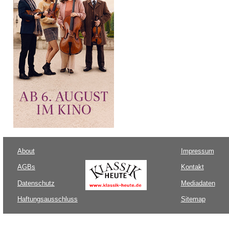
About
Impressum
AGBs
Kontakt
Datenschutz
Mediadaten
Haftungsausschluss
Sitemap