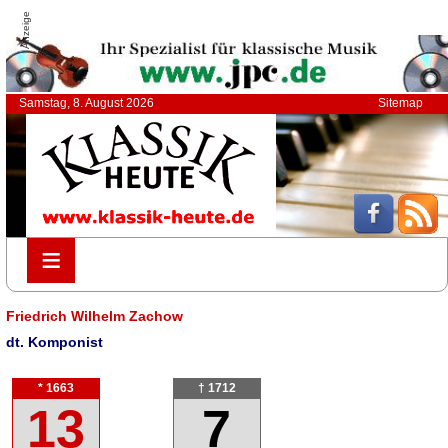
Anzeige
Samstag, 8. August 2026
Sitemap
≡
≡
Friedrich Wilhelm Zachow
dt. Komponist
* 1663
† 1712
13
7