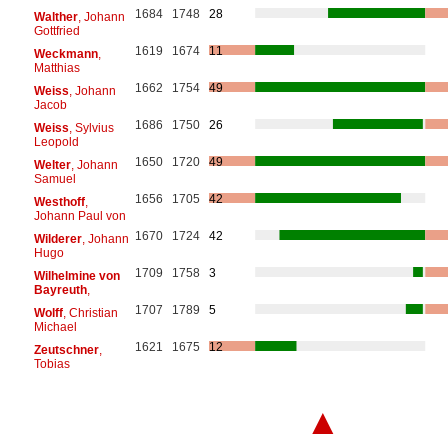
1684
1748
28
Walther
, Johann
Gottfried
1619
1674
11
Weckmann
,
Matthias
1662
1754
49
Weiss
, Johann
Jacob
1686
1750
26
Weiss
, Sylvius
Leopold
1650
1720
49
Welter
, Johann
Samuel
1656
1705
42
Westhoff
,
Johann Paul von
1670
1724
42
Wilderer
, Johann
Hugo
1709
1758
3
Wilhelmine von
Bayreuth
,
1707
1789
5
Wolff
, Christian
Michael
1621
1675
12
Zeutschner
,
Tobias
▲