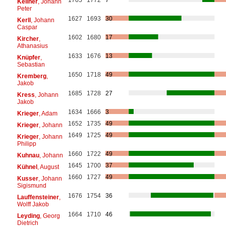
Kellner
, Johann
Peter
1627
1693
30
Kerll
, Johann
Caspar
1602
1680
17
Kircher
,
Athanasius
1633
1676
13
Knüpfer
,
Sebastian
1650
1718
49
Kremberg
,
Jakob
1685
1728
27
Kress
, Johann
Jakob
1634
1666
3
Krieger
, Adam
1652
1735
49
Krieger
, Johann
1649
1725
49
Krieger
, Johann
Philipp
1660
1722
49
Kuhnau
, Johann
1645
1700
37
Kühnel
, August
1660
1727
49
Kusser
, Johann
Sigismund
1676
1754
36
Lauffensteiner
,
Wolff Jakob
1664
1710
46
Leyding
, Georg
Dietrich