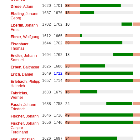
1620
1701
38
Drese
, Adam
1637
1676
13
Ebeling
, Johann
Georg
1702
1762
10
Eberlin
, Johann
Ernst
1612
1665
2
Ebner
, Wolfgang
1644
1702
39
Eisenhuet
,
Thomas
1694
1762
18
Endler
, Johann
Samuel
1626
1686
23
Erben
, Balthasar
1649
1712
49
Erich
, Daniel
1657
1714
49
Erlebach
, Philipp
Heinrich
1633
1679
16
Fabricius
,
Werner
1688
1758
24
Fasch
, Johann
Friedrich
1646
1716
49
Fischer
, Johann
1656
1746
49
Fischer
, Johann
Caspar
Ferdinand
1626
1697
34
Flor
, Christian