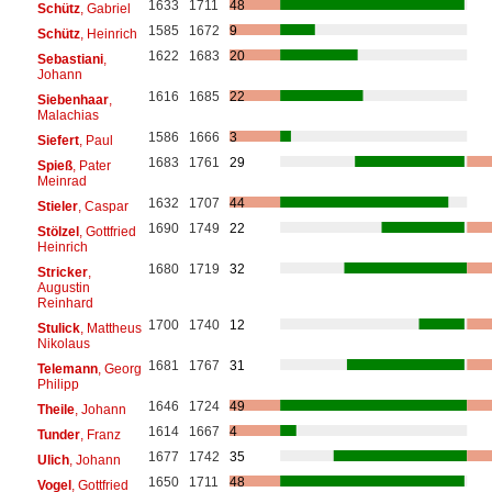
1633
1711
48
Schütz
, Gabriel
1585
1672
9
Schütz
, Heinrich
1622
1683
20
Sebastiani
,
Johann
1616
1685
22
Siebenhaar
,
Malachias
1586
1666
3
Siefert
, Paul
1683
1761
29
Spieß
, Pater
Meinrad
1632
1707
44
Stieler
, Caspar
1690
1749
22
Stölzel
, Gottfried
Heinrich
1680
1719
32
Stricker
,
Augustin
Reinhard
1700
1740
12
Stulick
, Mattheus
Nikolaus
1681
1767
31
Telemann
, Georg
Philipp
1646
1724
49
Theile
, Johann
1614
1667
4
Tunder
, Franz
1677
1742
35
Ulich
, Johann
1650
1711
48
Vogel
, Gottfried