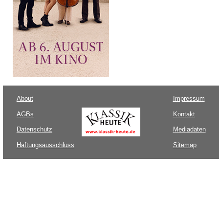
About
Impressum
AGBs
Kontakt
Datenschutz
Mediadaten
Haftungsausschluss
Sitemap