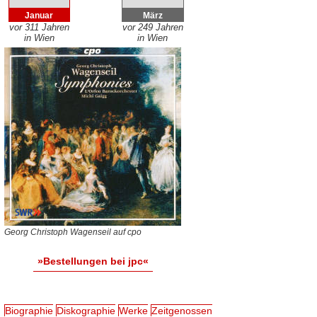
Januar
März
vor 311 Jahren
vor 249 Jahren
in Wien
in Wien
Georg Christoph Wagenseil auf cpo
»Bestellungen bei jpc«
Biographie
Diskographie
Werke
Zeitgenossen