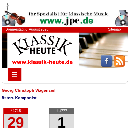
Anzeige
Donnerstag, 6. August 2026
Sitemap
≡
≡
Georg Christoph Wagenseil
österr. Komponist
* 1715
† 1777
29
1