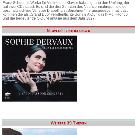
Franz Schuberts Werke für Violine und Klavier haben genau den Umfang, der
auf zwei CDs passt. Es sind die drei Sonaten des Neunzehnjährigen, die der
geschäftstüchtige Verleger Diabelli als „Sonatinen“ herausgegeben hat, dazu
kommen die als „Grand Duo“ veröffentlichte Sonate A-Dur, das h-Moll-Rondo
und die bedeutende C-Dur-Fantasie aus dem Jahr 1827.
Neuveröffentlichungen
Weitere 39 Themen