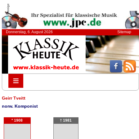
Anzeige
Donnerstag, 6. August 2026
Sitemap
≡
≡
Geirr Tveitt
norw. Komponist
* 1908
† 1981