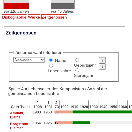
vor 118 Jahren
vor 45 Jahren
Diskographie
Werke
Zeitgenossen
Zeitgenossen
Länderauswahl / Sortieren
Name
Geburtsjahr
Lebensjahre
Sterbejahr
Spalte 4 = Lebensalter des Komponisten / Anzahl der
gemeinsamen Lebensjahre
*
†
J.
Geirr Tveitt
1908
1981
73
1900
1910
1920
1930
1940
1950
1960
1
1903
1968
60
Amdahl
,
Bjarne
1864
1925
17
Borgstrøm
,
Hjalmar