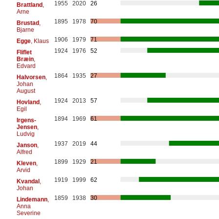
1955
2020
26
Brattland
,
Arne
1895
1978
70
Brustad
,
Bjarne
1906
1979
71
Egge
, Klaus
1924
1976
52
Fliflet
Bræin
,
Edvard
1864
1935
27
Halvorsen
,
Johan
August
1924
2013
57
Hovland
,
Egil
1894
1969
61
Irgens-
Jensen
,
Ludvig
1937
2019
44
Janson
,
Alfred
1899
1929
21
Kleven
,
Arvid
1919
1999
62
Kvandal
,
Johan
1859
1938
30
Lindemann
,
Anna
Severine