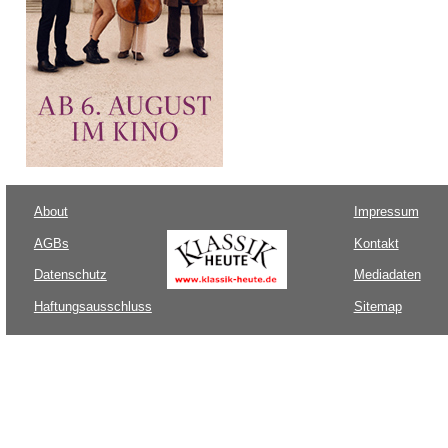
About
Impressum
AGBs
Kontakt
Datenschutz
Mediadaten
Haftungsausschluss
Sitemap