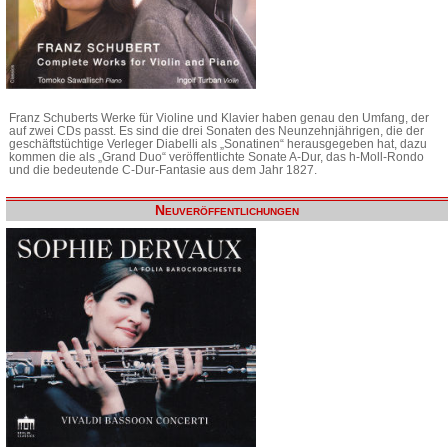
Franz Schuberts Werke für Violine und Klavier haben genau den Umfang, der
auf zwei CDs passt. Es sind die drei Sonaten des Neunzehnjährigen, die der
geschäftstüchtige Verleger Diabelli als „Sonatinen“ herausgegeben hat, dazu
kommen die als „Grand Duo“ veröffentlichte Sonate A-Dur, das h-Moll-Rondo
und die bedeutende C-Dur-Fantasie aus dem Jahr 1827.
Neuveröffentlichungen