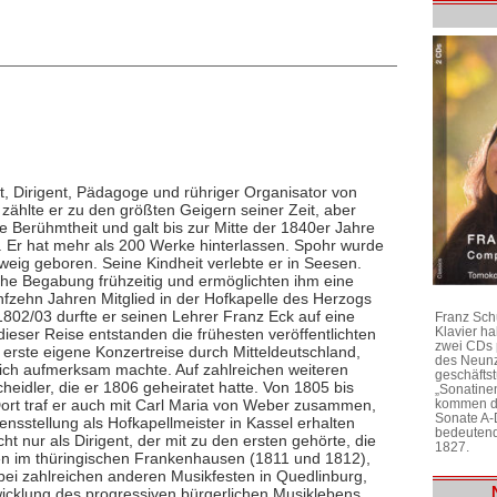
t, Dirigent, Pädagoge und rühriger Organisator von
zählte er zu den größten Geigern seiner Zeit, aber
e Berühmtheit und galt bis zur Mitte der 1840er Jahre
 Er hat mehr als 200 Werke hinterlassen. Spohr wurde
weig geboren. Seine Kindheit verlebte er in Seesen.
che Begabung frühzeitig und ermöglichten ihm eine
ünfzehn Jahren Mitglied in der Hofkapelle des Herzogs
802/03 durfte er seinen Lehrer Franz Eck auf eine
Franz Sch
Klavier h
ieser Reise entstanden die frühesten veröffentlichten
zwei CDs 
rste eigene Konzertreise durch Mitteldeutschland,
des Neunz
 sich aufmerksam machte. Auf zahlreichen weiteren
geschäftst
cheidler, die er 1806 geheiratet hatte. Von 1805 bis
„Sonatine
Dort traf er auch mit Carl Maria von Weber zusammen,
kommen di
Sonate A-
sstellung als Hofkapellmeister in Kassel erhalten
bedeutend
icht nur als Dirigent, der mit zu den ersten gehörte, die
1827.
ten im thüringischen Frankenhausen (1811 und 1812),
bei zahlreichen anderen Musikfesten in Quedlinburg,
icklung des progressiven bürgerlichen Musiklebens