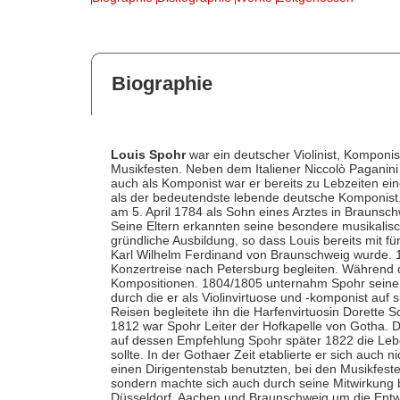
Biographie
Louis Spohr
war ein deutscher Violinist, Komponis
Musikfesten. Neben dem Italiener Niccolò Paganini 
auch als Komponist war er bereits zu Lebzeiten ein
als der bedeutendste lebende deutsche Komponist.
am 5. April 1784 als Sohn eines Arztes in Braunsch
Seine Eltern erkannten seine besondere musikalis
gründliche Ausbildung, so dass Louis bereits mit f
Karl Wilhelm Ferdinand von Braunschweig wurde. 1
Konzertreise nach Petersburg begleiten. Während d
Kompositionen. 1804/1805 unternahm Spohr seine e
durch die er als Violinvirtuose und -komponist auf
Reisen begleitete ihn die Harfenvirtuosin Dorette S
1812 war Spohr Leiter der Hofkapelle von Gotha. 
auf dessen Empfehlung Spohr später 1822 die Leben
sollte. In der Gothaer Zeit etablierte er sich auch n
einen Dirigentenstab benutzten, bei den Musikfes
sondern machte sich auch durch seine Mitwirkung 
Düsseldorf, Aachen und Braunschweig um die Entw