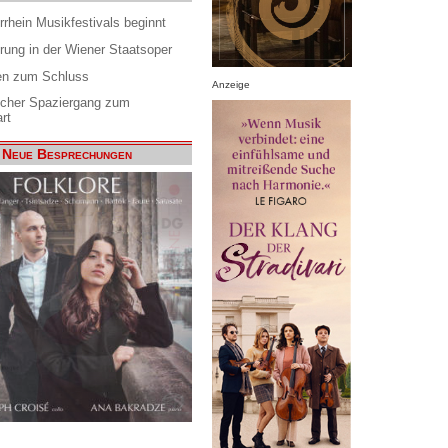
rrhein Musikfestivals beginnt
rung in der Wiener Staatsoper
en zum Schluss
Anzeige
scher Spaziergang zum
rt
Neue Besprechungen