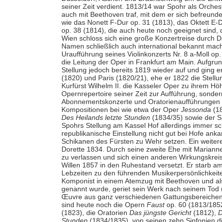
seiner Zeit verdient. 1813/14 war Spohr als Orches
auch mit Beethoven traf, mit dem er sich befreund
wie das Nonett F-Dur op. 31 (1813), das Oktett E-D
op. 38 (1814), die auch heute noch geeignet sind, d
Wien schloss sich eine große Konzertreise durch D
Namen schließlich auch international bekannt mac
Uraufführung seines Violinkonzerts Nr. 8 a-Moll o
die Leitung der Oper in Frankfurt am Main. Aufgrun
Stellung jedoch bereits 1819 wieder auf und ging 
(1820) und Paris (1820/21), ehe er 1822 die Stellu
Kurfürst Wilhelm II. die Kasseler Oper zu ihrem Hö
Opernrepertoire seiner Zeit zur Aufführung, sonde
Abonnementskonzerte und Oratorienaufführungen e
Kompositionen bei wie etwa der Oper
Jessonda
(18
Des Heilands letzte Stunden
(1834/35) sowie der Si
Spohrs Stellung am Kassel Hof allerdings immer schw
republikanische Einstellung nicht gut bei Hofe an
Schikanen des Fürsten zu Wehr setzen. Ein weitere
Dorette 1834. Durch seine zweite Ehe mit Marianne 
zu verlassen und sich einen anderen Wirkungskrei
Willen 1857 in den Ruhestand versetzt. Er starb a
Lebzeiten zu den führenden Musikerpersönlichkeiten
Komponist in einem Atemzug mit Beethoven und al
genannt wurde, geriet sein Werk nach seinem Tod 
Œuvre aus ganz verschiedenen Gattungsbereichen 
sind heute noch die Opern
Faust
op. 60 (1813/185
(1823), die Oratorien
Das jüngste Gericht
(1812),
D
Stunden
(1834/1835), von seinen zehn Sinfonien die