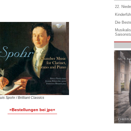
22. Niede
Kinderfüh
Die Best
Musikali
Saisonsta
uis Spohr / Brilliant Classics
»Bestellungen bei jpc«