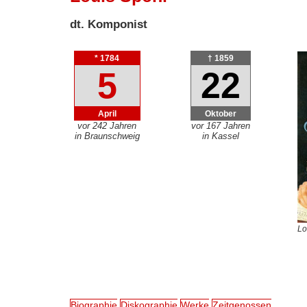
dt. Komponist
* 1784
† 1859
5
22
April
Oktober
vor 242 Jahren
vor 167 Jahren
in Braunschweig
in Kassel
Lo
Biographie
Diskographie
Werke
Zeitgenossen