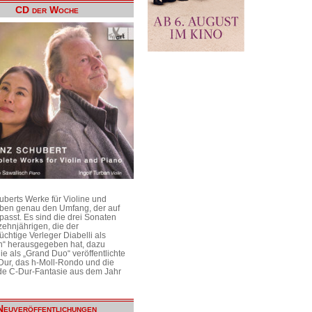
CD der Woche
uberts Werke für Violine und
aben genau den Umfang, der auf
passt. Es sind die drei Sonaten
ehnjährigen, die der
üchtige Verleger Diabelli als
n“ herausgegeben hat, dazu
e als „Grand Duo“ veröffentlichte
Dur, das h-Moll-Rondo und die
e C-Dur-Fantasie aus dem Jahr
Neuveröffentlichungen