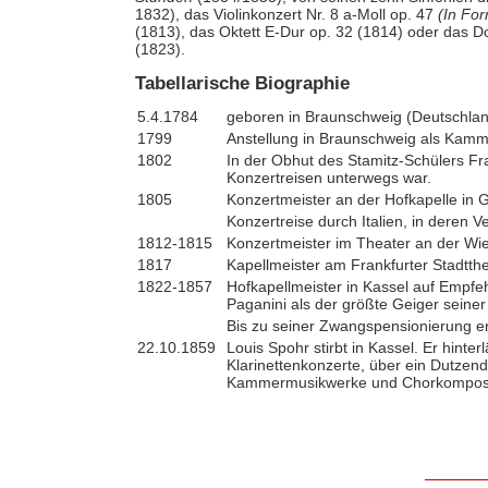
1832), das Violinkonzert Nr. 8 a-Moll op. 47
(In Fo
(1813), das Oktett E-Dur op. 32 (1814) oder das Dop
(1823).
Tabellarische Biographie
5.4.1784
geboren in Braunschweig (Deutschla
1799
Anstellung in Braunschweig als Kamm
1802
In der Obhut des Stamitz-Schülers Fr
Konzertreisen unterwegs war.
1805
Konzertmeister an der Hofkapelle in 
Konzertreise durch Italien, in deren 
1812-1815
Konzertmeister im Theater an der Wi
1817
Kapellmeister am Frankfurter Stadtthe
1822-1857
Hofkapellmeister in Kassel auf Empfe
Paganini als der größte Geiger seiner 
Bis zu seiner Zwangspensionierung en
22.10.1859
Louis Spohr stirbt in Kassel. Er hinter
Klarinettenkonzerte, über ein Dutzend
Kammermusikwerke und Chorkomposit