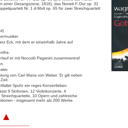
rm einer Gesangszene
, 1816), das Nonett F-Dur op. 31
pelquartett Nr. 1 d-Moll op. 65 für zwei Streichquartett
nd)
ermusiker.
anz Eck, mit dem er eineinhalb Jahre auf
Gotha.
Verlauf er mit Noccolò Paganini zusammentraf.
en.
ater.
hlung von Carl Maria von Weber. Er gilt neben
Zeit.
tfaltet Spohr ein reges Konzertleben.
lässt 9 Sinfonien, 12 Violinkonzerte, 4
 Streichquartette, 10 Opern und zahlreiche
ionen - insgesamt mehr als 200 Werke.
▲