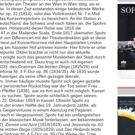
terleiter am Theater an der Wien in Wien tätig, wo er
ete. In dieser Zeit entstanden einige bedeutende Werke
ur op. 32 (1814), oder das Violinkonzert Nr. 7 e-Moll
as Konzertrepertoire zu bereichern. An die Station in
eutschland, die Schweiz und nach Italien an, die Spohrs
hten. Höhepunkt dieser Reise war 1816 die
p. 47 in der Mailänder Scala. Ende 1817 übernahm Spohr
d von Differenzen mit der Theaterdirektion gab er diese
erneut auf Konzerttournee mit den Hauptzielen London
ng am Kasseler Hof antreten konnte. Hier führte er unter
hepunkt. Dabei brachte er nicht nur das aktuelle
rn prägte auch das gesamte Musikleben der Stadt durch
ntscheidend mit. Dazu trug er auch mit eigenen
23), den Oratorien
Die letzten Dinge
(1825/26) und
nfonie Nr. 4 F-Dur op. 86 (1834/35). Ab 1830 wurde
ieriger, da seine offen gezeigte liberale,
kam. Immer häufiger musste Spohr sich gegen gezielte
r persönlicher Rückschlag war der Tod seiner Frau
Pfeiffer (1836), war es ihm auch nicht möglich, Kassel
s zu suchen. Spohr wurde schließlich gegen seinen
m 22. Oktober 1859 in Kassel. Obwohl Spohr zu
 der ersten Hälfte des 19. Jahrunderts zählte, als
s Geigenvirtuose in einem Atemzug mit Paganini
rasch in Vergessenheit. Spohr hat ein umfangreiches
der klassischen Musik hinterlassen, am bekanntesten
2),
Zemire und Azor
(1818/1819) und
Jessonda
op. 63
ie letzten Dinge
(1825/1826) und
Des Heilands letzte
 Sinfonie Nr. 4 F-Dur op. 86 (
Die Weihe der Töne
,