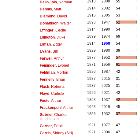
1913
2008
55
Dello Joio
, Norman
1914
2002
54
Dennis
, Matt
1915
2005
53
Diamond
, David
1893
1947
52
Donaldson
, Walter
1914
1990
54
Effinger
, Cecile
1899
1974
69
Ellington
, Duke
1914
1968
54
Elman
, Ziggy
1929
1980
39
Evans
, Bill
1877
1952
57
Farwell
, Arthur
1871
1956
61
Feininger
, Lyonel
1926
1987
42
Feldman
, Morton
1937
2015
31
Fennelly
, Brian
1937
2025
31
Flack
, Roberta
1926
2021
42
Floyd
, Carlisle
1853
1937
42
Foote
, Arthur
1923
2019
45
Frackenpohl
, Arthur
1856
1932
37
Gabriel
, Charles
Hutchinson
1921
1977
47
Garner
, Erroll
1921
2006
47
Garris
, Sidney (Sid)