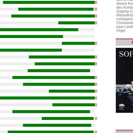
dieses Ko
des Kompo
Zugang zu
Manuskrip
vorliegen
Chorwerke
paar Liede
Orgel.