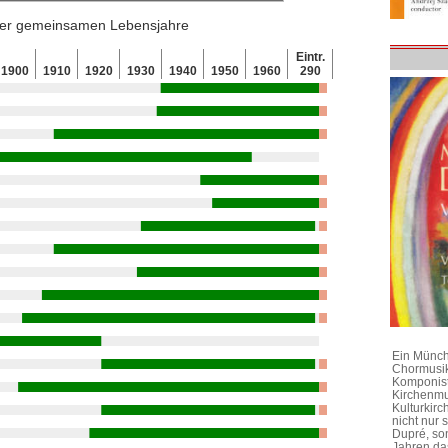
 der gemeinsamen Lebensjahre
Eintr.
1900
1910
1920
1930
1940
1950
1960
290
Ein Münchn
Chormusik
Komponist
Kirchenmu
Kulturkirc
nicht nur
Dupré, son
Jahren da