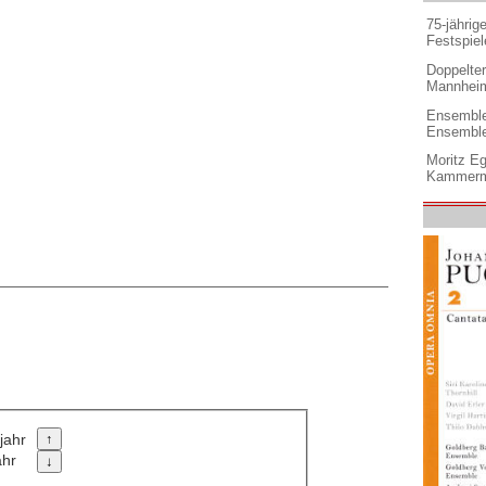
75-jährig
Festspiel
Doppelter 
Mannheim
Ensemble
Ensembl
Moritz Eg
Kammermu
jahr
ahr