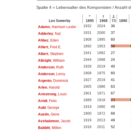
Spalte 4 = Lebensalter des Komponisten / Anzahl
*
†
J.
Leo Sowerby
1895
1968
73
1890
1932
2024
36
Adams
, Harrison Leslie
1931
2000
37
Adderley
, Nat
1908
1995
60
Ahbez
, Eden
1892
1953
58
Ahlert
, Fred E.
1941
1992
27
Albert
, Stephen
1944
1998
24
Albright
, William
1928
2019
40
Anderson
, Ruth
1908
1975
60
Anderson
, Leroy
1927
2019
41
Argento
, Dominick
1905
1986
63
Arlen
, Harold
1901
1971
67
Armstrong
, Louis
1889
1918
23
Arndt
, Felix
1919
1990
49
Auld
, George
1900
1972
68
Austin
, Gene
1919
2013
49
Avshalomov
, Jacob
1916
2011
52
Babbitt
, Milton