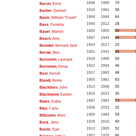
1898
1990
70
Bacon
, Ernst
1910
1981
58
Barber
, Samuel
1904
1984
64
Basie
, William "Count"
1940
2012
28
Bass
, Fontella
1882
1955
60
Bauer
, Marion
1867
1944
49
Beach
, Amy
1943
2017
25
Benoliel
, Bernard Jack
1891
1943
48
Bernie
, Ben
1918
1990
50
Bernstein
, Leonard
1922
2004
46
Bernstein
, Elmar
1917
1965
48
Best
, Denzil
1905
1981
63
Biondi
, Remo
1913
2006
55
Blackburn
, John
1933
2023
35
Blackwood
, Easley
1887
1983
73
Blake
, Eubie
1936
2023
32
Bley
, Carla
1905
1964
59
Blitzstein
, Marc
1928
2010
40
Bock
, Jerry
1913
1965
52
Bostic
, Earl
1902
1976
66