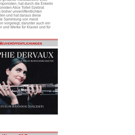
mponisten, hat durch die Enkelin
nisten Alice Tollet-Szebrat
 bisher unveröffentlichten
ten und hat daraus diese
de Sammlung von meist
n vorgelegt, darunter auch ein
r und Werke für Klavier und für
Neuveröffentlichungen