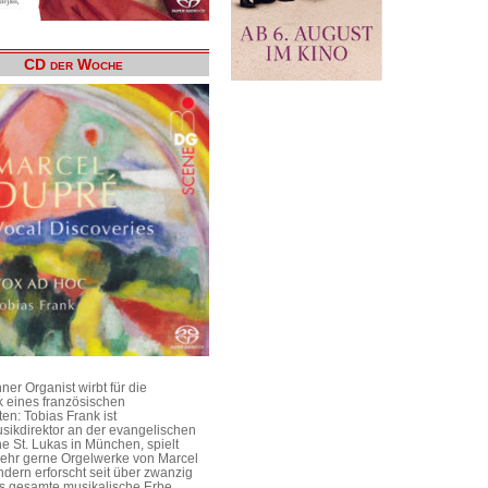
CD der Woche
er Organist wirbt für die
 eines französischen
en: Tobias Frank ist
sikdirektor an der evangelischen
he St. Lukas in München, spielt
 sehr gerne Orgelwerke von Marcel
dern erforscht seit über zwanzig
s gesamte musikalische Erbe