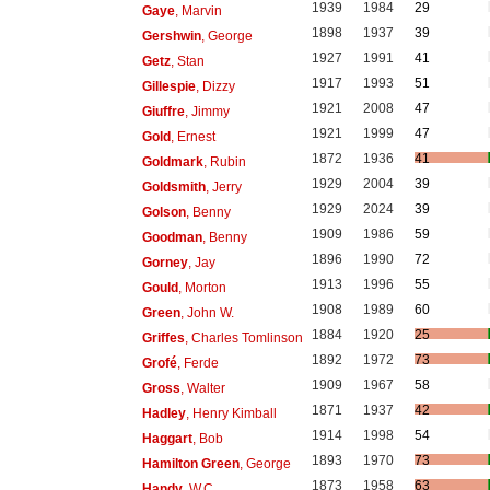
1939
1984
29
Gaye
, Marvin
1898
1937
39
Gershwin
, George
1927
1991
41
Getz
, Stan
1917
1993
51
Gillespie
, Dizzy
1921
2008
47
Giuffre
, Jimmy
1921
1999
47
Gold
, Ernest
1872
1936
41
Goldmark
, Rubin
1929
2004
39
Goldsmith
, Jerry
1929
2024
39
Golson
, Benny
1909
1986
59
Goodman
, Benny
1896
1990
72
Gorney
, Jay
1913
1996
55
Gould
, Morton
1908
1989
60
Green
, John W.
1884
1920
25
Griffes
, Charles Tomlinson
1892
1972
73
Grofé
, Ferde
1909
1967
58
Gross
, Walter
1871
1937
42
Hadley
, Henry Kimball
1914
1998
54
Haggart
, Bob
1893
1970
73
Hamilton Green
, George
1873
1958
63
Handy
, W.C.