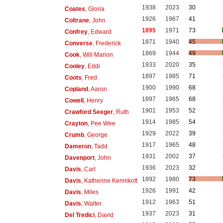
1938
2023
30
Coates
, Gloria
1926
1967
41
Coltrane
, John
1895
1971
73
Confrey
, Edward
1871
1940
45
Converse
, Frederick
1869
1944
49
Cook
, Will Marion
1933
2020
35
Cooley
, Eddi
1897
1985
71
Coots
, Fred
1900
1990
68
Copland
, Aaron
1897
1965
68
Cowell
, Henry
1901
1953
52
Crawford Seeger
, Ruth
1914
1985
54
Crayton
, Pee Wee
1929
2022
39
Crumb
, George
1917
1965
48
Dameron
, Tadd
1931
2002
37
Davenport
, John
1936
2023
32
Davis
, Carl
1892
1980
73
Davis
, Katherine Kennikott
1926
1991
42
Davis
, Miles
1912
1963
51
Davis
, Walter
1937
2023
31
Del Tredici
, David