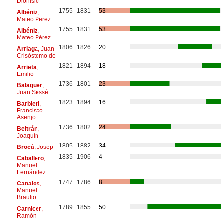
Dionisio
1755
1831
53
Albéniz
,
Mateo Perez
1755
1831
53
Albéniz
,
Mateo Pérez
1806
1826
20
Arriaga
, Juan
Crisóstomo de
1821
1894
18
Arrieta
,
Emilio
1736
1801
23
Balaguer
,
Juan Sessé
1823
1894
16
Barbieri
,
Francisco
Asenjo
1736
1802
24
Beltrán
,
Joaquín
1805
1882
34
Brocà
, Josep
1835
1906
4
Caballero
,
Manuel
Fernández
1747
1786
8
Canales
,
Manuel
Braulio
1789
1855
50
Carnicer
,
Ramón