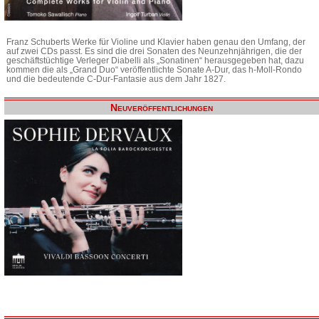
Franz Schuberts Werke für Violine und Klavier haben genau den Umfang, der
auf zwei CDs passt. Es sind die drei Sonaten des Neunzehnjährigen, die der
geschäftstüchtige Verleger Diabelli als „Sonatinen“ herausgegeben hat, dazu
kommen die als „Grand Duo“ veröffentlichte Sonate A-Dur, das h-Moll-Rondo
und die bedeutende C-Dur-Fantasie aus dem Jahr 1827.
Neuveröffentlichungen