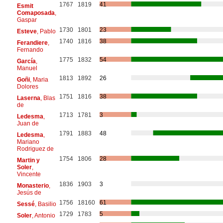
1767
1819
41
Esmit
Comaposada
,
Gaspar
1730
1801
23
Esteve
, Pablo
1740
1816
38
Ferandiere
,
Fernando
1775
1832
54
García
,
Manuel
1813
1892
26
Goñi
, Maria
Dolores
1751
1816
38
Laserna
, Blas
de
1713
1781
3
Ledesma
,
Juan de
1791
1883
48
Ledesma
,
Mariano
Rodriguez de
1754
1806
28
Martin y
Soler
,
Vincente
1836
1903
3
Monasterio
,
Jesús de
1756
18160
61
Sessé
, Basilio
1729
1783
5
Soler
, Antonio