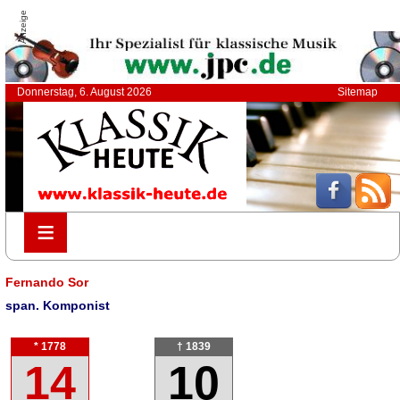
Anzeige
Donnerstag, 6. August 2026
Sitemap
≡
≡
Fernando Sor
span. Komponist
* 1778
† 1839
14
10