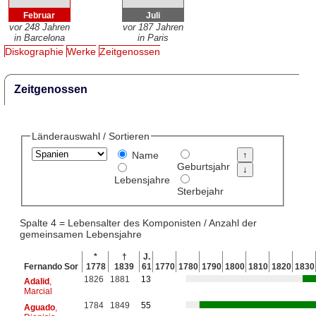
Februar
Juli
vor 248 Jahren
vor 187 Jahren
in Barcelona
in Paris
Diskographie
Werke
Zeitgenossen
Zeitgenossen
Länderauswahl / Sortieren
Name
Geburtsjahr
Lebensjahre
Sterbejahr
Spalte 4 = Lebensalter des Komponisten / Anzahl der
gemeinsamen Lebensjahre
*
†
J.
Fernando Sor
1778
1839
61
1770
1780
1790
1800
1810
1820
1830
1826
1881
13
Adalid
,
Marcial
1784
1849
55
Aguado
,