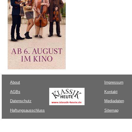
About
Impressum
AGBs
Kontakt
Datenschutz
Mediadaten
Haftungsausschluss
Sitemap