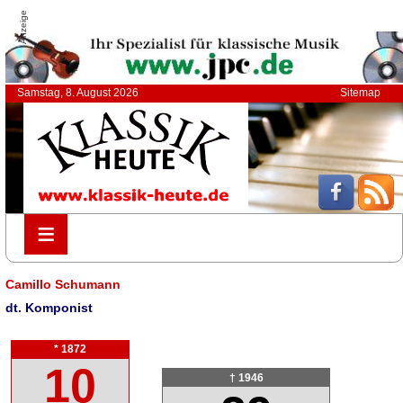
Anzeige
Samstag, 8. August 2026
Sitemap
≡
≡
Camillo Schumann
dt. Komponist
* 1872
10
† 1946