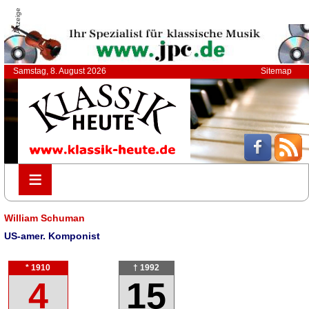
Anzeige
Samstag, 8. August 2026
Sitemap
≡
≡
William Schuman
US-amer. Komponist
* 1910
† 1992
4
15