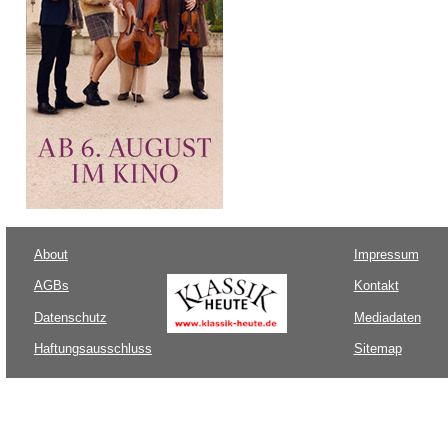
About
Impressum
AGBs
Kontakt
Datenschutz
Mediadaten
Haftungsausschluss
Sitemap