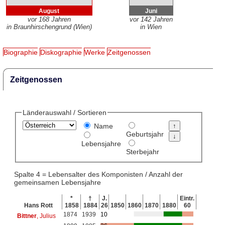
August
Juni
vor 168 Jahren
vor 142 Jahren
in Braunhirschengrund (Wien)
in Wien
Biographie
Diskographie
Werke
Zeitgenossen
Zeitgenossen
Länderauswahl / Sortieren
Name
Geburtsjahr
Lebensjahre
Sterbejahr
Spalte 4 = Lebensalter des Komponisten / Anzahl der
gemeinsamen Lebensjahre
*
†
J.
Eintr.
Hans Rott
1858
1884
26
1850
1860
1870
1880
60
1874
1939
10
Bittner
, Julius