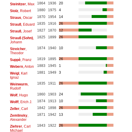
1864
1936
20
Steinitzer
, Max
1880
1975
4
Stolz
, Robert
1870
1954
14
Straus
, Oscar
1835
1916
26
Strauß
, Eduard
1827
1870
12
Strauß
, Josef
1825
1899
26
Strauß (Sohn)
,
Johann
1874
1940
10
Streicher
,
Theodor
1819
1895
26
Suppè
, Franz
1883
1945
1
Webern
, Anton
1881
1949
3
Weigl
, Karl
Ignaz
1835
1911
26
Weinwurm
,
Rudolf
1860
1903
24
Wolf
, Hugo
1874
1913
10
Wolff
, Erich J.
1842
1898
26
Zeller
, Carl
1871
1942
13
Zemlinsky
,
Alexander
1843
1922
26
Ziehrer
, Carl
Michael