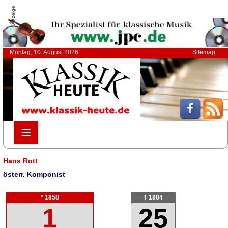
Anzeige
Montag, 10. August 2026
Sitemap
≡
≡
Hans Rott
österr. Komponist
* 1858
† 1884
1
25