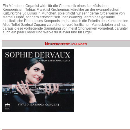
Ein Münchner Organist wirbt für die Chormusik eines französischen
Komponisten: Tobias Frank ist Kirchenmusikdirektor an der evangelischen
Kulturkirche St. Lukas in München, spielt nicht nur sehr gerne Orgelwerke von
Marcel Dupré, sondern erforscht seit über zwanzig Jahren das gesamte
musikalische Erbe dieses Komponisten, hat durch die Enkelin des Komponisten
Alice Tollet-Szebrat Zugang zu bisher unveröffentlichten Manuskripten und hat
daraus diese vorliegende Sammlung von meist Chorwerken vorgelegt, darunter
auch ein paar Lieder und Werke für Klavier und für Orgel.
Neuveröffentlichungen