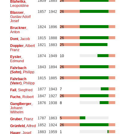
1809
1885
26
Blahetka
,
Leopoldine
1857
1942
26
Blasser
,
Gustav Adolf
Josef
1824
1896
26
Bruckner
,
Anton
1815
1888
26
Dont
, Jacob
1821
1883
25
Doppler
, Albert
Franz
1874
1949
10
Eysler
,
Edmund
1843
1894
26
Fahrbach
(Sohn)
, Philipp
1815
1885
26
Fahrbach
(Vater)
, Philipp
1877
1943
7
Fall
, Siegfried
1847
1927
26
Fuchs
, Robert
1876
1938
8
Ganglberger
,
Johann
Wilhelm
1787
1863
5
Gruber
, Franz
1852
1924
26
Grünfeld
, Alfred
1883
1959
1
Hauer
, Josef