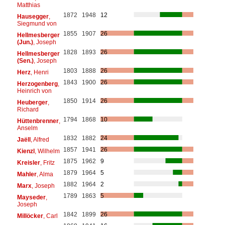
Matthias
1872
1948
12
Hausegger
,
Siegmund von
1855
1907
26
Hellmesberger
(Jun.)
, Joseph
1828
1893
26
Hellmesberger
(Sen.)
, Joseph
1803
1888
26
Herz
, Henri
1843
1900
26
Herzogenberg
,
Heinrich von
1850
1914
26
Heuberger
,
Richard
1794
1868
10
Hüttenbrenner
,
Anselm
1832
1882
24
Jaëll
, Alfred
1857
1941
26
Kienzl
, Wilhelm
1875
1962
9
Kreisler
, Fritz
1879
1964
5
Mahler
, Alma
1882
1964
2
Marx
, Joseph
1789
1863
5
Mayseder
,
Joseph
1842
1899
26
Millöcker
, Carl