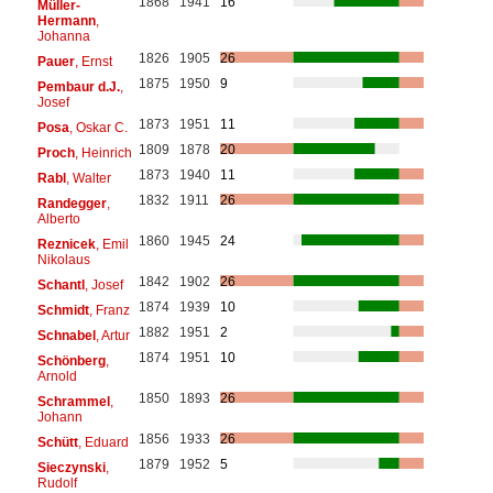
1868
1941
16
Müller-
Hermann
,
Johanna
1826
1905
26
Pauer
, Ernst
1875
1950
9
Pembaur d.J.
,
Josef
1873
1951
11
Posa
, Oskar C.
1809
1878
20
Proch
, Heinrich
1873
1940
11
Rabl
, Walter
1832
1911
26
Randegger
,
Alberto
1860
1945
24
Reznicek
, Emil
Nikolaus
1842
1902
26
Schantl
, Josef
1874
1939
10
Schmidt
, Franz
1882
1951
2
Schnabel
, Artur
1874
1951
10
Schönberg
,
Arnold
1850
1893
26
Schrammel
,
Johann
1856
1933
26
Schütt
, Eduard
1879
1952
5
Sieczynski
,
Rudolf