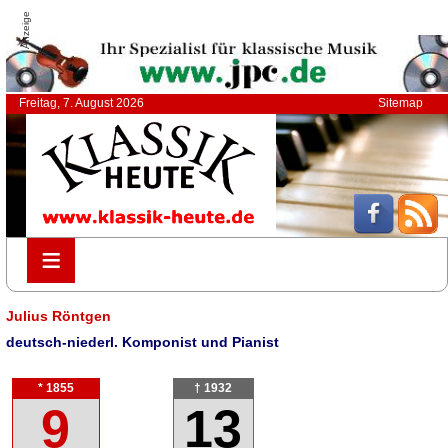
Anzeige
Freitag, 7. August 2026
Sitemap
≡
≡
Julius Röntgen
deutsch-niederl. Komponist und Pianist
* 1855
† 1932
9
13